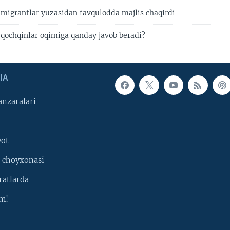
i migrantlar yuzasidan favqulodda majlis chaqirdi
i qochqinlar oqimiga qanday javob beradi?
IA
nzaralari
yot
 choyxonasi
ratlarda
m!