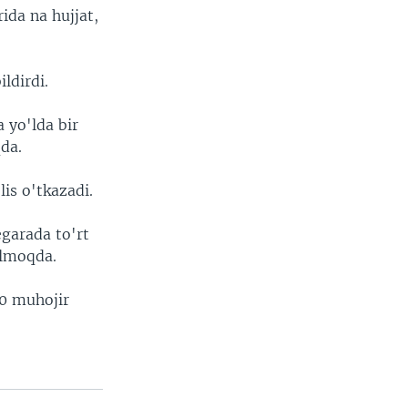
ida na hujjat,
ldirdi.
 yo'lda bir
da.
is o'tkazadi.
garada to'rt
ilmoqda.
50 muhojir