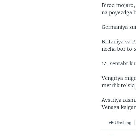
Biroq mojaro,
na poyezdga bi
Germaniya suri
Britaniya va F
necha bor to'
14-sentabr ku
Vengriya migr
metrlik to'si
Avstriya rasm
Venaga kelgan
Ulashing