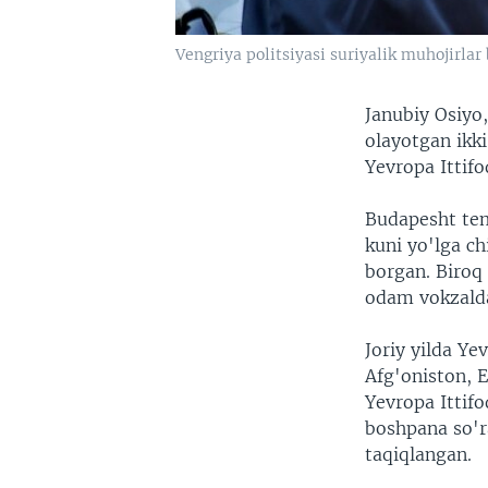
Vengriya politsiyasi suriyalik muhojirla
Janubiy Osiyo
olayotgan ikk
Yevropa Ittifo
Budapesht tem
kuni yo'lga c
borgan. Biroq 
odam vokzalda
Joriy yilda Ye
Afg'oniston, E
Yevropa Ittifo
boshpana so'r
taqiqlangan.