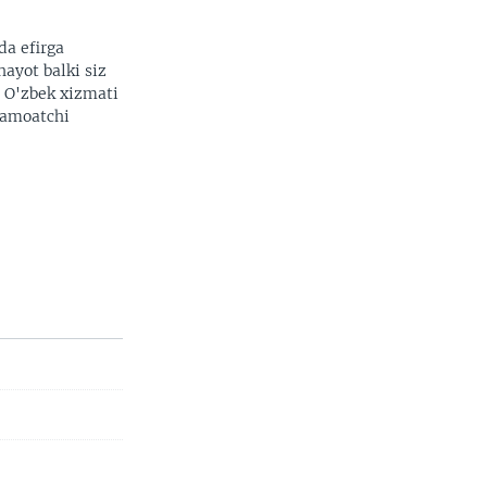
da efirga
hayot balki siz
. O'zbek xizmati
 jamoatchi