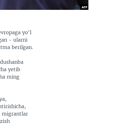
evropaga yo'l
an - ularni
atma berilgan.
 dushanba
cha yetib
cha ming
ya,
tirishicha,
n migrantlar
zish