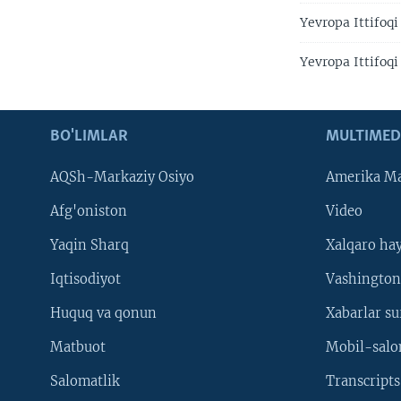
Yevropa Ittifoq
Yevropa Ittifoq
BO'LIMLAR
MULTIMED
AQSh-Markaziy Osiyo
Amerika Ma
Afg'oniston
Video
Yaqin Sharq
Xalqaro ha
Iqtisodiyot
Vashington
Huquq va qonun
Xabarlar su
Matbuot
Mobil-salo
Salomatlik
Transcripts