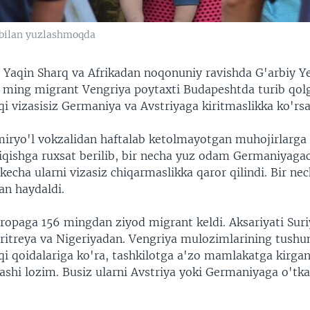
r bilan yuzlashmoqda
, Yaqin Sharq va Afrikadan noqonuniy ravishda G'arbiy Y
i ming migrant Vengriya poytaxti Budapeshtda turib qolg
qi vizasisiz Germaniya va Avstriyaga kiritmaslikka ko'rs
iryo'l vokzalidan haftalab ketolmayotgan muhojirlarga
hiqishga ruxsat berilib, bir necha yuz odam Germaniyaga
kecha ularni vizasiz chiqarmaslikka qaror qilindi. Bir ne
n haydaldi.
vropaga 156 mingdan ziyod migrant keldi. Aksariyati Suri
ritreya va Nigeriyadan. Vengriya mulozimlarining tushun
qi qoidalariga ko'ra, tashkilotga a'zo mamlakatga kirga
ashi lozim. Busiz ularni Avstriya yoki Germaniyaga o'tka