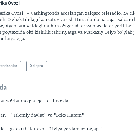
ika Ovozi
rika Ovozi" - Vashingtonda asoslangan xalqaro teleradio, 45 til
adi. O'zbek tilidagi ko'rsatuv va eshittirishlarda nafaqat xalqaro 
ayotgan jamiyatdagi muhim o'zgarishlar va masalalar yoritiladi
 poytaxtida olti kishilik tahririyatga va Markaziy Osiyo bo'ylab
irlarga ega.
tandoshlar
Xalqaro
da
lar zo'rlanmoqda, qatl etilmoqda
lari - "Islomiy davlat" va "Boko Haram"
lat" ga qarshi kurash - Liviya yordam so'rayapti