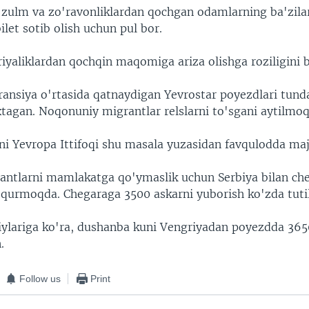
 zulm va zo'ravonliklardan qochgan odamlarning ba'zilar
let sotib olish uchun pul bor.
yaliklardan qochqin maqomiga ariza olishga roziligini bi
ransiya o'rtasida qatnaydigan Yevrostar poyezdlari tunda
xtagan. Noqonuniy migrantlar relslarni to'sgani aytilmoq
ni Yevropa Ittifoqi shu masala yuzasidan favqulodda majl
antlarni mamlakatga qo'ymaslik uchun Serbiya bilan che
q qurmoqda. Chegaraga 3500 askarni yuborish ko'zda tut
iylariga ko'ra, dushanba kuni Vengriyadan poyezdda 36
.
Follow us
Print