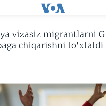
R
ya vizasiz migrantlarni G
aga chiqarishni to'xtatdi
5