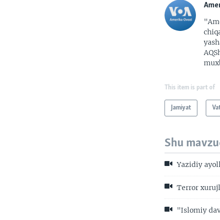
Amer
"Ame
chiq
yash
AQSh
muxb
This item is part of
Jamiyat
Va
Shu mavzu
Yazidiy ayol
Terror xuruj
"Islomiy dav