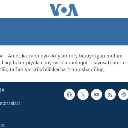
i - Amerika va dunyo bo'ylab ro'y berayotgan muhim
r haqida bir piyola choy ustida muloqot - siyosatdan tort
ik, ta'lim va tirikchilikkacha. Tomosha qiling.
IA
nzaralari
yot