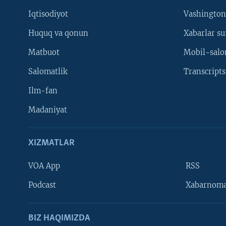
VIDEO
ODNOKLASSNIKI
Iqtisodiyot
Vashington
XABARLAR SURATLARDA
TELEGRAM
Huquq va qonun
Xabarlar su
TWITTER
Matbuot
Mobil-salo
SOUNDCLOUD
Salomatlik
Transcripts
Ilm-fan
Madaniyat
XIZMATLAR
VOA App
RSS
Learning English
Podcast
Xabarnom
BIZ HAQIMIZDA