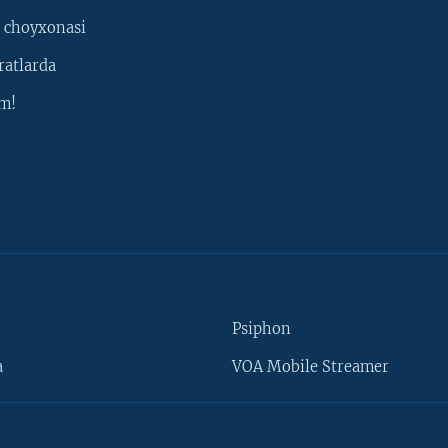
 choyxonasi
ratlarda
m!
Psiphon
a
VOA Mobile Streamer