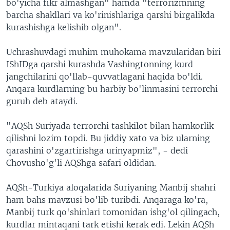
bo'yicha fikr almashgan" hamda "terrorizmning
barcha shakllari va ko'rinishlariga qarshi birgalikda
kurashishga kelishib olgan".
Uchrashuvdagi muhim muhokama mavzularidan biri
IShIDga qarshi kurashda Vashingtonning kurd
jangchilarini qo'llab-quvvatlagani haqida bo'ldi.
Anqara kurdlarning bu harbiy bo'linmasini terrorchi
guruh deb ataydi.
"AQSh Suriyada terrorchi tashkilot bilan hamkorlik
qilishni lozim topdi. Bu jiddiy xato va biz ularning
qarashini o'zgartirishga urinyapmiz", - dedi
Chovusho'g'li AQShga safari oldidan.
AQSh-Turkiya aloqalarida Suriyaning Manbij shahri
ham bahs mavzusi bo'lib turibdi. Anqaraga ko'ra,
Manbij turk qo'shinlari tomonidan ishg'ol qilingach,
kurdlar mintaqani tark etishi kerak edi. Lekin AQSh