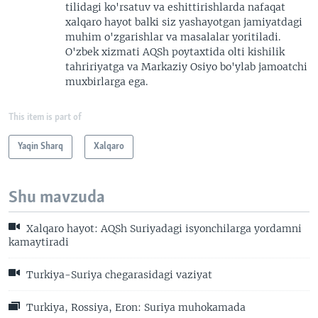
tilidagi ko'rsatuv va eshittirishlarda nafaqat
xalqaro hayot balki siz yashayotgan jamiyatdagi
muhim o'zgarishlar va masalalar yoritiladi.
O'zbek xizmati AQSh poytaxtida olti kishilik
tahririyatga va Markaziy Osiyo bo'ylab jamoatchi
muxbirlarga ega.
This item is part of
Yaqin Sharq
Xalqaro
Shu mavzuda
Xalqaro hayot: AQSh Suriyadagi isyonchilarga yordamni
kamaytiradi
Turkiya-Suriya chegarasidagi vaziyat
Turkiya, Rossiya, Eron: Suriya muhokamada