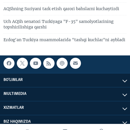
AQShning Suriyani tark etish qarori bahslarni kuchaytirdi
Uch AQSh senatori Turkiyaga "F-35" samolyotlarining
topshirilishiga qarshi
Erdog'an Turkiya muammolarida "tashqi kuchlar"ni aybladi
BO'LIMLAR
MULTIMEDIA
XIZMATLAR
BIZ HAQIMIZDA