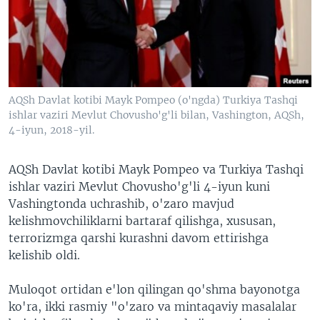
VIDEO
ODNOKLASSNIKI
XABARLAR SURATLARDA
TELEGRAM
TWITTER
SOUNDCLOUD
VOA
AQSh Davlat kotibi Mayk Pompeo (o'ngda) Turkiya Tashqi
ishlar vaziri Mevlut Chovusho'g'li bilan, Vashington, AQSh,
4-iyun, 2018-yil.
AQSh Davlat kotibi Mayk Pompeo va Turkiya Tashqi
ishlar vaziri Mevlut Chovusho'g'li 4-iyun kuni
Vashingtonda uchrashib, o'zaro mavjud
kelishmovchiliklarni bartaraf qilishga, xususan,
terrorizmga qarshi kurashni davom ettirishga
kelishib oldi.
Muloqot ortidan e'lon qilingan qo'shma bayonotga
ko'ra, ikki rasmiy "o'zaro va mintaqaviy masalalar