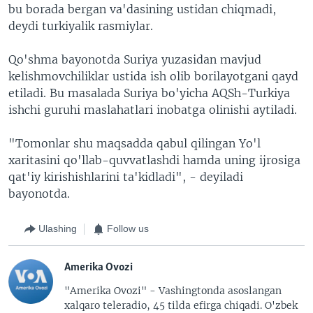
bu borada bergan va'dasining ustidan chiqmadi,
deydi turkiyalik rasmiylar.
Qo'shma bayonotda Suriya yuzasidan mavjud
kelishmovchiliklar ustida ish olib borilayotgani qayd
etiladi. Bu masalada Suriya bo'yicha AQSh-Turkiya
ishchi guruhi maslahatlari inobatga olinishi aytiladi.
"Tomonlar shu maqsadda qabul qilingan Yo'l
xaritasini qo'llab-quvvatlashdi hamda uning ijrosiga
qat'iy kirishishlarini ta'kidladi", - deyiladi
bayonotda.
Ulashing
Follow us
Amerika Ovozi
"Amerika Ovozi" - Vashingtonda asoslangan
xalqaro teleradio, 45 tilda efirga chiqadi. O'zbek