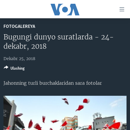
Bosh
sahifaga
boring
Boshiga
FOTOGALEREYA
qayting
BOSH SAHIFA
Bugungi dunyo suratlarda - 24-
Qidiruvga
AMERIKA
dekabr, 2018
o'ting
MARKAZIY OSIYO
Dekabr 25, 2018
XALQARO
Ulashing
VATANDOSHLAR
Jahonning turli burchaklaridan sara fotolar
MULTIMEDIA
IJTIMOIY TARMOQLAR
AMERIKA MANZARALARI
INGLIZ TILI DARSLARI
XALQARO HAYOT
FACEBOOK
EDITORIAL
VASHINGTON CHOYXONASI
YOUTUBE
MOBIL-SALOM!
INSTAGRAM
Learning English