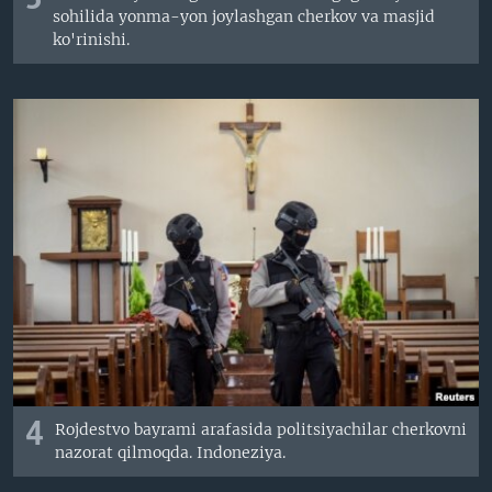
3
sohilida yonma-yon joylashgan cherkov va masjid
ko'rinishi.
4
Rojdestvo bayrami arafasida politsiyachilar cherkovni
nazorat qilmoqda. Indoneziya.