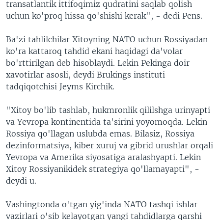
transatlantik ittifoqimiz qudratini saqlab qolish
uchun ko'proq hissa qo'shishi kerak", - dedi Pens.
Ba'zi tahlilchilar Xitoyning NATO uchun Rossiyadan
ko'ra kattaroq tahdid ekani haqidagi da'volar
bo'rttirilgan deb hisoblaydi. Lekin Pekinga doir
xavotirlar asosli, deydi Brukings instituti
tadqiqotchisi Jeyms Kirchik.
"Xitoy bo'lib tashlab, hukmronlik qililshga urinyapti
va Yevropa kontinentida ta'sirini yoyomoqda. Lekin
Rossiya qo'llagan uslubda emas. Bilasiz, Rossiya
dezinformatsiya, kiber xuruj va gibrid urushlar orqali
Yevropa va Amerika siyosatiga aralashyapti. Lekin
Xitoy Rossiyanikidek strategiya qo'llamayapti", -
deydi u.
Vashingtonda o'tgan yig'inda NATO tashqi ishlar
vazirlari o'sib kelayotgan yangi tahdidlarga qarshi