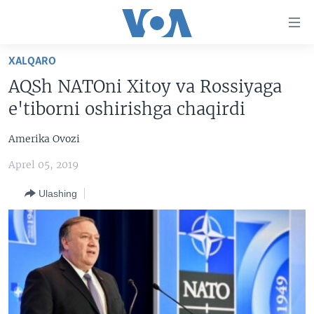
Bosh
sahifaga
boring
Boshiga
XALQARO
qayting
BOSH SAHIFA
AQSh NATOni Xitoy va Rossiyaga
Qidiruvga
AMERIKA
e'tiborni oshirishga chaqirdi
o'ting
MARKAZIY OSIYO
Amerika Ovozi
XALQARO
Aprel 05, 2019
VATANDOSHLAR
Ulashing
MULTIMEDIA
IJTIMOIY TARMOQLAR
AMERIKA MANZARALARI
INGLIZ TILI DARSLARI
XALQARO HAYOT
FACEBOOK
EDITORIAL
VASHINGTON CHOYXONASI
YOUTUBE
MOBIL-SALOM!
INSTAGRAM
Learning English