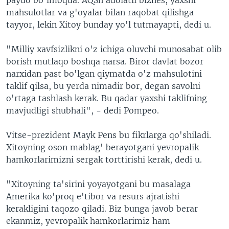
mahsulotlar va g'oyalar bilan raqobat qilishga
tayyor, lekin Xitoy bunday yo'l tutmayapti, dedi u.
"Milliy xavfsizlikni o'z ichiga oluvchi munosabat olib
borish mutlaqo boshqa narsa. Biror davlat bozor
narxidan past bo'lgan qiymatda o'z mahsulotini
taklif qilsa, bu yerda nimadir bor, degan savolni
o'rtaga tashlash kerak. Bu qadar yaxshi taklifning
mavjudligi shubhali", - dedi Pompeo.
Vitse-prezident Mayk Pens bu fikrlarga qo'shiladi.
Xitoyning oson mablag' berayotgani yevropalik
hamkorlarimizni sergak torttirishi kerak, dedi u.
"Xitoyning ta'sirini yoyayotgani bu masalaga
Amerika ko'proq e'tibor va resurs ajratishi
kerakligini taqozo qiladi. Biz bunga javob berar
ekanmiz, yevropalik hamkorlarimiz ham