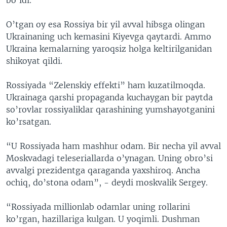
O’tgan oy esa Rossiya bir yil avval hibsga olingan
Ukrainaning uch kemasini Kiyevga qaytardi. Ammo
Ukraina kemalarning yaroqsiz holga keltirilganidan
shikoyat qildi.
Rossiyada “Zelenskiy effekti” ham kuzatilmoqda.
Ukrainaga qarshi propaganda kuchaygan bir paytda
so’rovlar rossiyaliklar qarashining yumshayotganini
ko’rsatgan.
“U Rossiyada ham mashhur odam. Bir necha yil avval
Moskvadagi teleseriallarda o’ynagan. Uning obro’si
avvalgi prezidentga qaraganda yaxshiroq. Ancha
ochiq, do’stona odam”, - deydi moskvalik Sergey.
“Rossiyada millionlab odamlar uning rollarini
ko’rgan, hazillariga kulgan. U yoqimli. Dushman