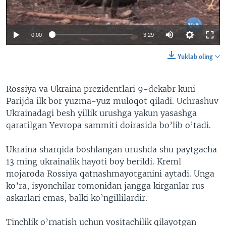
VIDEO
ODNOKLASSNIKI
XABARLAR SURATLARDA
TELEGRAM
0:00
3:29
TWITTER
Yuklab oling
SOUNDCLOUD
VOA
Rossiya va Ukraina prezidentlari 9-dekabr kuni
Parijda ilk bor yuzma-yuz muloqot qiladi. Uchrashuv
Ukrainadagi besh yillik urushga yakun yasashga
qaratilgan Yevropa sammiti doirasida bo’lib o’tadi.
Ukraina sharqida boshlangan urushda shu paytgacha
13 ming ukrainalik hayoti boy berildi. Kreml
mojaroda Rossiya qatnashmayotganini aytadi. Unga
ko’ra, isyonchilar tomonidan jangga kirganlar rus
askarlari emas, balki ko’ngillilardir.
Tinchlik o’rnatish uchun vositachilik qilayotgan