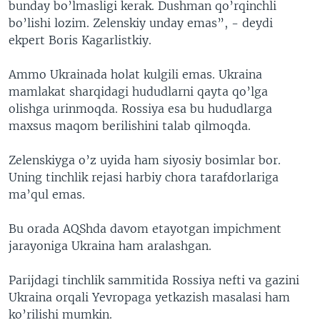
bunday bo’lmasligi kerak. Dushman qo’rqinchli
bo’lishi lozim. Zelenskiy unday emas”, - deydi
ekpert Boris Kagarlistkiy.
Ammo Ukrainada holat kulgili emas. Ukraina
mamlakat sharqidagi hududlarni qayta qo’lga
olishga urinmoqda. Rossiya esa bu hududlarga
maxsus maqom berilishini talab qilmoqda.
Zelenskiyga o’z uyida ham siyosiy bosimlar bor.
Uning tinchlik rejasi harbiy chora tarafdorlariga
ma’qul emas.
Bu orada AQShda davom etayotgan impichment
jarayoniga Ukraina ham aralashgan.
Parijdagi tinchlik sammitida Rossiya nefti va gazini
Ukraina orqali Yevropaga yetkazish masalasi ham
ko’rilishi mumkin.