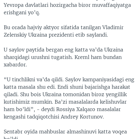
Yevropa davlatlari hozirgacha biror muvaffaqiyatga
erishgani yo’q.
Bu orada hajviy aktyor sifatida tanilgan Vladimir
Zelenskiy Ukraina prezidenti etib saylandi.
U saylov paytida bergan eng katta va’da Ukraina
sharqidagi urushni tugatish. Kreml ham bundan
xabardor.
“U tinchlikni va’da qildi. Saylov kampaniyasidagi eng
katta masala shu edi. Endi shuni bajarishga harakat
qiladi. Shu bois Ukraina tomonidan biroz yengillik
kutishimiz mumkin. Ba’zi masalalarda kelishuvlar
ham bo’ldi”, - deydi Rossiya Xalqaro masalalar
kengashi tadqiqotchisi Andrey Kortunov.
Sentabr oyida mahbuslar almashinuvi katta voqea
bo’ldi.