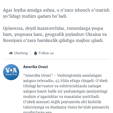
Agar loyiha amalga oshsa, u o’zaro ishonch o’rnatish
yo’lidagi muhim qadam bo’ladi.
Qolaversa, deydi kuzatuvchilar, tomonlarga yoqsa
ham, yoqmasa ham, geografik joylashuv Ukraina va
Rossiyani o’zaro hamkorlik qilishga majbur qiladi.
Ulashing
Follow us
Amerika Ovozi
"Amerika Ovozi" - Vashingtonda asoslangan
xalqaro teleradio, 45 tilda efirga chiqadi. O'zbek
tilidagi ko'rsatuv va eshittirishlarda nafaqat
xalqaro hayot balki siz yashayotgan jamiyatdagi
muhim o'zgarishlar va masalalar yoritiladi.
O'zbek xizmati AQSh poytaxtida olti kishilik
tahririyatga va Markaziy Osiyo bo'ylab jamoatchi
muxbirlarga ega.