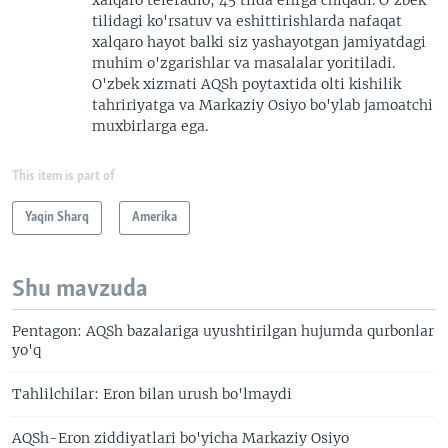
xalqaro teleradio, 45 tilda efirga chiqadi. O'zbek
tilidagi ko'rsatuv va eshittirishlarda nafaqat
xalqaro hayot balki siz yashayotgan jamiyatdagi
muhim o'zgarishlar va masalalar yoritiladi.
O'zbek xizmati AQSh poytaxtida olti kishilik
tahririyatga va Markaziy Osiyo bo'ylab jamoatchi
muxbirlarga ega.
This item is part of
Yaqin Sharq
Amerika
Shu mavzuda
Pentagon: AQSh bazalariga uyushtirilgan hujumda qurbonlar
yo'q
Tahlilchilar: Eron bilan urush bo'lmaydi
AQSh-Eron ziddiyatlari bo'yicha Markaziy Osiyo