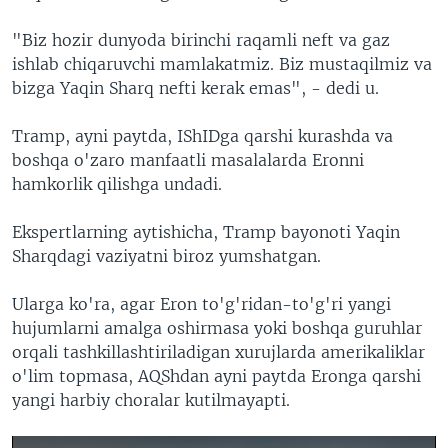
"Biz hozir dunyoda birinchi raqamli neft va gaz
ishlab chiqaruvchi mamlakatmiz. Biz mustaqilmiz va
bizga Yaqin Sharq nefti kerak emas", - dedi u.
Tramp, ayni paytda, IShIDga qarshi kurashda va
boshqa o'zaro manfaatli masalalarda Eronni
hamkorlik qilishga undadi.
Ekspertlarning aytishicha, Tramp bayonoti Yaqin
Sharqdagi vaziyatni biroz yumshatgan.
Ularga ko'ra, agar Eron to'g'ridan-to'g'ri yangi
hujumlarni amalga oshirmasa yoki boshqa guruhlar
orqali tashkillashtiriladigan xurujlarda amerikaliklar
o'lim topmasa, AQShdan ayni paytda Eronga qarshi
yangi harbiy choralar kutilmayapti.