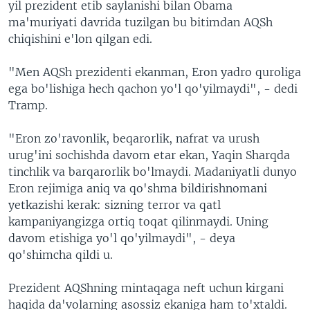
yil prezident etib saylanishi bilan Obama
ma'muriyati davrida tuzilgan bu bitimdan AQSh
chiqishini e'lon qilgan edi.
"Men AQSh prezidenti ekanman, Eron yadro quroliga
ega bo'lishiga hech qachon yo'l qo'yilmaydi", - dedi
Tramp.
"Eron zo'ravonlik, beqarorlik, nafrat va urush
urug'ini sochishda davom etar ekan, Yaqin Sharqda
tinchlik va barqarorlik bo'lmaydi. Madaniyatli dunyo
Eron rejimiga aniq va qo'shma bildirishnomani
yetkazishi kerak: sizning terror va qatl
kampaniyangizga ortiq toqat qilinmaydi. Uning
davom etishiga yo'l qo'yilmaydi", - deya
qo'shimcha qildi u.
Prezident AQShning mintaqaga neft uchun kirgani
haqida da'volarning asossiz ekaniga ham to'xtaldi.