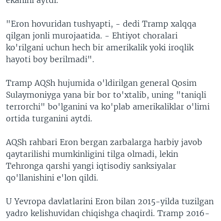
"Eron hovuridan tushyapti, - dedi Tramp xalqqa
qilgan jonli murojaatida. - Ehtiyot choralari
ko'rilgani uchun hech bir amerikalik yoki iroqlik
hayoti boy berilmadi".
Tramp AQSh hujumida o'ldirilgan general Qosim
Sulaymoniyga yana bir bor to'xtalib, uning "taniqli
terrorchi" bo'lganini va ko'plab amerikaliklar o'limi
ortida turganini aytdi.
AQSh rahbari Eron bergan zarbalarga harbiy javob
qaytarilishi mumkinligini tilga olmadi, lekin
Tehronga qarshi yangi iqtisodiy sanksiyalar
qo'llanishini e'lon qildi.
U Yevropa davlatlarini Eron bilan 2015-yilda tuzilgan
yadro kelishuvidan chiqishga chaqirdi. Tramp 2016-