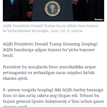
VIDEO
ODNOKLASSNIKI
XABARLAR SURATLARDA
TELEGRAM
TWITTER
AQSh Prezidenti Donald Tramp Oq uy oldida Eron hujumi
SOUNDCLOUD
VOA
bo'yicha bayonot bermoqda, 2020-yil, 8-yanvar.
AQSh Prezidenti Donald Tramp Eronning Iroqdagi
AQSh bazalariga qilgan hujumi bo'yicha bayonot
berdi.
Prezident bu xurujlarda biror amerikalikka aziyat
yetmaganini va yetkazilgan zarar miqdori kichik
ekanini aytdi.
8-yanvar tongida Iroqdagi ikki AQSh harbiy bazasiga
Eron 10 dan ortiq raketa yog’dirgan edi. Tehron bu
hujum general Qosim Sulaymoniy o’limi uchun qasos
ekanini aytdi.