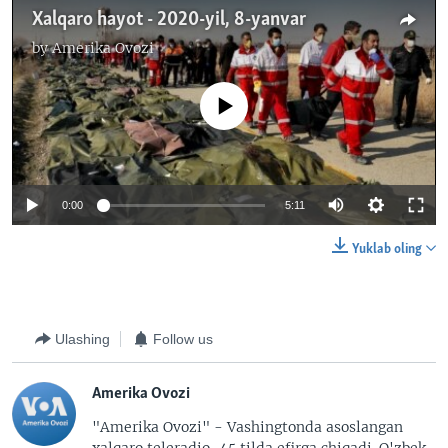
Xalqaro hayot - 2020-yil, 8-yanvar
by
Amerika Ovozi
No media source currently available
0:00
5:11
Yuklab oling
Ulashing
Follow us
Amerika Ovozi
"Amerika Ovozi" - Vashingtonda asoslangan