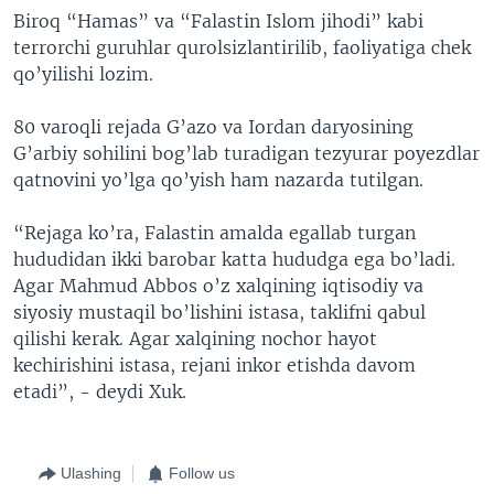
Biroq “Hamas” va “Falastin Islom jihodi” kabi
terrorchi guruhlar qurolsizlantirilib, faoliyatiga chek
qo’yilishi lozim.
80 varoqli rejada G’azo va Iordan daryosining
G’arbiy sohilini bog’lab turadigan tezyurar poyezdlar
qatnovini yo’lga qo’yish ham nazarda tutilgan.
“Rejaga ko’ra, Falastin amalda egallab turgan
hududidan ikki barobar katta hududga ega bo’ladi.
Agar Mahmud Abbos o’z xalqining iqtisodiy va
siyosiy mustaqil bo’lishini istasa, taklifni qabul
qilishi kerak. Agar xalqining nochor hayot
kechirishini istasa, rejani inkor etishda davom
etadi”, - deydi Xuk.
Ulashing
Follow us