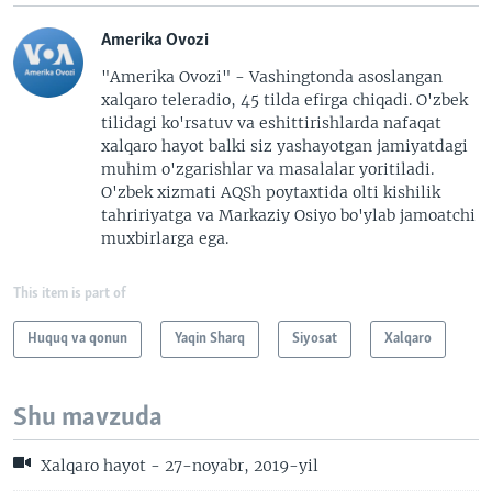
Amerika Ovozi
"Amerika Ovozi" - Vashingtonda asoslangan
xalqaro teleradio, 45 tilda efirga chiqadi. O'zbek
tilidagi ko'rsatuv va eshittirishlarda nafaqat
xalqaro hayot balki siz yashayotgan jamiyatdagi
muhim o'zgarishlar va masalalar yoritiladi.
O'zbek xizmati AQSh poytaxtida olti kishilik
tahririyatga va Markaziy Osiyo bo'ylab jamoatchi
muxbirlarga ega.
This item is part of
Huquq va qonun
Yaqin Sharq
Siyosat
Xalqaro
Shu mavzuda
Xalqaro hayot - 27-noyabr, 2019-yil