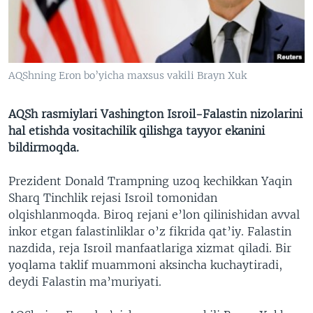
VIDEO
ODNOKLASSNIKI
XABARLAR SURATLARDA
TELEGRAM
TWITTER
AQShning Eron bo’yicha maxsus vakili Brayn Xuk
SOUNDCLOUD
VOA
AQSh rasmiylari Vashington Isroil-Falastin nizolarini
hal etishda vositachilik qilishga tayyor ekanini
bildirmoqda.
Prezident Donald Trampning uzoq kechikkan Yaqin
Sharq Tinchlik rejasi Isroil tomonidan
olqishlanmoqda. Biroq rejani e’lon qilinishidan avval
inkor etgan falastinliklar o’z fikrida qat’iy. Falastin
nazdida, reja Isroil manfaatlariga xizmat qiladi. Bir
yoqlama taklif muammoni aksincha kuchaytiradi,
deydi Falastin ma’muriyati.