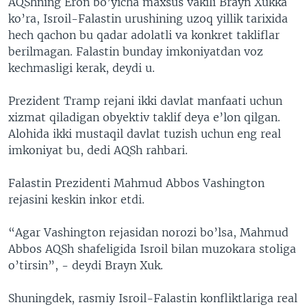
AQShning Eron bo’yicha maxsus vakili Brayn Xukka
ko’ra, Isroil-Falastin urushining uzoq yillik tarixida
hech qachon bu qadar adolatli va konkret takliflar
berilmagan. Falastin bunday imkoniyatdan voz
kechmasligi kerak, deydi u.
Prezident Tramp rejani ikki davlat manfaati uchun
xizmat qiladigan obyektiv taklif deya e’lon qilgan.
Alohida ikki mustaqil davlat tuzish uchun eng real
imkoniyat bu, dedi AQSh rahbari.
Falastin Prezidenti Mahmud Abbos Vashington
rejasini keskin inkor etdi.
“Agar Vashington rejasidan norozi bo’lsa, Mahmud
Abbos AQSh shafeligida Isroil bilan muzokara stoliga
o’tirsin”, - deydi Brayn Xuk.
Shuningdek, rasmiy Isroil-Falastin konfliktlariga real