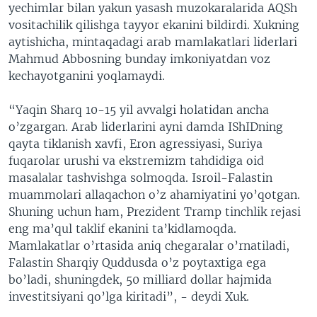
yechimlar bilan yakun yasash muzokaralarida AQSh
vositachilik qilishga tayyor ekanini bildirdi. Xukning
aytishicha, mintaqadagi arab mamlakatlari liderlari
Mahmud Abbosning bunday imkoniyatdan voz
kechayotganini yoqlamaydi.
“Yaqin Sharq 10-15 yil avvalgi holatidan ancha
o’zgargan. Arab liderlarini ayni damda IShIDning
qayta tiklanish xavfi, Eron agressiyasi, Suriya
fuqarolar urushi va ekstremizm tahdidiga oid
masalalar tashvishga solmoqda. Isroil-Falastin
muammolari allaqachon o’z ahamiyatini yo’qotgan.
Shuning uchun ham, Prezident Tramp tinchlik rejasi
eng ma’qul taklif ekanini ta’kidlamoqda.
Mamlakatlar o’rtasida aniq chegaralar o’rnatiladi,
Falastin Sharqiy Quddusda o’z poytaxtiga ega
bo’ladi, shuningdek, 50 milliard dollar hajmida
investitsiyani qo’lga kiritadi”, - deydi Xuk.