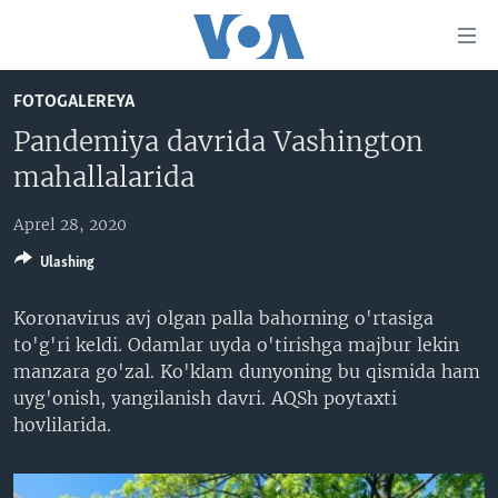
Bosh
sahifaga
boring
Boshiga
FOTOGALEREYA
qayting
BOSH SAHIFA
Pandemiya davrida Vashington
Qidiruvga
AMERIKA
mahallalarida
o'ting
MARKAZIY OSIYO
Aprel 28, 2020
XALQARO
Ulashing
VATANDOSHLAR
Koronavirus avj olgan palla bahorning o'rtasiga
MULTIMEDIA
to'g'ri keldi. Odamlar uyda o'tirishga majbur lekin
IJTIMOIY TARMOQLAR
AMERIKA MANZARALARI
manzara go'zal. Ko'klam dunyoning bu qismida ham
uyg'onish, yangilanish davri. AQSh poytaxti
INGLIZ TILI DARSLARI
XALQARO HAYOT
FACEBOOK
hovlilarida.
EDITORIAL
VASHINGTON CHOYXONASI
YOUTUBE
MOBIL-SALOM!
INSTAGRAM
Learning English