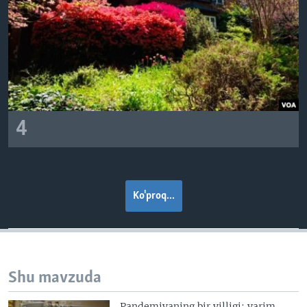
4
Ko'proq...
Shu mavzuda
Pandemiyaning bir yilligi: yarim