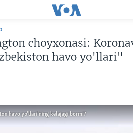
O
ngton choyxonasi: Korona
zbekiston havo yo'llari"
on havo yo'llari"ning kelajagi bormi?