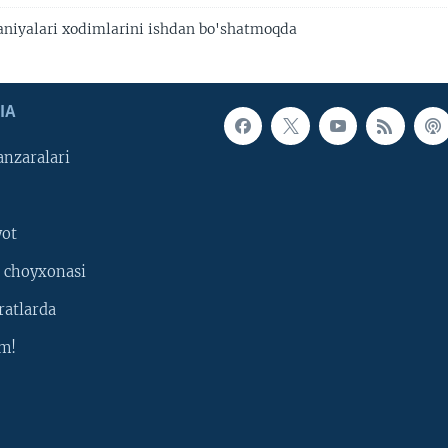
niyalari xodimlarini ishdan bo'shatmoqda
IA
nzaralari
yot
 choyxonasi
ratlarda
m!