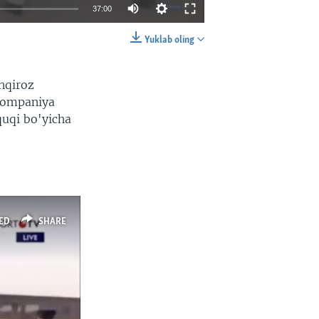
37:00
Yuklab oling
EMBED
SHARE
inqiroz
 Kompaniya
quqi bo'yicha
ED
SHARE