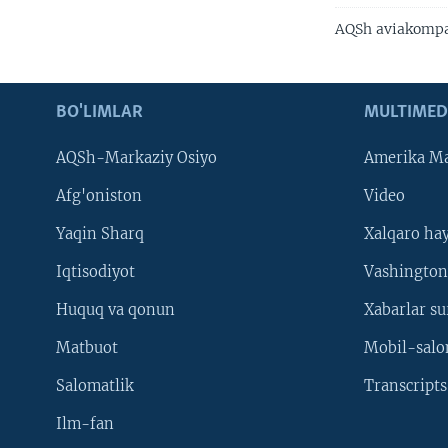
AQSh aviakompa
BO'LIMLAR
MULTIMED
AQSh-Markaziy Osiyo
Amerika Ma
Afg'oniston
Video
Yaqin Sharq
Xalqaro ha
Iqtisodiyot
Vashington
Huquq va qonun
Xabarlar su
Matbuot
Mobil-salo
Salomatlik
Transcripts
Ilm-fan