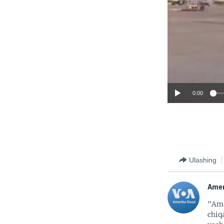
0:00
Ulashing
Amer
"Ame
chiq