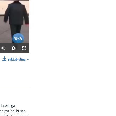
Yuklab oling
SHARE
da efirga
hayot balki siz
width
px