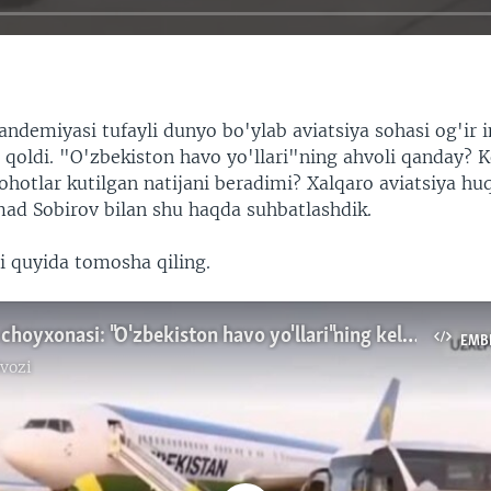
ndemiyasi tufayli dunyo bo'ylab aviatsiya sohasi og'ir 
b qoldi. "O'zbekiston havo yo'llari"ning ahvoli qanday?
lohotlar kutilgan natijani beradimi? Xalqaro aviatsiya hu
ad Sobirov bilan shu haqda suhbatlashdik.
 quyida tomosha qiling.
Vashington choyxonasi: "O'zbekiston havo yo'llari"ning kelajagi bormi?
EMB
vozi