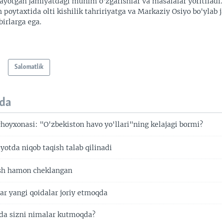
ayotgan jamiyatdagi muhim o'zgarishlar va masalalar yoritiladi
 poytaxtida olti kishilik tahririyatga va Markaziy Osiyo bo'ylab
irlarga ega.
Salomatlik
da
hoyxonasi: "O'zbekiston havo yo'llari"ning kelajagi bormi?
otda niqob taqish talab qilinadi
ish hamon cheklangan
r yangi qoidalar joriy etmoqda
da sizni nimalar kutmoqda?