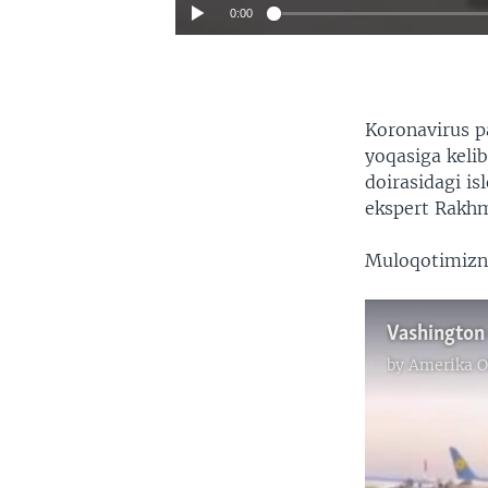
0:00
Koronavirus pa
yoqasiga keli
doirasidagi is
ekspert Rakhm
Muloqotimizni
by
Amerika O