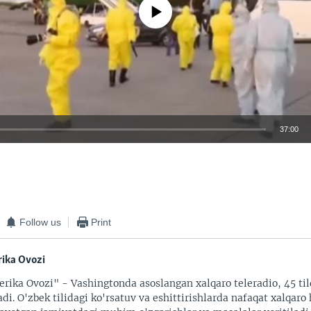
No media source currently available
37:00
EMBED
Follow us
Print
ika Ovozi
rika Ovozi" - Vashingtonda asoslangan xalqaro teleradio, 45 til
adi. O'zbek tilidagi ko'rsatuv va eshittirishlarda nafaqat xalqaro 