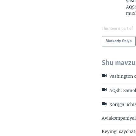
yash
AQSh
muxb
This item is part of
Markaziy Osiyo
Shu mavzu
Vashington c
AQSh: Samoly
Xorijga uch
Aviakompaniyala
Keyingi sayohat