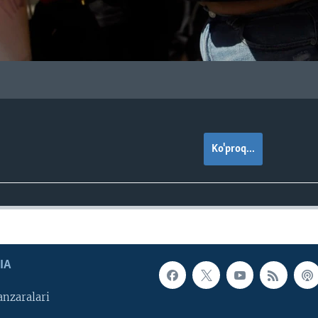
Ko'proq...
IA
nzaralari