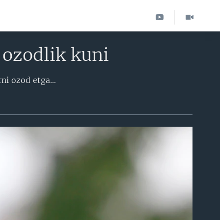
 ozodlik kuni
AQSh prezidenti Avraam Linkoln 1862-yil sentabrida janubiy shtatlardagi qullarni ozod etgani haqidagi xabar Texas shtatidagi qullarga kechikib, fuqarolar urushi tugaganidan bir necha oy o’tib yetib borgan. 1865-yilning 19-iyunida AQSh armiyasi generali Gordon Grenjer Texasning Galveston shahriga yetib kelgan va barcha qullar ozod ekanini e’lon qilgan. Afro-amerikaliklar bu sanani har yili tantana bilan nishonlaydi.