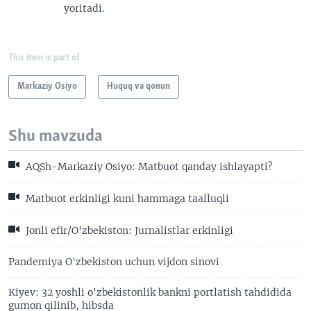
yoritadi.
This item is part of
Markaziy Osiyo
Huquq va qonun
Shu mavzuda
AQSh-Markaziy Osiyo: Matbuot qanday ishlayapti?
Matbuot erkinligi kuni hammaga taalluqli
Jonli efir/O'zbekiston: Jurnalistlar erkinligi
Pandemiya O'zbekiston uchun vijdon sinovi
Kiyev: 32 yoshli o'zbekistonlik bankni portlatish tahdidida
gumon qilinib, hibsda