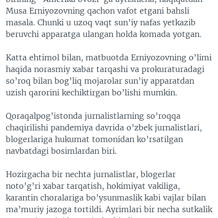
Musa Erniyozovning qachon vafot etgani bahsli
masala. Chunki u uzoq vaqt sun’iy nafas yetkazib
beruvchi apparatga ulangan holda komada yotgan.
Katta ehtimol bilan, matbuotda Erniyozovning o’limi
haqida norasmiy xabar tarqashi va prokuraturadagi
so’roq bilan bog’liq mojarolar sun’iy apparatdan
uzish qarorini kechiktirgan bo’lishi mumkin.
Qoraqalpog’istonda jurnalistlarning so’roqqa
chaqirilishi pandemiya davrida o’zbek jurnalistlari,
blogerlariga hukumat tomonidan ko’rsatilgan
navbatdagi bosimlardan biri.
Hozirgacha bir nechta jurnalistlar, blogerlar
noto’g’ri xabar tarqatish, hokimiyat vakiliga,
karantin choralariga bo’ysunmaslik kabi vajlar bilan
ma’muriy jazoga tortildi. Ayrimlari bir necha sutkalik