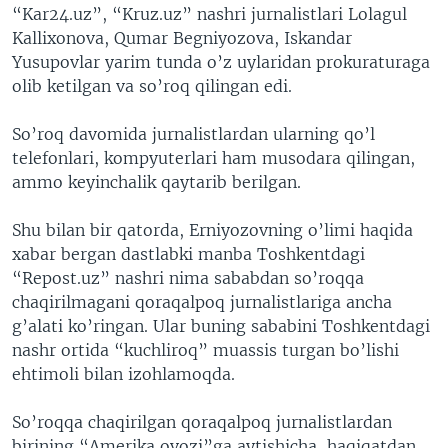
“Kar24.uz”, “Kruz.uz” nashri jurnalistlari Lolagul
Kallixonova, Qumar Begniyozova, Iskandar
Yusupovlar yarim tunda o’z uylaridan prokuraturaga
olib ketilgan va so’roq qilingan edi.
So’roq davomida jurnalistlardan ularning qo’l
telefonlari, kompyuterlari ham musodara qilingan,
ammo keyinchalik qaytarib berilgan.
Shu bilan bir qatorda, Erniyozovning o’limi haqida
xabar bergan dastlabki manba Toshkentdagi
“Repost.uz” nashri nima sababdan so’roqqa
chaqirilmagani qoraqalpoq jurnalistlariga ancha
g’alati ko’ringan. Ular buning sababini Toshkentdagi
nashr ortida “kuchliroq” muassis turgan bo’lishi
ehtimoli bilan izohlamoqda.
So’roqqa chaqirilgan qoraqalpoq jurnalistlardan
birining “Amerika ovozi”ga aytishicha, haqiqatdan