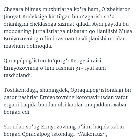
Chegara bilmas muxbirlarga ko’ra ham, O’zbekiston
Jinoyat Kodeksiga kiritilgan bu o‘zgarish so’z
erkinligini cheklashga xizmat qiladi. Ayni paytda bu
moddaning jurnalistlarga nisbatan qo’llanilishi Musa
Erniyozovning o’limi rasman tasdiqlanishi ortidan
mavhum qolmoqda.
Qoraqalpog’iston Jo’qorg’i Kengesi raisi
Erniyozovning o’limi rasman 31- iyul kuni
tasdiqlandi.
Toshkentdagi, shuningdek, Qoraqalpog’istondagi bir
qator nashrlar Erniyozovning koronavirusdan vafot
etgani haqida bundan olti kunlar muqaddam xabar
bergan edi.
Shundan so’ng Erniyozovning o’limi haqida xabar
bergan Qoraqalpog’istondagi “Makon.uz”,