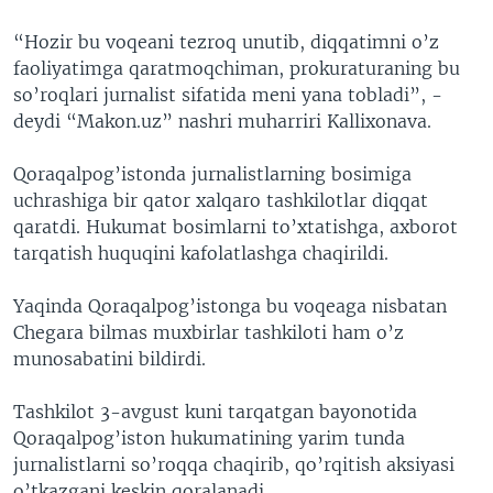
“Hozir bu voqeani tezroq unutib, diqqatimni o’z
faoliyatimga qaratmoqchiman, prokuraturaning bu
so’roqlari jurnalist sifatida meni yana tobladi”, -
deydi “Makon.uz” nashri muharriri Kallixonava.
Qoraqalpog’istonda jurnalistlarning bosimiga
uchrashiga bir qator xalqaro tashkilotlar diqqat
qaratdi. Hukumat bosimlarni to’xtatishga, axborot
tarqatish huquqini kafolatlashga chaqirildi.
Yaqinda Qoraqalpog’istonga bu voqeaga nisbatan
Chegara bilmas muxbirlar tashkiloti ham o’z
munosabatini bildirdi.
Tashkilot 3-avgust kuni tarqatgan bayonotida
Qoraqalpog’iston hukumatining yarim tunda
jurnalistlarni so’roqqa chaqirib, qo’rqitish aksiyasi
o’tkazgani keskin qoralanadi.