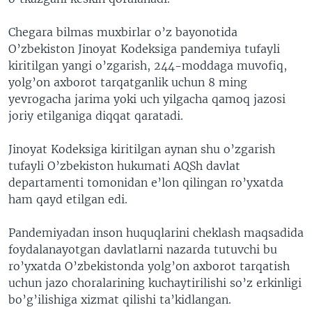
Chegara bilmas muxbirlar o’z bayonotida
O’zbekiston Jinoyat Kodeksiga pandemiya tufayli
kiritilgan yangi o’zgarish, 244-moddaga muvofiq,
yolg’on axborot tarqatganlik uchun 8 ming
yevrogacha jarima yoki uch yilgacha qamoq jazosi
joriy etilganiga diqqat qaratadi.
Jinoyat Kodeksiga kiritilgan aynan shu o’zgarish
tufayli O’zbekiston hukumati AQSh davlat
departamenti tomonidan e’lon qilingan ro’yxatda
ham qayd etilgan edi.
Pandemiyadan inson huquqlarini cheklash maqsadida
foydalanayotgan davlatlarni nazarda tutuvchi bu
ro’yxatda O’zbekistonda yolg’on axborot tarqatish
uchun jazo choralarining kuchaytirilishi so’z erkinligi
bo’g’ilishiga xizmat qilishi ta’kidlangan.