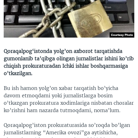
VIDEO
ODNOKLASSNIKI
XABARLAR SURATLARDA
TELEGRAM
TWITTER
SOUNDCLOUD
VOA
Qoraqalpog‘istonda yolg’on axborot tarqatishda
gumonlanib ta’qibga olingan jurnalistlar ishini ko’rib
chiqish prokuraturadan Ichki ishlar boshqarmasiga
o’tkazilgan.
Bu ish hamon yolg’on xabar tarqatish bo’yicha
davom etmoqdami yoki jurnalistlarga bosim
o’tkazgan prokuratura xodimlariga nisbatan choralar
ko’rishni ham nazarda tutmoqdami, noma’lum.
Qoraqalpog’iston prokuraturasida so’roqda bo’lgan
jurnalistlarning “Amerika ovozi”ga aytishicha,