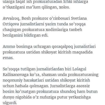
ularga faqat ish prokuraturadan Ichki ishlarga
o’tkazilgani ma’lum qilingan, xolos.
Avvalroq, Bosh prokuror o’rinbosari Svetlana
Ortiqova jurnalistlarni yarim tunda so’roqqa
chaqirgan prokuratura xodimlariga tanbeh
berilganini bildirgan edi.
Ammo bosimga uchragan qoraqalpoq jurnalistlari
prokuratura ustidan shikoyat kiritish maqsadida
emas.
So’roqqa tutilgan jurnalistlardan biri Lolagul
Kallixanovaga ko’ra, shaxsan unda prokuraturaning
noqonuniy harakatlari ustidan shikoyat kiritish
uchun hafsala qolmagan. Jurnalistlarga asossiz
bosim ko’rsatgan prokuratura shundoq ham butun
dunyo nigohida o’z nufuziga putur yetkazishga
ulgurdi.