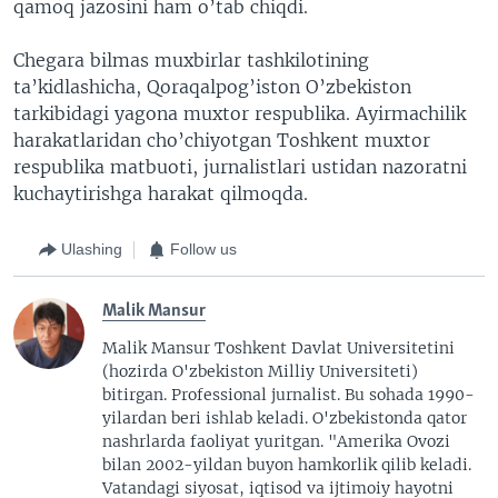
qamoq jazosini ham o’tab chiqdi.
Chegara bilmas muxbirlar tashkilotining
ta’kidlashicha, Qoraqalpog’iston O’zbekiston
tarkibidagi yagona muxtor respublika. Ayirmachilik
harakatlaridan cho’chiyotgan Toshkent muxtor
respublika matbuoti, jurnalistlari ustidan nazoratni
kuchaytirishga harakat qilmoqda.
Ulashing
Follow us
Malik Mansur
Malik Mansur Toshkent Davlat Universitetini
(hozirda O'zbekiston Milliy Universiteti)
bitirgan. Professional jurnalist. Bu sohada 1990-
yilardan beri ishlab keladi. O'zbekistonda qator
nashrlarda faoliyat yuritgan. "Amerika Ovozi
bilan 2002-yildan buyon hamkorlik qilib keladi.
Vatandagi siyosat, iqtisod va ijtimoiy hayotni