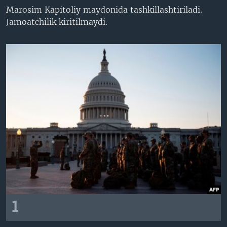
Marosim Kapitoliy maydonida tashkillashtiriladi.
VIDEO
ODNOKLASSNIKI
Jamoatchilik kiritilmaydi.
XABARLAR SURATLARDA
TELEGRAM
TWITTER
SOUNDCLOUD
VOA
1