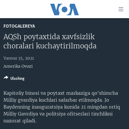
Bosh
sahifaga
boring
Boshiga
FOTOGALEREYA
qayting
BOSH SAHIFA
AQSh poytaxtida xavfsizlik
Qidiruvga
AMERIKA
choralari kuchaytirilmoqda
o'ting
MARKAZIY OSIYO
Yanvar 15, 2021
XALQARO
Amerika Ovozi
VATANDOSHLAR
Ulashing
MULTIMEDIA
Kapitoliy binosi va poytaxt markaziga qo'shimcha
IJTIMOIY TARMOQLAR
AMERIKA MANZARALARI
Milliy gvardiya kuchlari safarbar etilmoqda. Jo
INGLIZ TILI DARSLARI
XALQARO HAYOT
FACEBOOK
Baydenning inauguratsiya kunida 21 mingdan ortiq
Milliy Gavrdiya va politsiya ofitserlari tinchlikni
EDITORIAL
VASHINGTON CHOYXONASI
YOUTUBE
nazorat qiladi.
MOBIL-SALOM!
INSTAGRAM
Learning English