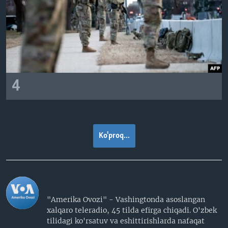
4
Ko'proq...
Amerika Ovozi
"Amerika Ovozi" - Vashingtonda asoslangan
xalqaro teleradio, 45 tilda efirga chiqadi. O'zbek
tilidagi ko'rsatuv va eshittirishlarda nafaqat