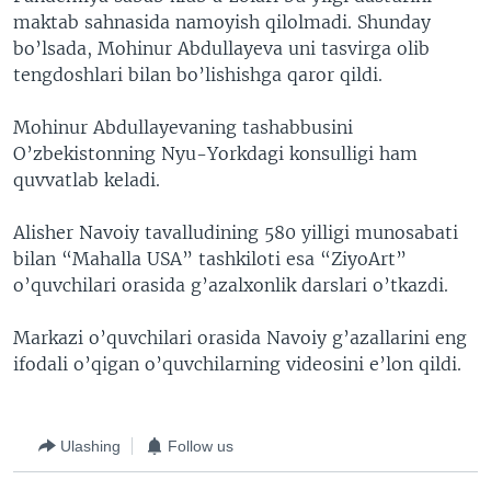
maktab sahnasida namoyish qilolmadi. Shunday
bo’lsada, Mohinur Abdullayeva uni tasvirga olib
tengdoshlari bilan bo’lishishga qaror qildi.
Mohinur Abdullayevaning tashabbusini
O’zbekistonning Nyu-Yorkdagi konsulligi ham
quvvatlab keladi.
Alisher Navoiy tavalludining 580 yilligi munosabati
bilan “Mahalla USA” tashkiloti esa “ZiyoArt”
o’quvchilari orasida g’azalxonlik darslari o’tkazdi.
Markazi o’quvchilari orasida Navoiy g’azallarini eng
ifodali o’qigan o’quvchilarning videosini e’lon qildi.
Ulashing
Follow us