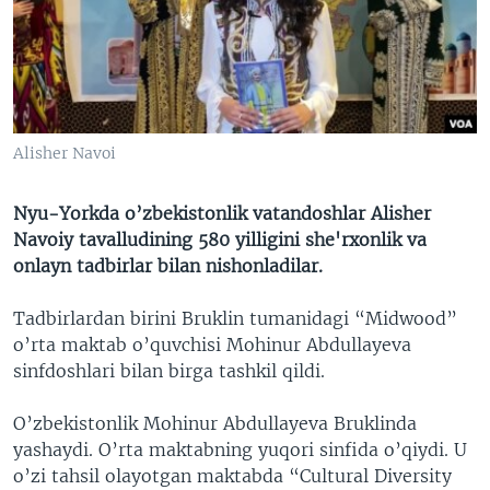
VIDEO
ODNOKLASSNIKI
XABARLAR SURATLARDA
TELEGRAM
TWITTER
SOUNDCLOUD
VOA
Alisher Navoi
Nyu-Yorkda o’zbekistonlik vatandoshlar Alisher
Navoiy tavalludining 580 yilligini she'rxonlik va
onlayn tadbirlar bilan nishonladilar.
Tadbirlardan birini Bruklin tumanidagi “Midwood”
o’rta maktab o’quvchisi Mohinur Abdullayeva
sinfdoshlari bilan birga tashkil qildi.
O’zbekistonlik Mohinur Abdullayeva Bruklinda
yashaydi. O’rta maktabning yuqori sinfida o’qiydi. U
o’zi tahsil olayotgan maktabda “Cultural Diversity