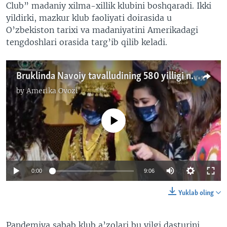
Club” madaniy xilma-xillik klubini boshqaradi. Ikki
yildirki, mazkur klub faoliyati doirasida u
O’zbekiston tarixi va madaniyatini Amerikadagi
tengdoshlari orasida targ’ib qilib keladi.
Bruklinda Navoiy tavalludining 580 yilligi nishonlandi
by
Amerika Ovozi
No media source currently available
0:00
9:06
Yuklab oling
Pandemiya sabab klub a’zolari bu yilgi dasturini