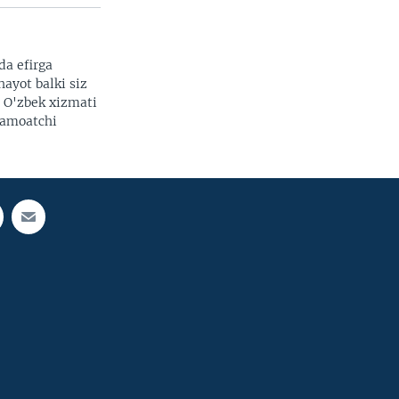
da efirga
hayot balki siz
. O'zbek xizmati
 jamoatchi