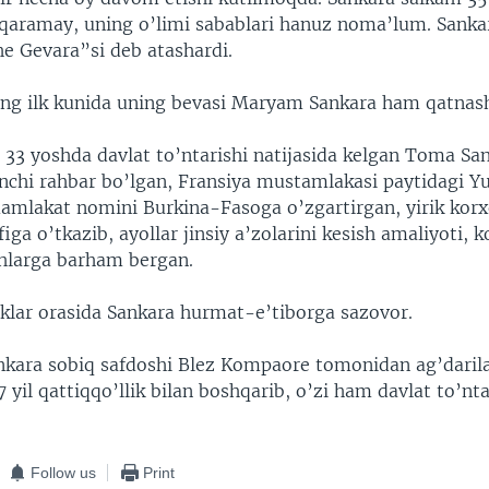
a qaramay, uning o’limi sabablari hanuz noma’lum. Sanka
he Gevara”si deb atashardi.
ing ilk kunida uning bevasi Maryam Sankara ham qatnash
a 33 yoshda davlat to’ntarishi natijasida kelgan Toma Sa
nchi rahbar bo’lgan, Fransiya mustamlakasi paytidagi Yu
amlakat nomini Burkina-Fasoga o’zgartirgan, yirik korx
figa o’tkazib, ayollar jinsiy a’zolarini kesish amaliyoti, k
hlarga barham bergan.
liklar orasida Sankara hurmat-e’tiborga sazovor.
nkara sobiq safdoshi Blez Kompaore tomonidan ag’daril
yil qattiqqo’llik bilan boshqarib, o’zi ham davlat to’nt
Follow us
Print