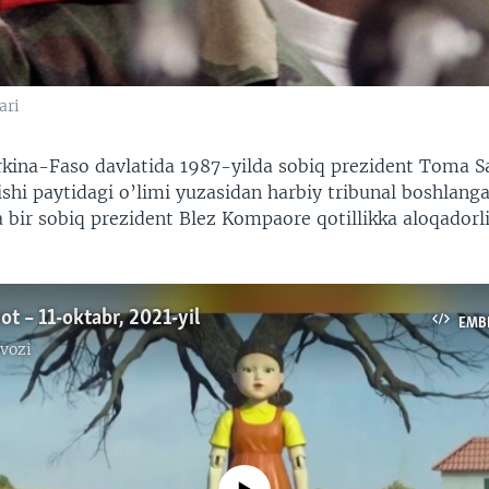
ari
rkina-Faso davlatida 1987-yilda sobiq prezident Toma 
ishi paytidagi o’limi yuzasidan harbiy tribunal boshlang
 bir sobiq prezident Blez Kompaore qotillikka aloqadorl
ot – 11-oktabr, 2021-yil
EMB
vozi
No media source currently available