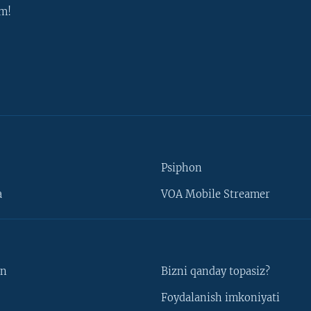
m!
Psiphon
a
VOA Mobile Streamer
un
Bizni qanday topasiz?
Foydalanish imkoniyati