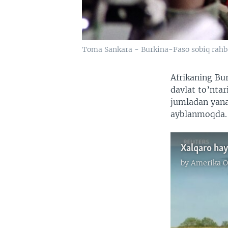
Toma Sankara - Burkina-Faso sobiq rahb
Afrikaning Bu
davlat to’ntar
jumladan yana
ayblanmoqda.
Xalqaro hay
by
Amerika O