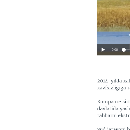
0:00
2014-yilda xa
xavfsizligiga 
Kompaore sirt
davlatida yas
rahbarni ekstra
Sud jarayoni b