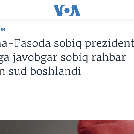
UN
na-Fasoda sobiq preziden
ga javobgar sobiq rahbar
n sud boshlandi