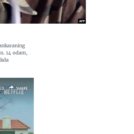
Sankaraning
an. 14 odam,
ikda
ED
SHARE