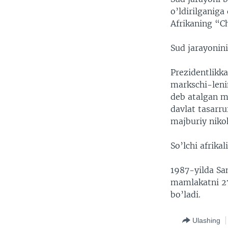
o’ldirilganig
Afrikaning “C
Sud jarayonin
Prezidentlikk
markschi-leni
deb atalgan m
davlat tasarru
majburiy niko
So’lchi afrika
1987-yilda Sa
mamlakatni 27 
bo’ladi.
Ulashing