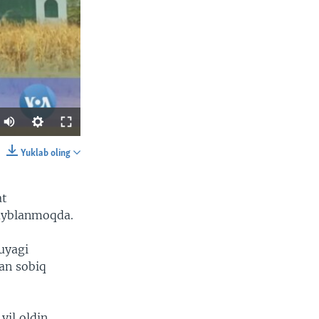
Yuklab oling
SHARE
at
a ayblanmoqda.
uyagi
dan sobiq
width
px
yil oldin