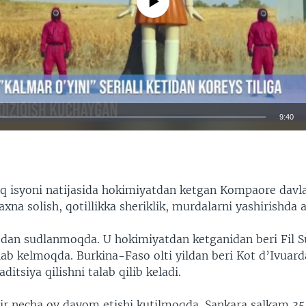
9:40
EMBED
lq isyoni natijasida hokimiyatdan ketgan Kompaore davl
raxna solish, qotillikka sheriklik, murdalarni yashirishd
dan sudlanmoqda. U hokimiyatdan ketganidan beri Fil S
hab kelmoqda. Burkina-Faso olti yildan beri Kot d’Ivuar
ditsiya qilishni talab qilib keladi.
ir necha oy davom etishi kutilmoqda. Sankara salkam 35 