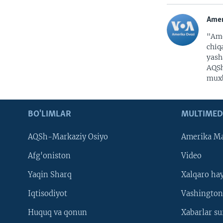
Amer
"Ame
chiq
yash
AQSh
muxb
BO'LIMLAR
MULTIMED
AQSh-Markaziy Osiyo
Amerika Ma
Afg'oniston
Video
Yaqin Sharq
Xalqaro ha
Iqtisodiyot
Vashington
Huquq va qonun
Xabarlar su