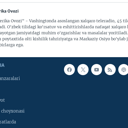
ika Ovozi
rika Ovozi" - Vashingtonda asoslangan xalqaro teleradio, 45 til
adi. O'zbek tilidagi ko'rsatuv va eshittirishlarda nafaqat xalqaro 
ayotgan jamiyatdagi muhim o'zgarishlar va masalalar yoritiladi
 poytaxtida olti kishilik tahririyatga va Markaziy Osiyo bo'ylab
irlarga ega.
IA
nzaralari
yot
 choyxonasi
ratlarda