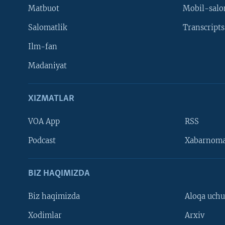
Matbuot
Mobil-salo
Salomatlik
Transcripts
Ilm-fan
Madaniyat
XIZMATLAR
VOA App
RSS
Learning English
Podcast
Xabarnom
BIZ HAQIMIZDA
Biz haqimizda
Aloqa uch
Xodimlar
Arxiv
VOA