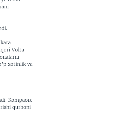
rani
di.
nkara
qori Volta
onalarni
o’p xotinlik va
adi. Kompaore
arishi qurboni