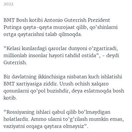
2022
BMT Bosh kotibi Antonio Guterrish Prezident
Putinga qayta-qayta murojaat qilib, qo'shinlarni
ortga qaytarishni talab qilmoqda.
"Kelasi kunlardagi qarorlar dunyoni o'zgartiradi,
millionlab insonlar hayoti tahdid ostida", - deydi
Guterrish.
Bir davlatning ikkinchisiga nisbatan kuch ishlatishi
BMT xartiyasiga ziddir. Urush ochish xalqaro
qonunlarni qo'pol buzishdir, deya eslatmoqda bosh
kotib.
"Rossiyaning ishlari qabul qilib bo'lmaydigan
holatlardir. Ammo ularni to'g'rilash mumkin emas,
vaziyatni orqaga qaytara olmaysiz".