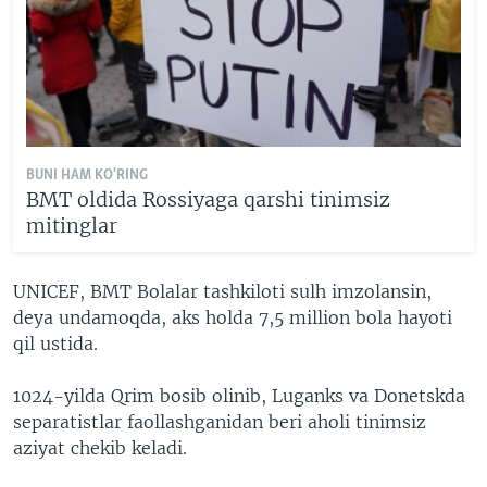
BUNI HAM KO'RING
BMT oldida Rossiyaga qarshi tinimsiz
mitinglar
UNICEF, BMT Bolalar tashkiloti sulh imzolansin,
deya undamoqda, aks holda 7,5 million bola hayoti
qil ustida.
1024-yilda Qrim bosib olinib, Luganks va Donetskda
separatistlar faollashganidan beri aholi tinimsiz
aziyat chekib keladi.