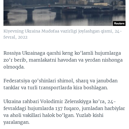
VIDEO
ODNOKLASSNIKI
XABARLAR SURATLARDA
TELEGRAM
TWITTER
Kiyevning Ukraina Mudofaa vazirligi joylashgan qismi, 24-
SOUNDCLOUD
VOA
fevral, 2022
Rossiya Ukrainaga qarshi keng ko'lamli hujumlarga
zo'r berib, mamlakatni havodan va yerdan nishonga
olmoqda.
Federatsiya qo'shinlari shimol, sharq va janubdan
tanklar va turli transportlarda kira boshlagan.
Ukraina rahbari Volodimir Zelenskiyga ko'ra, 24-
fevraldagi hujumlarda 137 fuqaro, jumladan harbiylar
va aholi vakillari halok bo'lgan. Yuzlab kishi
yaralangan.