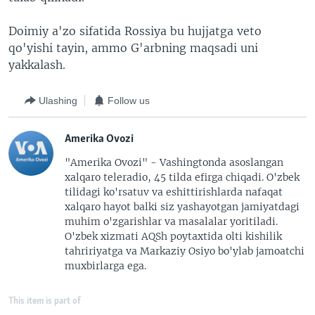
Doimiy a'zo sifatida Rossiya bu hujjatga veto
qo'yishi tayin, ammo G'arbning maqsadi uni
yakkalash.
Ulashing
Follow us
Amerika Ovozi
"Amerika Ovozi" - Vashingtonda asoslangan
xalqaro teleradio, 45 tilda efirga chiqadi. O'zbek
tilidagi ko'rsatuv va eshittirishlarda nafaqat
xalqaro hayot balki siz yashayotgan jamiyatdagi
muhim o'zgarishlar va masalalar yoritiladi.
O'zbek xizmati AQSh poytaxtida olti kishilik
tahririyatga va Markaziy Osiyo bo'ylab jamoatchi
muxbirlarga ega.
This item is part of