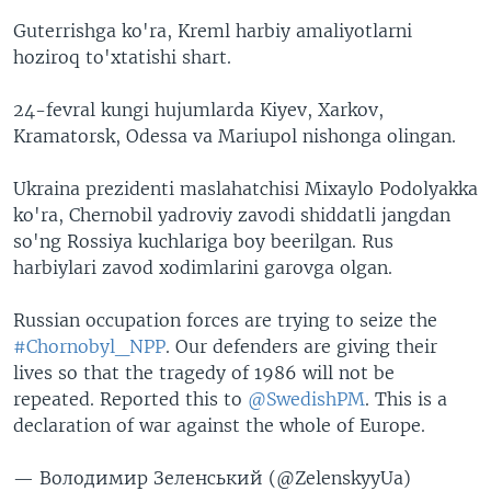
Guterrishga ko'ra, Kreml harbiy amaliyotlarni
hoziroq to'xtatishi shart.
24-fevral kungi hujumlarda Kiyev, Xarkov,
Kramatorsk, Odessa va Mariupol nishonga olingan.
Ukraina prezidenti maslahatchisi Mixaylo Podolyakka
ko'ra, Chernobil yadroviy zavodi shiddatli jangdan
so'ng Rossiya kuchlariga boy beerilgan. Rus
harbiylari zavod xodimlarini garovga olgan.
Russian occupation forces are trying to seize the
#Chornobyl_NPP
. Our defenders are giving their
lives so that the tragedy of 1986 will not be
repeated. Reported this to
@SwedishPM
. This is a
declaration of war against the whole of Europe.
— Володимир Зеленський (@ZelenskyyUa)