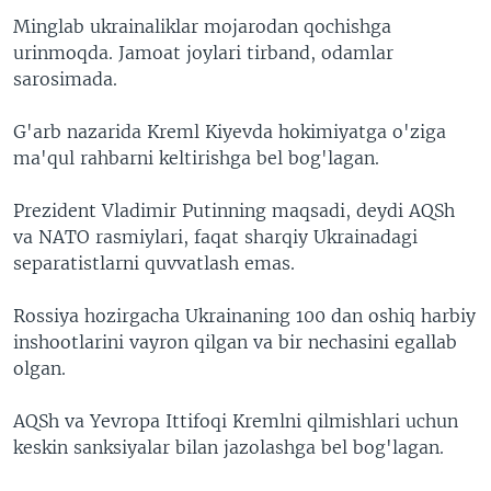
Minglab ukrainaliklar mojarodan qochishga
urinmoqda. Jamoat joylari tirband, odamlar
sarosimada.
G'arb nazarida Kreml Kiyevda hokimiyatga o'ziga
ma'qul rahbarni keltirishga bel bog'lagan.
Prezident Vladimir Putinning maqsadi, deydi AQSh
va NATO rasmiylari, faqat sharqiy Ukrainadagi
separatistlarni quvvatlash emas.
Rossiya hozirgacha Ukrainaning 100 dan oshiq harbiy
inshootlarini vayron qilgan va bir nechasini egallab
olgan.
AQSh va Yevropa Ittifoqi Kremlni qilmishlari uchun
keskin sanksiyalar bilan jazolashga bel bog'lagan.