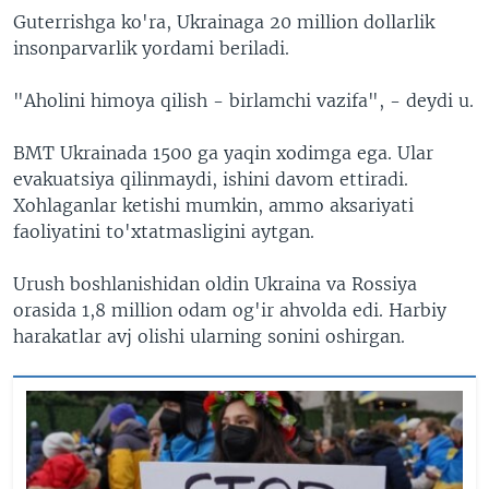
Guterrishga ko'ra, Ukrainaga 20 million dollarlik
insonparvarlik yordami beriladi.
"Aholini himoya qilish - birlamchi vazifa", - deydi u.
BMT Ukrainada 1500 ga yaqin xodimga ega. Ular
evakuatsiya qilinmaydi, ishini davom ettiradi.
Xohlaganlar ketishi mumkin, ammo aksariyati
faoliyatini to'xtatmasligini aytgan.
Urush boshlanishidan oldin Ukraina va Rossiya
orasida 1,8 million odam og'ir ahvolda edi. Harbiy
harakatlar avj olishi ularning sonini oshirgan.