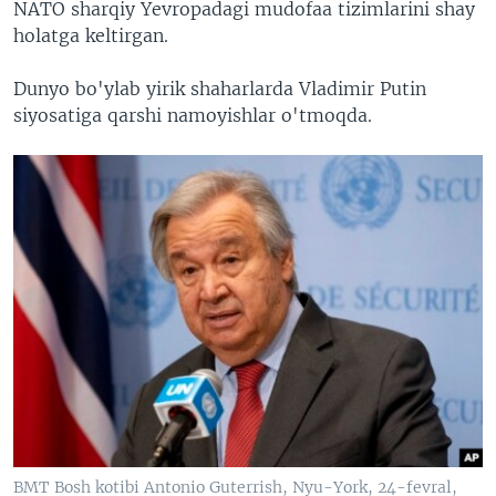
NATO sharqiy Yevropadagi mudofaa tizimlarini shay
holatga keltirgan.
Dunyo bo'ylab yirik shaharlarda Vladimir Putin
siyosatiga qarshi namoyishlar o'tmoqda.
BMT Bosh kotibi Antonio Guterrish, Nyu-York, 24-fevral,