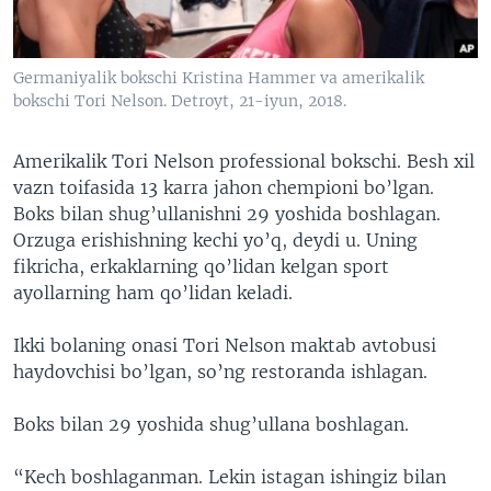
VIDEO
ODNOKLASSNIKI
XABARLAR SURATLARDA
TELEGRAM
Germaniyalik bokschi Kristina Hammer va amerikalik
TWITTER
bokschi Tori Nelson. Detroyt, 21-iyun, 2018.
SOUNDCLOUD
VOA
Amerikalik Tori Nelson professional bokschi. Besh xil
vazn toifasida 13 karra jahon chempioni bo’lgan.
Boks bilan shug’ullanishni 29 yoshida boshlagan.
Orzuga erishishning kechi yo’q, deydi u. Uning
fikricha, erkaklarning qo’lidan kelgan sport
ayollarning ham qo’lidan keladi.
Ikki bolaning onasi Tori Nelson
maktab avtobusi
haydovchisi bo’lgan, so’ng restoranda ishlagan.
Boks bilan 29 yoshida shug’ullana boshlagan.
“Kech boshlaganman. Lekin istagan ishingiz bilan