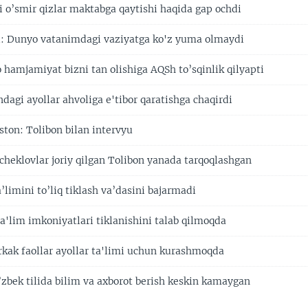
i o’smir qizlar maktabga qaytishi haqida gap ochdi
ti: Dunyo vatanimdagi vaziyatga ko'z yuma olmaydi
 hamjamiyat bizni tan olishiga AQSh to’sqinlik qilyapti
agi ayollar ahvoliga e'tibor qaratishga chaqirdi
ston: Tolibon bilan intervyu
cheklovlar joriy qilgan Tolibon yanada tarqoqlashgan
a’limini to’liq tiklash va’dasini bajarmadi
ta'lim imkoniyatlari tiklanishini talab qilmoqda
rkak faollar ayollar ta'limi uchun kurashmoqda
’zbek tilida bilim va axborot berish keskin kamaygan