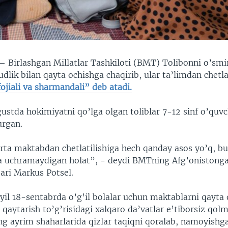
 —
Birlashgan Millatlar Tashkiloti (BMT) Tolibonni o’smi
dlik bilan qayta ochishga chaqirib, ular ta’limdan chetla
fojiali va sharmandali” deb atadi.
gustda hokimiyatni qo’lga olgan toliblar 7-12 sinf o’quvc
urgan.
’rta maktabdan chetlatilishiga hech qanday asos yo’q, b
da uchramaydigan holat”, - deydi BMTning Afg’oniston
ari Markus Potsel.
yil 18-sentabrda o’g’il bolalar uchun maktablarni qayt
a qaytarish to’g’risidagi xalqaro da’vatlar e’tiborsiz qol
ng ayrim shaharlarida qizlar taqiqni qoralab, namoyishg