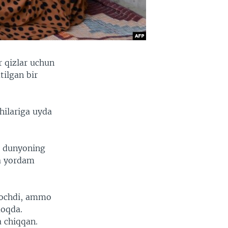
r qizlar uchun
tilgan bir
hilariga uyda
u dunyoning
ga yordam
a ochdi, ammo
moqda.
a chiqqan.