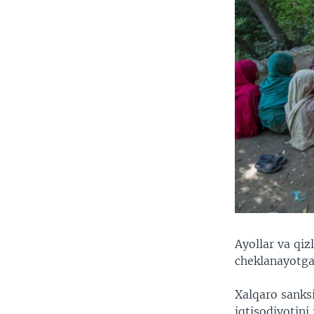
Ayollar va qizl
cheklanayotga
Xalqaro sanksi
iqtisodiyotini