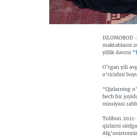
ISLOMOBOD
maktablarni zu
yillik davrni
“
O’tgan yili av
o’tirishni buy
“Qizlarning o
hech bir joyi
missiyasi rahb
Tolibon 2021-
qizlarni sinfg
Afg’onistonni