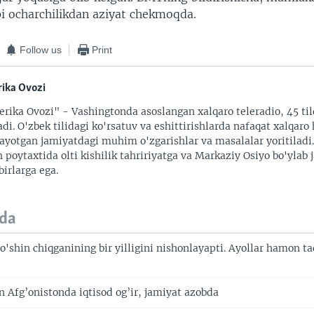
i ocharchilikdan aziyat chekmoqda.
Follow us
Print
ika Ovozi
rika Ovozi" - Vashingtonda asoslangan xalqaro teleradio, 45 til
adi. O'zbek tilidagi ko'rsatuv va eshittirishlarda nafaqat xalqaro 
ayotgan jamiyatdagi muhim o'zgarishlar va masalalar yoritiladi
 poytaxtida olti kishilik tahririyatga va Markaziy Osiyo bo'ylab
irlarga ega.
da
qo'shin chiqganining bir yilligini nishonlayapti. Ayollar hamon t
 Afg’onistonda iqtisod og’ir, jamiyat azobda