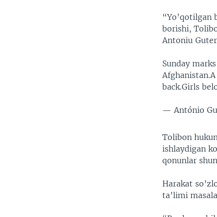
“Yo’qotilgan 
borishi, Tolib
Antoniu Guter
Sunday marks 
Afghanistan.A 
back.Girls bel
— António Gu
Tolibon hukuma
ishlaydigan k
qonunlar shuni
Harakat so’zl
ta’limi masala