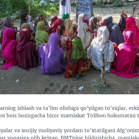
arning ishlash va ta’lim olishiga qo’yilgan to'siqlar, erki
ni bois hozirgacha biror mamlakat Tolibon hukumatini 
yalar va xorijiy moliyaviy yordam to’xtatilgani Afg’onis
 jar yoqasiga olib kelgan. BMTning bildirishicha, mamlak