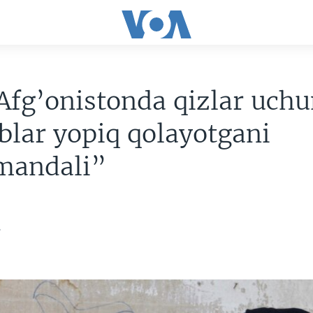
fg’onistonda qizlar uch
lar yopiq qolayotgani
mandali”
2