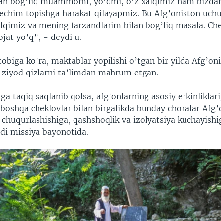
an bog’liq muammomi, yo’qmi, o’z xalqimiz ham bizdan
 yechim topishga harakat qilayapmiz. Bu Afg’oniston uchu
alqimiz va mening farzandlarim bilan bog’liq masala. Ch
jat yo’q”, - deydi u.
biga ko’ra, maktablar yopilishi o’tgan bir yilda Afg’on
n ziyod qizlarni ta’limdan mahrum etgan.
iga taqiq saqlanib qolsa, afg’onlarning asosiy erkinliklar
 boshqa cheklovlar bilan birgalikda bunday choralar Afg
 chuqurlashishiga, qashshoqlik va izolyatsiya kuchayishi
adi missiya bayonotida.