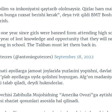
bilim va imkoniyatni qaytarib ololmaysiz. Qizlar ham m
on bunga ruxsat berishi kerak”, deya tvit qildi BMT Bosh
rish.
one year since girls were banned from attending high sc
year of lost knowledge and opportunity that they will n
ong in school. The Taliban must let them back in.
terres (@antonioguterres)
September 18, 2022
ti ayollarga jamoat joylarida yuzlarini yopishni, davlat
o’plab ayollarga uyda qolishni buyurgan. Afg’on madaniya
 talab qiladi, deydi hukmdorlar.
ovchisi Zabihulla Mujohidning “Amerika Ovozi”ga aytishi
si shariat qonunlari asosida hal qilinadi.