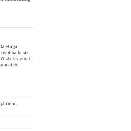
da efirga
hayot balki siz
. O'zbek xizmati
 jamoatchi
aqdiridan