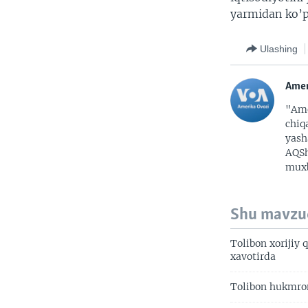
yarmidan ko’p
Ulashing
Amer
"Ame
chiq
yash
AQSh
muxb
Shu mavzu
Tolibon xorijiy 
xavotirda
Tolibon hukmron