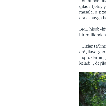
“Bu dunyo bil
qiladi. Ijobiy
masala, o’z x
aralashuvga ho
BMT hisob-kito
bir millionda
“Qizlar ta’lim
qo’yilayotgan
inqirozlarning
keladi”, deyil