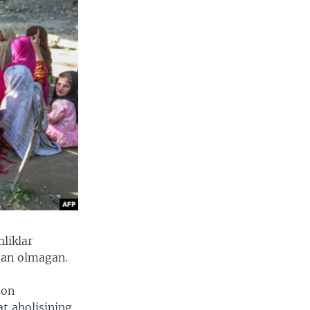
nliklar
tan olmagan.
ton
at aholisining