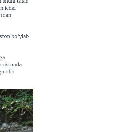
 shuni talab
n ichki
etdan
iston bo’ylab
iga
’onistonda
ga olib