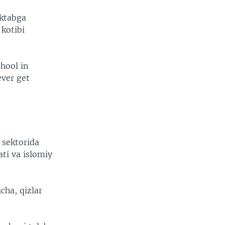
aktabga
 kotibi
hool in
ever get
 sektorida
ti va islomiy
cha, qizlar