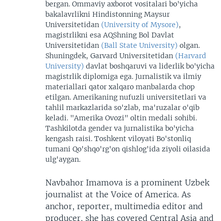
bergan. Ommaviy axborot vositalari bo'yicha
bakalavrlikni Hindistonning Maysur
Universitetidan
(University of Mysore)
,
magistrlikni esa AQShning Bol Davlat
Universitetidan
(Ball State University)
olgan.
Shuningdek, Garvard Universitetidan
(Harvard
University)
davlat boshqaruvi va liderlik bo'yicha
magistrlik diplomiga ega. Jurnalistik va ilmiy
materiallari qator xalqaro manbalarda chop
etilgan. Amerikaning nufuzli universitetlari va
tahlil markazlarida so'zlab, ma'ruzalar o'qib
keladi. "Amerika Ovozi" oltin medali sohibi.
Tashkilotda gender va jurnalistika bo'yicha
kengash raisi. Toshkent viloyati Bo'stonliq
tumani Qo'shqo'rg'on qishlog'ida ziyoli oilasida
ulg'aygan.
Navbahor Imamova is a prominent Uzbek
journalist at the Voice of America. As
anchor, reporter, multimedia editor and
producer, she has covered Central Asia and