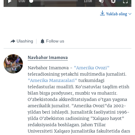
0:00
13:08
Yuklab oling
Ulashing
Follow us
Navbahor Imamova
Navbahor Imamova -
"Amerika Ovozi"
teleradiosining yetakchi multimedia jurnalisti.
"Amerika Manzaralari"
turkumidagi
teledasturlar muallifi. Ko'rsatuvlar taqdim etish
bilan birga prodyuser, muxbir va muharrir.
O'zbekistonda akkreditatsiyadan o'tgan yagona
amerikalik jurnalist. "Amerika Ovozi"da 2002-
yildan beri ishlaydi. Jurnalistik faoliyatini 1996-
yilda O'zbekiston radiosining "Xalqaro hayot"
redaksiyasida boshlagan. Jahon Tillar
Universiteti Xalqaro jurnalistika fakultetida dars