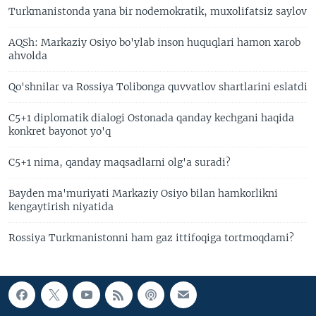
Turkmanistonda yana bir nodemokratik, muxolifatsiz saylov
AQSh: Markaziy Osiyo bo'ylab inson huquqlari hamon xarob
ahvolda
Qo'shnilar va Rossiya Tolibonga quvvatlov shartlarini eslatdi
C5+1 diplomatik dialogi Ostonada qanday kechgani haqida
konkret bayonot yo'q
C5+1 nima, qanday maqsadlarni olg'a suradi?
Bayden ma'muriyati Markaziy Osiyo bilan hamkorlikni
kengaytirish niyatida
Rossiya Turkmanistonni ham gaz ittifoqiga tortmoqdami?