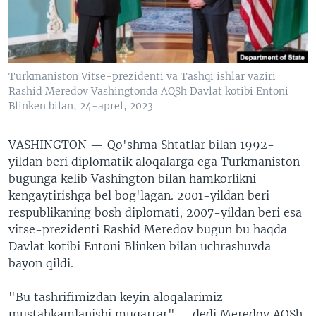
VIDEO
ODNOKLASSNIKI
XABARLAR SURATLARDA
TELEGRAM
TWITTER
Turkmaniston Vitse-prezidenti va Tashqi ishlar vaziri
SOUNDCLOUD
VOA
Rashid Meredov Vashingtonda AQSh Davlat kotibi Entoni
Blinken bilan, 24-aprel, 2023
VASHINGTON —
Qo'shma Shtatlar bilan 1992-
yildan beri diplomatik aloqalarga ega Turkmaniston
bugunga kelib Vashington bilan hamkorlikni
kengaytirishga bel bog'lagan. 2001-yildan beri
respublikaning bosh diplomati, 2007-yildan beri esa
vitse-prezidenti Rashid Meredov bugun bu haqda
Davlat kotibi Entoni Blinken bilan uchrashuvda
bayon qildi.
"Bu tashrifimizdan keyin aloqalarimiz
mustahkamlanishi muqarrar", - dedi Meredov AQSh