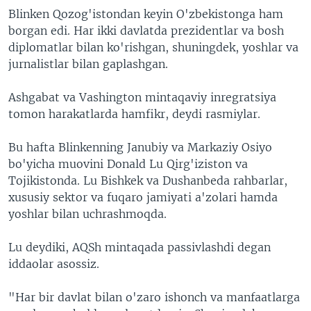
Blinken Qozog'istondan keyin O'zbekistonga ham
borgan edi. Har ikki davlatda prezidentlar va bosh
diplomatlar bilan ko'rishgan, shuningdek, yoshlar va
jurnalistlar bilan gaplashgan.
Ashgabat va Vashington mintaqaviy inregratsiya
tomon harakatlarda hamfikr, deydi rasmiylar.
Bu hafta Blinkenning Janubiy va Markaziy Osiyo
bo'yicha muovini Donald Lu Qirg'iziston va
Tojikistonda. Lu Bishkek va Dushanbeda rahbarlar,
xususiy sektor va fuqaro jamiyati a'zolari hamda
yoshlar bilan uchrashmoqda.
Lu deydiki, AQSh mintaqada passivlashdi degan
iddaolar asossiz.
"Har bir davlat bilan o'zaro ishonch va manfaatlarga