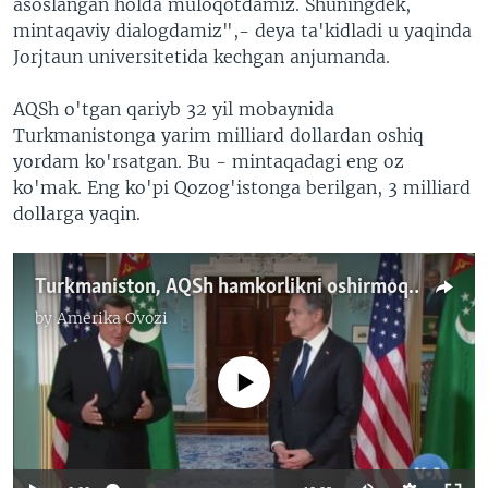
asoslangan holda muloqotdamiz. Shuningdek,
mintaqaviy dialogdamiz",- deya ta'kidladi u yaqinda
Jorjtaun universitetida kechgan anjumanda.
AQSh o'tgan qariyb 32 yil mobaynida
Turkmanistonga yarim milliard dollardan oshiq
yordam ko'rsatgan. Bu - mintaqadagi eng oz
ko'mak. Eng ko'pi Qozog'istonga berilgan, 3 milliard
dollarga yaqin.
Turkmaniston, AQSh hamkorlikni oshirmoqchi/Markaziy Osiyodagi diplomatiya
by
Amerika Ovozi
No media source currently available