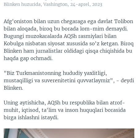
Blinken huzurida, Vashington, 24-aprel, 2023
Afg'oniston bilan uzun chegaraga ega davlat Tolibon
bilan aloqada, biroq bu borada lom-mim demaydi.
Bugungi muzokaralarda AQSh rasmiylari bilan
Kobulga nisbatan siyosat xususida so'z ketgan. Biroq
Blinken ham jurnalistlar oldidagi qisqa chiqishida bu
haqda gap ochmadi.
"Biz Turkmanistonning hududiy yaxlitligi,
mustaqilligi va suverenitetini quvvatlaymiz", - deydi
Blinken.
Uning aytishicha, AQSh bu respublika bilan atrof-
muhit, iqtisod, ta'lim va inson huquqlari borasida
birga ishlashni istaydi.