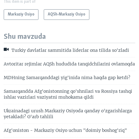
This item is part of
Markaziy Osiyo
AQSh-Markaziy Osiyo
Shu mavzuda
Turkiy davlatlar sammitida liderlar ona tilida so'zladi
Avtoritar rejimlar AQSh hududida tanqidchilarini ovlamoqda
MDHning Samarqanddagi yig'inida nima haqda gap ketdi?
Samarqandda Afg'onistonning qo'shnilari va Rossiya tashqi
ishlar vazirlari vaziyatni muhokama qildi
Ukrainadagi urush Markaziy Osiyoda qanday o‘zgarishlarga
yetakladi? G‘arb tahlili
Afg'oniston - Markaziy Osiyo uchun "doimiy boshog'riq"