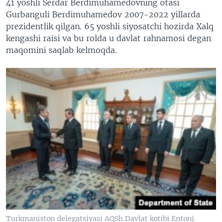
41 yoshli Serdar Berdimuhamedovning otasi
Gurbanguli Berdimuhamedov 2007-2022 yillarda
prezidentlik qilgan. 65 yoshli siyosatchi hozirda Xalq
kengashi raisi va bu rolda u davlat rahnamosi degan
maqomini saqlab kelmoqda.
Turkmaniston delegatsiyasi AQSh Davlat kotibi Entoni