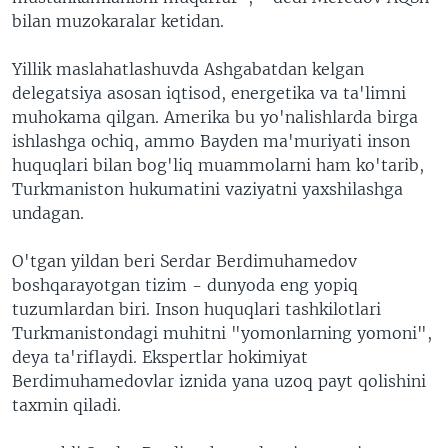
bilan muzokaralar ketidan.
Yillik maslahatlashuvda Ashgabatdan kelgan
delegatsiya asosan iqtisod, energetika va ta'limni
muhokama qilgan. Amerika bu yo'nalishlarda birga
ishlashga ochiq, ammo Bayden ma'muriyati inson
huquqlari bilan bog'liq muammolarni ham ko'tarib,
Turkmaniston hukumatini vaziyatni yaxshilashga
undagan.
O'tgan yildan beri Serdar Berdimuhamedov
boshqarayotgan tizim - dunyoda eng yopiq
tuzumlardan biri. Inson huquqlari tashkilotlari
Turkmanistondagi muhitni "yomonlarning yomoni",
deya ta'riflaydi. Ekspertlar hokimiyat
Berdimuhamedovlar iznida yana uzoq payt qolishini
taxmin qiladi.