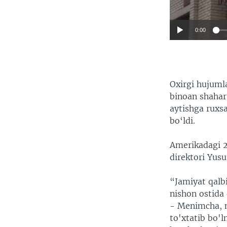
0:00
Oxirgi hujuml
binoan shahar
aytishga ruxs
bo‘ldi.
Amerikadagi 2
direktori Yus
“Jamiyat qalbi
nishon ostida 
- Menimcha, na
to'xtatib bo'l