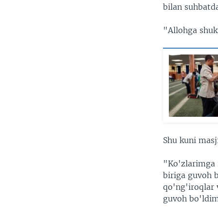
bilan suhbatd
"Allohga shuk
Shu kuni masj
"Ko'zlarimga 
biriga guvoh 
qo'ng'iroqlar
guvoh bo'ldim