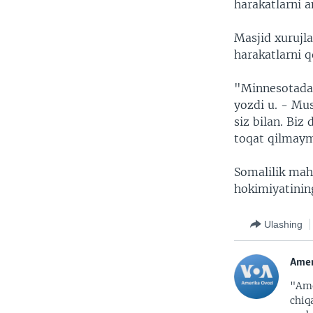
harakatlarni 
Masjid xurujl
harakatlarni q
"Minnesotada 
yozdi u. - Mu
siz bilan. Biz
toqat qilmaym
Somalilik mah
hokimiyatining
Ulashing
Amer
"Ame
chiq