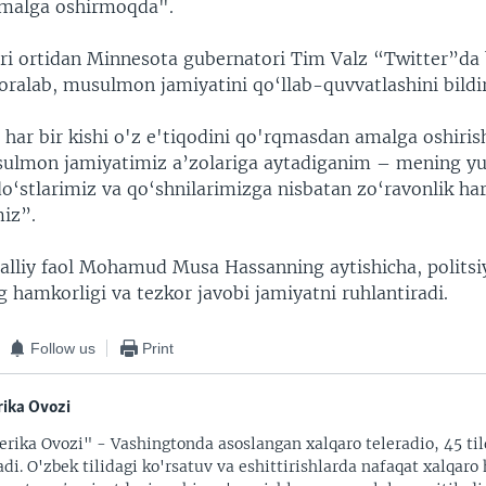
amalga oshirmoqda".
ari ortidan Minnesota gubernatori Tim Valz “Twitter”da 
oralab, musulmon jamiyatini qo‘llab-quvvatlashini bildir
har bir kishi o'z e'tiqodini qo'rqmasdan amalga oshirish
sulmon jamiyatimiz a’zolariga aytadiganim – mening y
 do‘stlarimiz va qo‘shnilarimizga nisbatan zo‘ravonlik ha
iz”.
alliy faol Mohamud Musa Hassanning aytishicha, politsi
 hamkorligi va tezkor javobi jamiyatni ruhlantiradi.
Follow us
Print
ika Ovozi
rika Ovozi" - Vashingtonda asoslangan xalqaro teleradio, 45 til
adi. O'zbek tilidagi ko'rsatuv va eshittirishlarda nafaqat xalqaro 