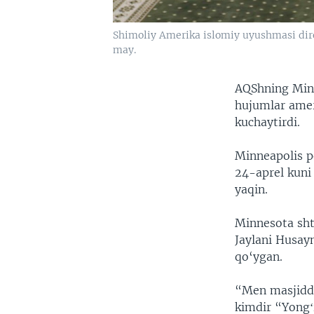
Shimoliy Amerika islomiy uyushmasi direk
may.
AQShning Minn
hujumlar amer
kuchaytirdi.
Minneapolis p
24-aprel kuni 
yaqin.
Minnesota sht
Jaylani Husay
qo‘ygan.
“Men masjidda
kimdir “Yongʻ