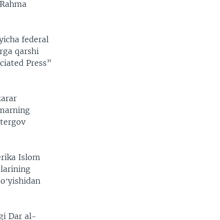
l-Rahma
yicha federal
rga qarshi
ociated Press”
zarar
Umarning
 tergov
rika Islom
larining
oʻyishidan
i Dar al-