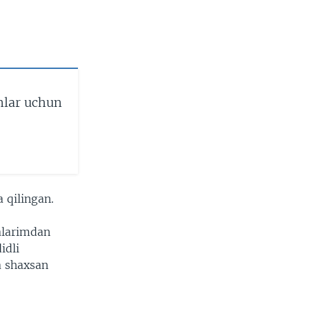
lar uchun
 qilingan.
alarimdan
idli
a shaxsan