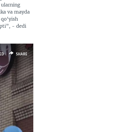
 ularning
rika va mayda
 qo‘yish
ti”, - dedi
ED
SHARE