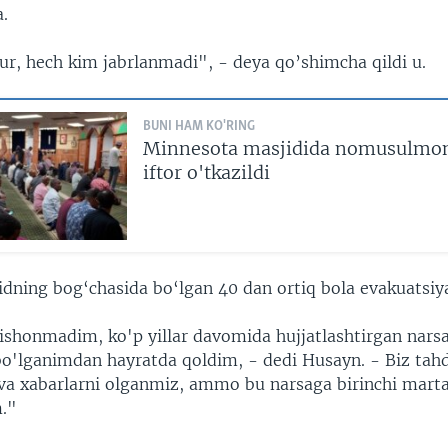
a.
ur, hech kim jabrlanmadi", - deya qo’shimcha qildi u.
BUNI HAM KO'RING
Minnesota masjidida nomusulmon
iftor o'tkazildi
idning bog‘chasida bo‘lgan 40 dan ortiq bola evakuatsiya
ishonmadim, ko'p yillar davomida hujjatlashtirgan nars
bo'lganimdan hayratda qoldim, - dedi Husayn. - Biz tahd
 va xabarlarni olganmiz, ammo bu narsaga birinchi mart
."