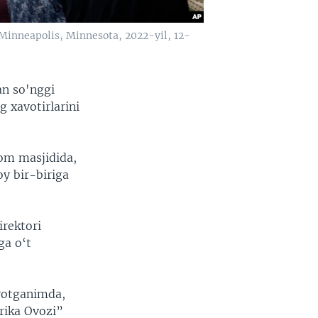
 Minneapolis, Minnesota, 2022-yil, 12-
an so'nggi
 xavotirlarini
lom masjidida,
oy bir-biriga
irektori
ga o‘t
yotganimda,
rika Ovozi”