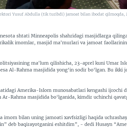
tori Yusuf Abdulla (tik turibdi) jamoat bilan ibodat qilmoqda,
esota shtati Minneapolis shahridagi masjidlarga qiling
ikalik imomlar, masjid ma'murlari va jamoat faollarining
olitsiyasining ma'lum qilishicha, 23-aprel kuni Umar Is
esa Al-Rahma masjidida yong‘in sodir bo‘lgan. Bu ikki j
atidagi Amerika-Islom munosabatlari kengashi ijrochi d
n Ar-Rahma masjidida bo‘lganida, kimdir uchinchi qavat
 imom bilan uning jamoati xavfsizligi haqida uchrasha
in” deb baqirayotganini eshitdim”, - dedi Husayn “Ame