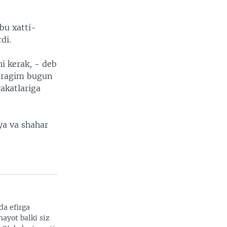
bu xatti-
di.
i kerak, - deb
uragim bugun
rakatlariga
ya va shahar
da efirga
hayot balki siz