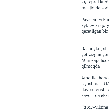
29-aprel kuni
masjidida sodi
Payshanba kuni
ayblovlar qo'y
qaratilgan bir
.
Rasmiylar, sh
yetkazgan yon
Minneapolisda
qilmoqda.
Amerika boʻyl
Uyushmasi (IA
davom etishi 
xavotirda ekan
“2017-yilning