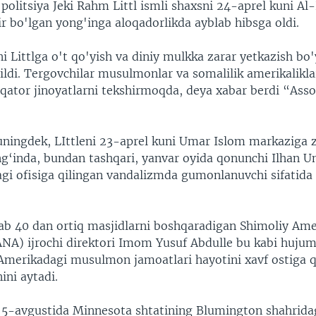
 politsiya Jeki Rahm Littl ismli shaxsni 24-aprel kuni A
r bo'lgan yong'inga aloqadorlikda ayblab hibsga oldi.
 Littlga o't qo'yish va diniy mulkka zarar yetkazish bo'
ildi. Tergovchilar musulmonlar va somalilik amerikalikla
 qator jinoyatlarni tekshirmoqda, deya xabar berdi “Ass
uningdek, LIttleni 23-aprel kuni Umar Islom markaziga 
g‘inda, bundan tashqari, yanvar oyida qonunchi Ilhan 
gi ofisiga qilingan vandalizmda gumonlanuvchi sifatida
ab 40 dan ortiq masjidlarni boshqaradigan Shimoliy Ame
NA) ijrochi direktori Imom Yusuf Abdulle bu kabi hujum
Amerikadagi musulmon jamoatlari hayotini xavf ostiga q
ini aytadi.
 5-avgustida Minnesota shtatining Blumington shahridag