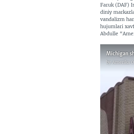
Faruk (DAF) I
diniy markazl
vandalizm har
hujumlari xav
Abdulle “Amer
Michigan sht
by
Amerika O