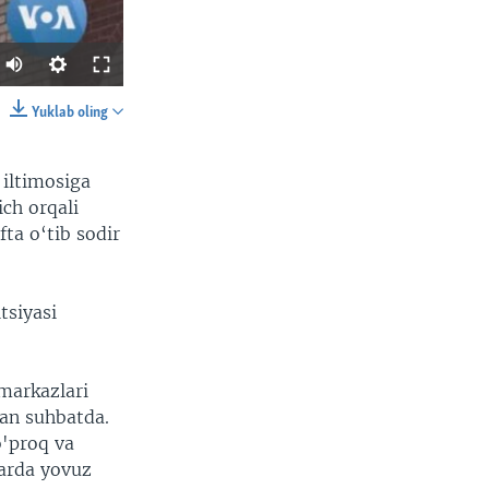
Yuklab oling
SHARE
iltimosiga
ch orqali
ta o‘tib sodir
tsiyasi
width
px
 markazlari
lan suhbatda.
o'proq va
larda yovuz