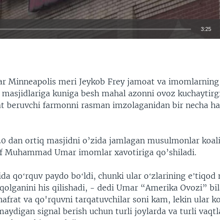
3:25
EMBED
ar Minneapolis meri Jeykob Frey jamoat va imomlarning 
 masjidlariga kuniga besh mahal azonni ovoz kuchaytirgi
at beruvchi farmonni rasman imzolaganidan bir necha haf
0 dan ortiq masjidni o’zida jamlagan musulmonlar koali
uf Muhammad Umar imomlar xavotiriga qo’shiladi.
da qoʻrquv paydo boʻldi, chunki ular oʻzlarining eʼtiqod
qolganini his qilishadi, - dedi Umar “Amerika Ovozi” bi
frat va qo'rquvni tarqatuvchilar soni kam, lekin ular k
maydigan signal berish uchun turli joylarda va turli vaqt