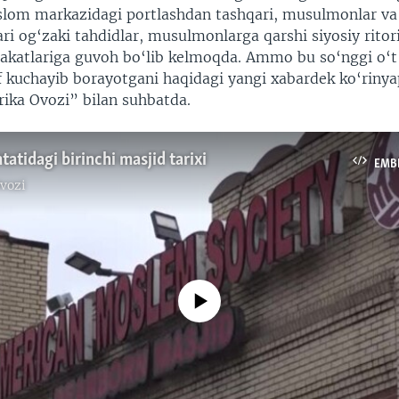
slom markazidagi portlashdan tashqari, musulmonlar va
ari og‘zaki tahdidlar, musulmonlarga qarshi siyosiy rito
akatlariga guvoh bo‘lib kelmoqda. Ammo bu so‘nggi o‘t
f kuchayib borayotgani haqidagi yangi xabardek ko‘rinyap
ika Ovozi” bilan suhbatda.
atidagi birinchi masjid tarixi
EMB
vozi
No media source currently available