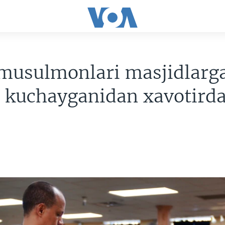
musulmonlari masjidlarg
 kuchayganidan xavotird