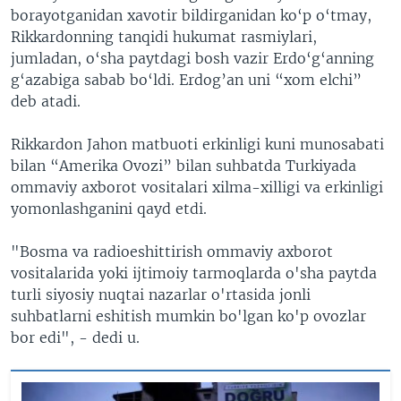
borayotganidan xavotir bildirganidan ko‘p o‘tmay,
Rikkardonning tanqidi hukumat rasmiylari,
jumladan, o‘sha paytdagi bosh vazir Erdo‘g‘anning
g‘azabiga sabab bo‘ldi. Erdog’an uni “xom elchi”
deb atadi.
Rikkardon Jahon matbuoti erkinligi kuni munosabati
bilan “Amerika Ovozi” bilan suhbatda Turkiyada
ommaviy axborot vositalari xilma-xilligi va erkinligi
yomonlashganini qayd etdi.
"Bosma va radioeshittirish ommaviy axborot
vositalarida yoki ijtimoiy tarmoqlarda o'sha paytda
turli siyosiy nuqtai nazarlar o'rtasida jonli
suhbatlarni eshitish mumkin bo'lgan ko'p ovozlar
bor edi", - dedi u.