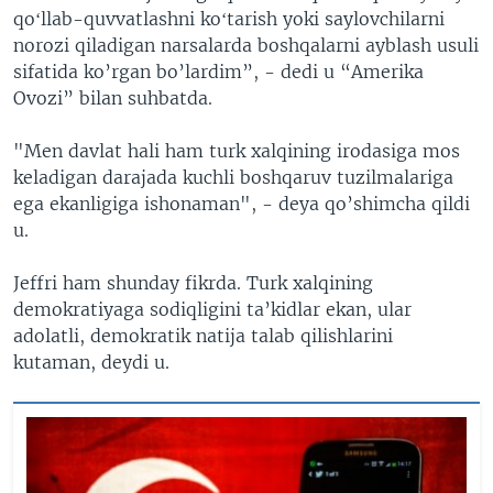
qoʻllab-quvvatlashni koʻtarish yoki saylovchilarni
norozi qiladigan narsalarda boshqalarni ayblash usuli
sifatida ko’rgan bo’lardim”, - dedi u “Amerika
Ovozi” bilan suhbatda.
"Men davlat hali ham turk xalqining irodasiga mos
keladigan darajada kuchli boshqaruv tuzilmalariga
ega ekanligiga ishonaman", - deya qo’shimcha qildi
u.
Jeffri ham shunday fikrda. Turk xalqining
demokratiyaga sodiqligini ta’kidlar ekan, ular
adolatli, demokratik natija talab qilishlarini
kutaman, deydi u.