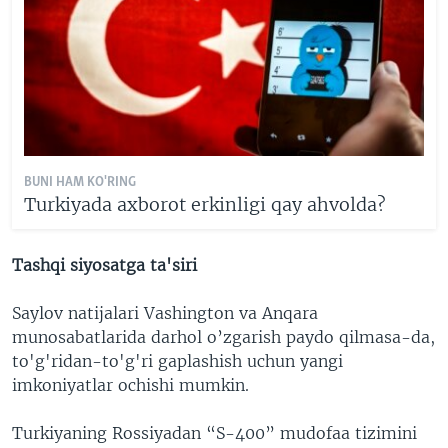
BUNI HAM KO'RING
Turkiyada axborot erkinligi qay ahvolda?
Tashqi siyosatga ta'siri
Saylov natijalari Vashington va Anqara
munosabatlarida darhol o’zgarish paydo qilmasa-da,
to'g'ridan-to'g'ri gaplashish uchun yangi
imkoniyatlar ochishi mumkin.
Turkiyaning Rossiyadan “S-400” mudofaa tizimini