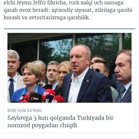
elchi Jeyms Jeffri fikricha, turk xalqi uch narsaga
qarab ovoz beradi: iqtisodiy siyosat, zilzilaga qarshi
kurash va avtoritarizmga qarshilik.
BUNI HAM KO'RING
Saylovga 3 kun qolganda Turkiyada bir
nomzod poygadan chiqdi