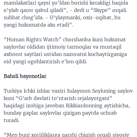
mamlakatlari qaysi yo'ldan borishi kerakligi haqida
o'ylab qaror qabul qiladi", - dedi u “Skype” orqali
suhbat chog'ida. - O'ylaymanki, oxir-oqibat, bu
yangi hukumatda aks etadi".
“Human Rights Watch” chorshanba kuni hukumat
saylovlar oldidan ijtimoiy tarmoqlar va mustaqil
axborot saytlari ustidan nazoratni kuchaytirganiga
oid yangi ogohlantirish e’lon qildi.
Bahsli bayonotlar
Turkiya Ichki ishlar vaziri Sulaymon Soyluning saylov
kuni “G‘arb davlati to‘ntarish rejalayotgani”
haqidagi izohiga javoban Rikkiardonning aytishicha,
bunday gaplar saylovlar qizigan paytda uchrab
turadi.
“Men buni xorijliklarga qarshi chiqish orqali siyosiy