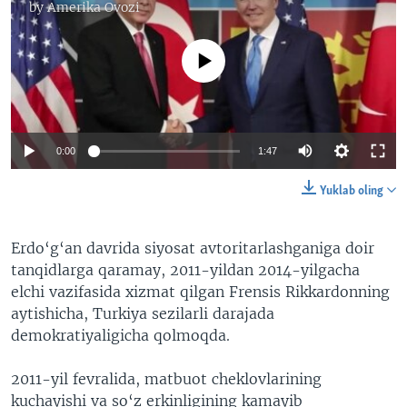
by
Amerika Ovozi
No media source currently available
0:00
1:47
Yuklab oling
Erdo‘g‘an davrida siyosat avtoritarlashganiga doir
tanqidlarga qaramay, 2011-yildan 2014-yilgacha
elchi vazifasida xizmat qilgan Frensis Rikkardonning
aytishicha, Turkiya sezilarli darajada
demokratiyaligicha qolmoqda.
2011-yil fevralida, matbuot cheklovlarining
kuchayishi va so‘z erkinligining kamayib