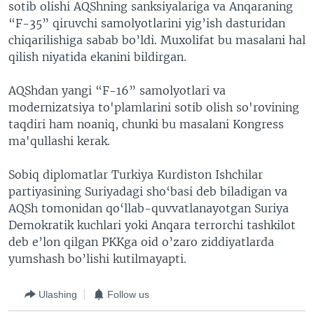
sotib olishi AQShning sanksiyalariga va Anqaraning
“F-35” qiruvchi samolyotlarini yig’ish dasturidan
chiqarilishiga sabab bo’ldi. Muxolifat bu masalani hal
qilish niyatida ekanini bildirgan.
AQShdan yangi “F-16” samolyotlari va
modernizatsiya to'plamlarini sotib olish so'rovining
taqdiri ham noaniq, chunki bu masalani Kongress
ma'qullashi kerak.
Sobiq diplomatlar Turkiya Kurdiston Ishchilar
partiyasining Suriyadagi sho‘basi deb biladigan va
AQSh tomonidan qo‘llab-quvvatlanayotgan Suriya
Demokratik kuchlari yoki Anqara terrorchi tashkilot
deb e’lon qilgan PKKga oid o’zaro ziddiyatlarda
yumshash bo’lishi kutilmayapti.
Ulashing
Follow us