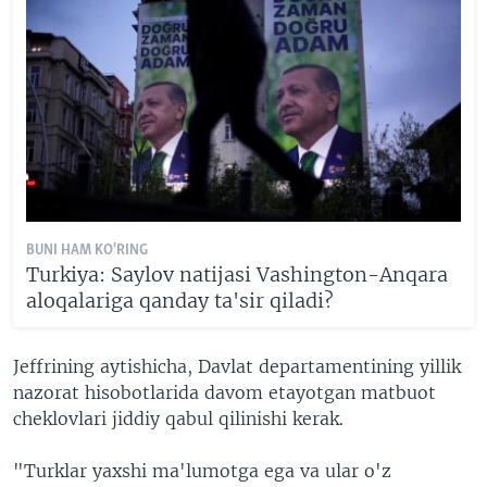
BUNI HAM KO'RING
Turkiya: Saylov natijasi Vashington-Anqara
aloqalariga qanday ta'sir qiladi?
Jeffrining aytishicha, Davlat departamentining yillik
nazorat hisobotlarida davom etayotgan matbuot
cheklovlari jiddiy qabul qilinishi kerak.
"Turklar yaxshi ma'lumotga ega va ular o'z