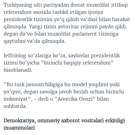
Turkiyaning olti partiyadan iborat muxolifat ittifoqi
referendum asosida tashkil etilgan ijroiya
prezidentlik tizimini yo'q qilish va'dasi bilan harakat
qilmoqda. Yangi tizim avtoritar rejimni paydo qildi,
degan da’vo bilan muxolifat parlament tizimiga
qaytishni va'da qilmoqda.
Jeffrining so'zlariga ko'ra, saylovlar prezidentlik
tizimi bo'yicha "birinchi haqiqiy referendum"
hisoblanadi.
"Bu turk jamoatchiligiga bu model yoqdimi yoki
yo'qmi, degan savolga javob berish uchun birinchi
imkoniyat", - dedi u "Amerika Ovozi" bilan
suhbatda.
Demokratiya, ommaviy axborot vositalari erkinligi
muammolari