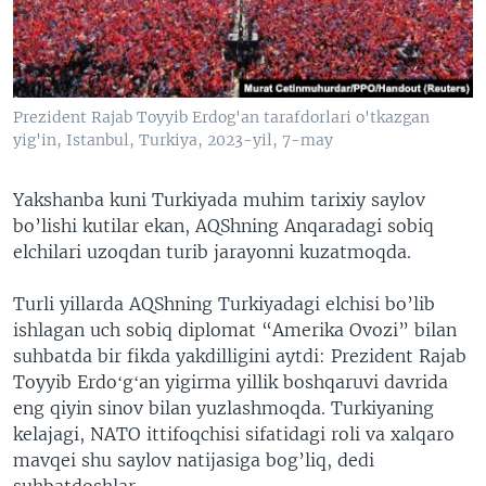
VIDEO
ODNOKLASSNIKI
XABARLAR SURATLARDA
TELEGRAM
TWITTER
Prezident Rajab Toyyib Erdog'an tarafdorlari o'tkazgan
SOUNDCLOUD
VOA
yig'in, Istanbul, Turkiya, 2023-yil, 7-may
Yakshanba kuni Turkiyada muhim tarixiy saylov
bo’lishi kutilar ekan, AQShning Anqaradagi sobiq
elchilari uzoqdan turib jarayonni kuzatmoqda.
Turli yillarda AQShning Turkiyadagi elchisi bo’lib
ishlagan uch sobiq diplomat “Amerika Ovozi” bilan
suhbatda bir fikda yakdilligini aytdi: Prezident Rajab
Toyyib Erdoʻgʻan yigirma yillik boshqaruvi davrida
eng qiyin sinov bilan yuzlashmoqda. Turkiyaning
kelajagi, NATO ittifoqchisi sifatidagi roli va xalqaro
mavqei shu saylov natijasiga bog’liq, dedi
suhbatdoshlar.