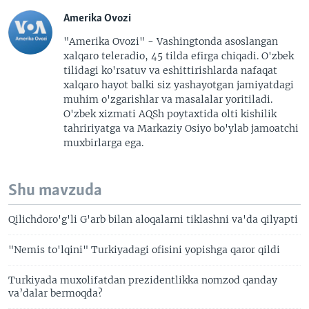
Amerika Ovozi
"Amerika Ovozi" - Vashingtonda asoslangan
xalqaro teleradio, 45 tilda efirga chiqadi. O'zbek
tilidagi ko'rsatuv va eshittirishlarda nafaqat
xalqaro hayot balki siz yashayotgan jamiyatdagi
muhim o'zgarishlar va masalalar yoritiladi.
O'zbek xizmati AQSh poytaxtida olti kishilik
tahririyatga va Markaziy Osiyo bo'ylab jamoatchi
muxbirlarga ega.
Shu mavzuda
Qilichdoro'g'li G'arb bilan aloqalarni tiklashni va'da qilyapti
"Nemis to'lqini" Turkiyadagi ofisini yopishga qaror qildi
Turkiyada muxolifatdan prezidentlikka nomzod qanday
va’dalar bermoqda?