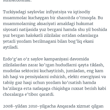
Turkiyadagi saylovlar inflyatsiya va iqtisodiy
muammolar kuchaygan bir sharoitda o'tmoqda. Bu
muammolarning aksariyati amaldagi hukumat
siyosati natijasida yuz bergani hamda shu yil boshida
yuz bergan halokatli zilzilalar ortidan odamlarga
yetarli yordam berilmagani bilan bog’liq ekani
aytiladi.
Erdo‘g‘an o‘z saylov kampaniyasi davomida
zilzilalardan zarar ko’rgan hududlarni qayta tiklash,
mudofaa sektorini kuchaytirish, jumladan, eng kam
ish haqi va pensiyalarni oshirish, elektr energiyasi va
tabiiy gaz haqi uchun yordam ko‘rsatish hamda
ba’zilarga erta nafaqaga chiqishga ruxsat berish kabi
choralarga e’tibor qaratdi.
2008-yildan 2010-yilgacha Anqarada xizmat qilgan