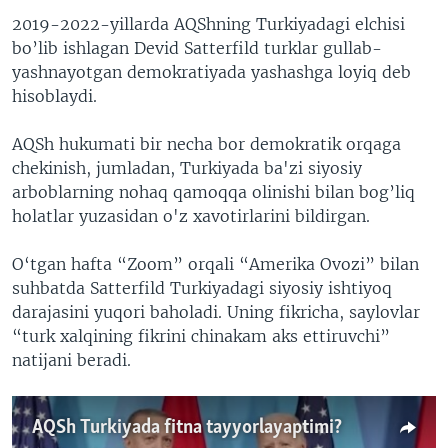
2019-2022-yillarda AQShning Turkiyadagi elchisi
bo’lib ishlagan Devid Satterfild turklar gullab-
yashnayotgan demokratiyada yashashga loyiq deb
hisoblaydi.
AQSh hukumati bir necha bor demokratik orqaga
chekinish, jumladan, Turkiyada ba'zi siyosiy
arboblarning nohaq qamoqqa olinishi bilan bog’liq
holatlar yuzasidan o'z xavotirlarini bildirgan.
O‘tgan hafta “Zoom” orqali “Amerika Ovozi” bilan
suhbatda Satterfild Turkiyadagi siyosiy ishtiyoq
darajasini yuqori baholadi. Uning fikricha, saylovlar
“turk xalqining fikrini chinakam aks ettiruvchi”
natijani beradi.
AQSh Turkiyada fitna tayyorlayaptimi?