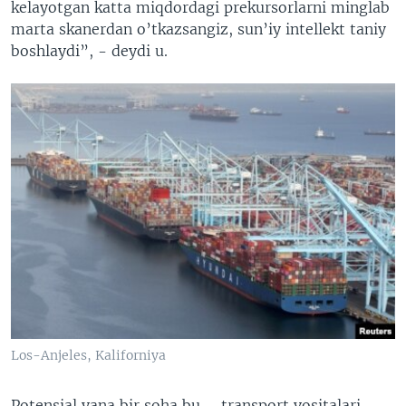
kelayotgan katta miqdordagi prekursorlarni minglab
marta skanerdan o’tkazsangiz, sun’iy intellekt taniy
boshlaydi”, - deydi u.
Los-Anjeles, Kaliforniya
Potensial yana bir soha bu – transport vositalari