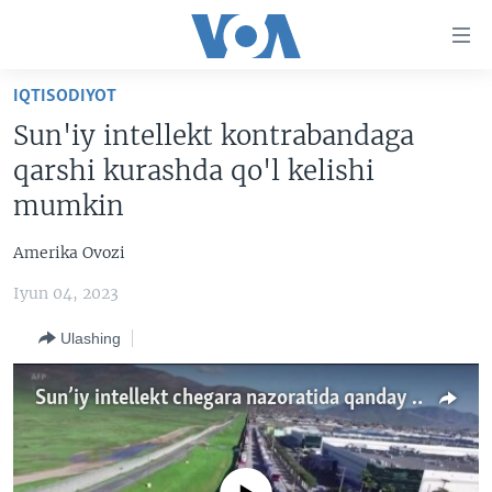
Bosh
sahifaga
boring
Boshiga
IQTISODIYOT
qayting
BOSH SAHIFA
Sun'iy intellekt kontrabandaga
Qidiruvga
AMERIKA
qarshi kurashda qo'l kelishi
o'ting
MARKAZIY OSIYO
mumkin
XALQARO
Amerika Ovozi
VATANDOSHLAR
Iyun 04, 2023
MULTIMEDIA
Ulashing
IJTIMOIY TARMOQLAR
AMERIKA MANZARALARI
INGLIZ TILI DARSLARI
XALQARO HAYOT
FACEBOOK
Sun’iy intellekt chegara nazoratida qanday yordam beradi?
EDITORIAL
VASHINGTON CHOYXONASI
YOUTUBE
MOBIL-SALOM!
INSTAGRAM
Learning English