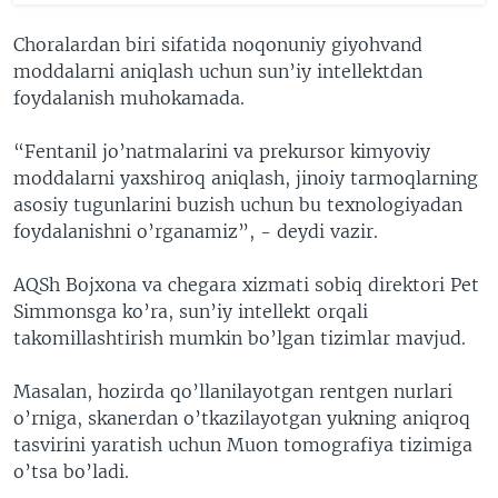
Choralardan biri sifatida noqonuniy giyohvand
moddalarni aniqlash uchun sun’iy intellektdan
foydalanish muhokamada.
“Fentanil jo’natmalarini va prekursor kimyoviy
moddalarni yaxshiroq aniqlash, jinoiy tarmoqlarning
asosiy tugunlarini buzish uchun bu texnologiyadan
foydalanishni o’rganamiz”, - deydi vazir.
AQSh Bojxona va chegara xizmati sobiq direktori Pet
Simmonsga ko’ra, sun’iy intellekt orqali
takomillashtirish mumkin bo’lgan tizimlar mavjud.
Masalan, hozirda qo’llanilayotgan rentgen nurlari
o’rniga, skanerdan o’tkazilayotgan yukning aniqroq
tasvirini yaratish uchun Muon tomografiya tizimiga
o’tsa bo’ladi.