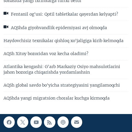
sohasida yangi ixtirolarga turtki berdi
Fentanil og'usi: Qotil tabletkalar qayerdan kelyapti?
AQShda giyohvandlik epidemiyasi avj olmoqda
Haydovchisiz texnikalar qishloq xo'jaligiga kirib kelmoqda
AQSh Xitoy bozoridan voz kecha oladimi?
Atlantika kengashi: G'arb Markaziy Osiyo mahsulotlarini
jahon bozoriga chiqarishda yordamlashsin
AQSh global savdo bo'yicha strategiyasini yangilamoqchi
AQShda yangi migratsion choralar kuchga kirmoqda