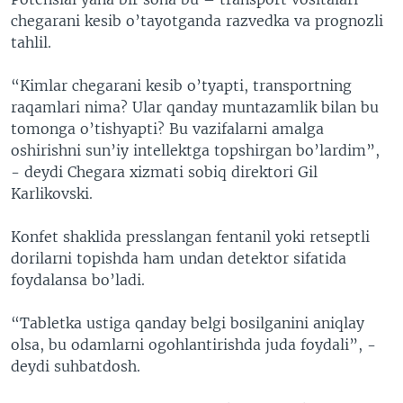
chegarani kesib o’tayotganda razvedka va prognozli
tahlil.
“Kimlar chegarani kesib o’tyapti, transportning
raqamlari nima? Ular qanday muntazamlik bilan bu
tomonga o’tishyapti? Bu vazifalarni amalga
oshirishni sun’iy intellektga topshirgan bo’lardim”,
- deydi Chegara xizmati sobiq direktori Gil
Karlikovski.
Konfet shaklida presslangan fentanil yoki retseptli
dorilarni topishda ham undan detektor sifatida
foydalansa bo’ladi.
“Tabletka ustiga qanday belgi bosilganini aniqlay
olsa, bu odamlarni ogohlantirishda juda foydali”, -
deydi suhbatdosh.