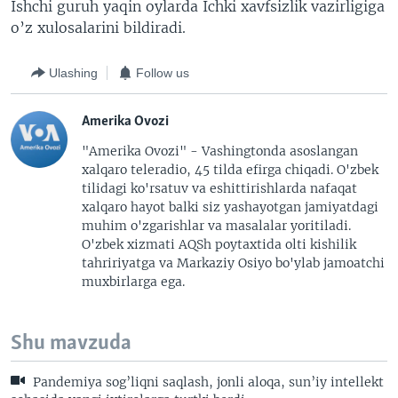
Ishchi guruh yaqin oylarda Ichki xavfsizlik vazirligiga
o’z xulosalarini bildiradi.
Ulashing
Follow us
Amerika Ovozi
"Amerika Ovozi" - Vashingtonda asoslangan
xalqaro teleradio, 45 tilda efirga chiqadi. O'zbek
tilidagi ko'rsatuv va eshittirishlarda nafaqat
xalqaro hayot balki siz yashayotgan jamiyatdagi
muhim o'zgarishlar va masalalar yoritiladi.
O'zbek xizmati AQSh poytaxtida olti kishilik
tahririyatga va Markaziy Osiyo bo'ylab jamoatchi
muxbirlarga ega.
Shu mavzuda
Pandemiya sog’liqni saqlash, jonli aloqa, sun’iy intellekt