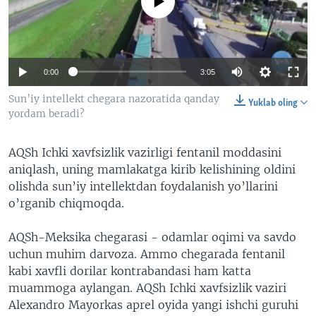
No media source currently available
VIDEO
ODNOKLASSNIKI
XABARLAR SURATLARDA
TELEGRAM
TWITTER
0:00
3:05
SOUNDCLOUD
VOA
Sun’iy intellekt chegara nazoratida qanday
Yuklab oling
yordam beradi?
AQSh Ichki xavfsizlik vazirligi fentanil moddasini
aniqlash, uning mamlakatga kirib kelishining oldini
olishda sun’iy intellektdan foydalanish yo’llarini
o’rganib chiqmoqda.
AQSh-Meksika chegarasi - odamlar oqimi va savdo
uchun muhim darvoza. Ammo chegarada fentanil
kabi xavfli dorilar kontrabandasi ham katta
muammoga aylangan. AQSh Ichki xavfsizlik vaziri
Alexandro Mayorkas aprel oyida yangi ishchi guruhi