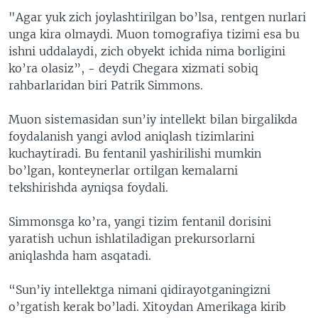
"Agar yuk zich joylashtirilgan bo’lsa, rentgen nurlari
unga kira olmaydi. Muon tomografiya tizimi esa bu
ishni uddalaydi, zich obyekt ichida nima borligini
ko’ra olasiz”, - deydi Chegara xizmati sobiq
rahbarlaridan biri Patrik Simmons.
Muon sistemasidan sun’iy intellekt bilan birgalikda
foydalanish yangi avlod aniqlash tizimlarini
kuchaytiradi. Bu fentanil yashirilishi mumkin
bo’lgan, konteynerlar ortilgan kemalarni
tekshirishda ayniqsa foydali.
Simmonsga ko’ra, yangi tizim fentanil dorisini
yaratish uchun ishlatiladigan prekursorlarni
aniqlashda ham asqatadi.
“Sun’iy intellektga nimani qidirayotganingizni
o’rgatish kerak bo’ladi. Xitoydan Amerikaga kirib