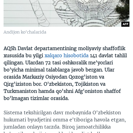
VIDEO
ODNOKLASSNIKI
XABARLAR SURATLARDA
TELEGRAM
TWITTER
Andijon ko'chalarida
SOUNDCLOUD
VOA
AQSh Davlat departamentining moliyaviy shaffoflik
xususida bu yilgi
xalqaro hisobotida
141 davlat tahlil
qilingan. Ulardan 72 tasi oshkoralik me'yorlari
bo'yicha minimal talablarga javob bergan. Ular
orasida Markaziy Osiyodan Qozog'iston va
Qirg'iziston bor. O'zbekiston, Tojikiston va
Turkmaniston hamda qo'shni Afg'oniston shaffof
bo'lmagan tizimlar orasida.
Sistema tekshirilgan davr mobaynida O'zbekiston
hukumati byudjetini omma e'tiboriga havola etgan,
jumladan onlayn tarzda. Biroq jamoatchilikka