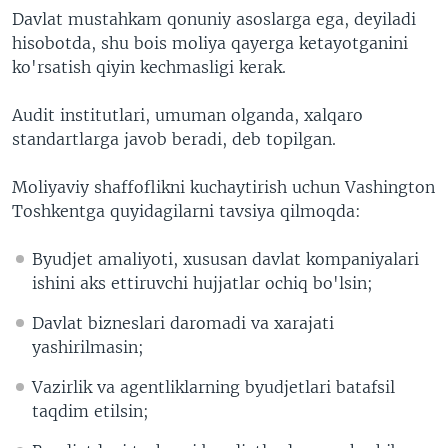
Davlat mustahkam qonuniy asoslarga ega, deyiladi
hisobotda, shu bois moliya qayerga ketayotganini
ko'rsatish qiyin kechmasligi kerak.
Audit institutlari, umuman olganda, xalqaro
standartlarga javob beradi, deb topilgan.
Moliyaviy shaffoflikni kuchaytirish uchun Vashington
Toshkentga quyidagilarni tavsiya qilmoqda:
Byudjet amaliyoti, xususan davlat kompaniyalari
ishini aks ettiruvchi hujjatlar ochiq bo'lsin;
Davlat bizneslari daromadi va xarajati
yashirilmasin;
Vazirlik va agentliklarning byudjetlari batafsil
taqdim etilsin;