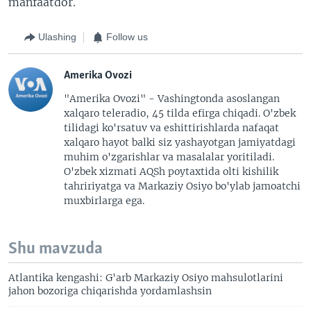
manfaatdor.
Ulashing
Follow us
Amerika Ovozi
"Amerika Ovozi" - Vashingtonda asoslangan
xalqaro teleradio, 45 tilda efirga chiqadi. O'zbek
tilidagi ko'rsatuv va eshittirishlarda nafaqat
xalqaro hayot balki siz yashayotgan jamiyatdagi
muhim o'zgarishlar va masalalar yoritiladi.
O'zbek xizmati AQSh poytaxtida olti kishilik
tahririyatga va Markaziy Osiyo bo'ylab jamoatchi
muxbirlarga ega.
Shu mavzuda
Atlantika kengashi: G'arb Markaziy Osiyo mahsulotlarini
jahon bozoriga chiqarishda yordamlashsin