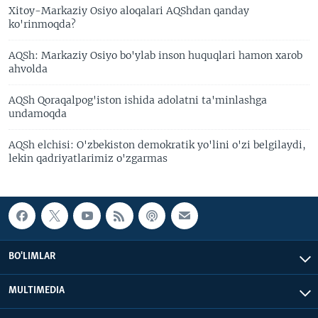
Xitoy-Markaziy Osiyo aloqalari AQShdan qanday
ko'rinmoqda?
AQSh: Markaziy Osiyo bo'ylab inson huquqlari hamon xarob
ahvolda
AQSh Qoraqalpog'iston ishida adolatni ta'minlashga
undamoqda
AQSh elchisi: O'zbekiston demokratik yo'lini o'zi belgilaydi,
lekin qadriyatlarimiz o'zgarmas
BO'LIMLAR
MULTIMEDIA