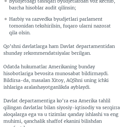
Byudjetdagi tashqari byudjetlardan voz kechib,
barcha hisoblar audit qilinsin;
Harbiy va razvedka byudjetlari parlament
tomonidan tekshirilsin, fuqaro ularni nazorat
qila olsin.
Qo'shni davlatlarga ham Davlat departamentidan
shunday rekommendatsiyalar berilgan.
Odatda hukumatlar Amerikaning bunday
hisobotlariga bevosita munosabat bildirmaydi.
Bildirsa-da, masalan Xitoy, AQShni uning ichki
ishlariga aralashayotganlikda ayblaydi.
Davlat departamentiga ko'ra esa Amerika tahlil
qilingan davlatlar bilan siyosiy-iqtisodiy va serqirra
aloqalarga ega va u tizimlar qanday ishlashi va eng
muhimi, qanchalik shaffof ekanini bilishdan