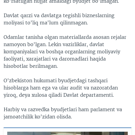
ko'rsatilgan hujjat amaldagi byudjet bo'lmagan.
Davlat qarzi va davlatga tegishli bizneslarning
moliyasi to'liq ma'lum qilinmagan.
Odamlar tanisha olgan materiallarda asosan rejalar
namoyon bo'lgan. Lekin vazirliklar, davlat
kompaniyalari va boshqa organlarning moliyaviy
faoliyati, xarajatlari va daromadlari haqida
hisobotlar berilmagan.
O'zbekiston hukumati byudjetdagi tashqari
hisoblarga ham ega va ular audit va nazoratdan
yiroq, deya xulosa qiladi Davlat departamenti.
Harbiy va razvedka byudjetlari ham parlament va
jamoatchilik ko'zidan olisda.