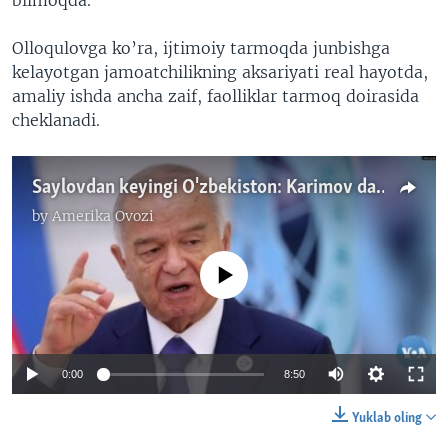
Olloqulovga ko’ra, ijtimoiy tarmoqda junbishga
kelayotgan jamoatchilikning aksariyati real hayotda,
amaliy ishda ancha zaif, faolliklar tarmoq doirasida
cheklanadi.
Saylovdan keyingi O'zbekiston: Karimov davri qaytyaptimi?
by
Amerika Ovozi
No media source currently available
0:00
8:50
Yuklab oling