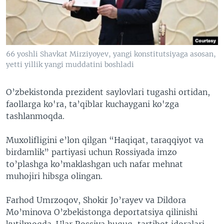
VIDEO
ODNOKLASSNIKI
XABARLAR SURATLARDA
TELEGRAM
TWITTER
66 yoshli Shavkat Mirziyoyev, yangi konstitutsiyaga asosan,
SOUNDCLOUD
VOA
yetti yillik yangi muddatini boshladi
O’zbekistonda prezident saylovlari tugashi ortidan,
faollarga ko'ra, ta’qiblar kuchaygani ko'zga
tashlanmoqda.
Muxolifligini e’lon qilgan “Haqiqat, taraqqiyot va
birdamlik” partiyasi uchun Rossiyada imzo
to’plashga ko’maklashgan uch nafar mehnat
muhojiri hibsga olingan.
Farhod Umrzoqov, Shokir Jo’rayev va Dildora
Mo’minova O’zbekistonga deportatsiya qilinishi
kutilmoqda. Ular Rossiya huquq-tartibot idoralari