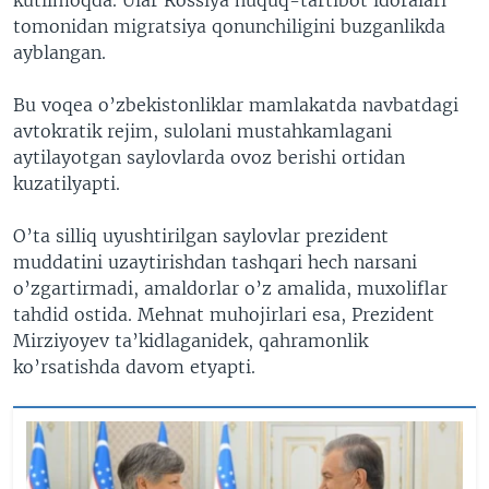
tomonidan migratsiya qonunchiligini buzganlikda
ayblangan.
Bu voqea o’zbekistonliklar mamlakatda navbatdagi
avtokratik rejim, sulolani mustahkamlagani
aytilayotgan saylovlarda ovoz berishi ortidan
kuzatilyapti.
O’ta silliq uyushtirilgan saylovlar prezident
muddatini uzaytirishdan tashqari hech narsani
o’zgartirmadi, amaldorlar o’z amalida, muxoliflar
tahdid ostida. Mehnat muhojirlari esa, Prezident
Mirziyoyev ta’kidlaganidek, qahramonlik
ko’rsatishda davom etyapti.