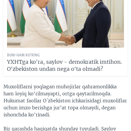
BUNI HAM KO'RING
YXHTga ko'ra, saylov - demokratik imtihon.
O'zbekiston undan nega o'ta olmadi?
Muxoliflarni yoqlagan muhojirlar qahramonlikka
ham loyiq ko‘rilmayapti, ortga qaytarilmoqda.
Hukumat faollar O´zbekiston ichkarisidagi muxoliflar
uchun imzo berishga jur’at topa olmaydi, degan
ishonchda ko’rinadi.
Bir qarashda haqiqatda shunday tuyuladi. Saylov