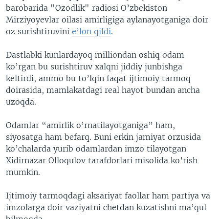
barobarida "Ozodlik" radiosi O’zbekiston
Mirziyoyevlar oilasi amirligiga aylanayotganiga doir
oz surishtiruvini
e’lon qildi
.
Dastlabki kunlardayoq milliondan oshiq odam
ko’rgan bu surishtiruv xalqni jiddiy junbishga
keltirdi, ammo bu to’lqin faqat ijtimoiy tarmoq
doirasida, mamlakatdagi real hayot bundan ancha
uzoqda.
Odamlar “amirlik o’rnatilayotganiga” ham,
siyosatga ham befarq. Buni erkin jamiyat orzusida
ko’chalarda yurib odamlardan imzo tilayotgan
Xidirnazar Olloqulov tarafdorlari misolida ko’rish
mumkin.
Ijtimoiy tarmoqdagi aksariyat faollar ham partiya va
imzolarga doir vaziyatni chetdan kuzatishni ma’qul
bilmoqda.