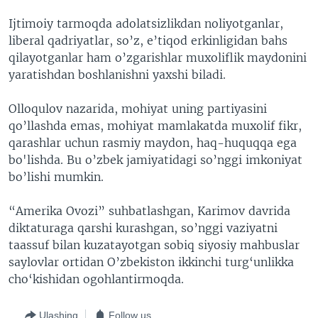
Ijtimoiy tarmoqda adolatsizlikdan noliyotganlar,
liberal qadriyatlar, so’z, e’tiqod erkinligidan bahs
qilayotganlar ham o’zgarishlar muxoliflik maydonini
yaratishdan boshlanishni yaxshi biladi.
Olloqulov nazarida, mohiyat uning partiyasini
qo’llashda emas, mohiyat mamlakatda muxolif fikr,
qarashlar uchun rasmiy maydon, haq-huquqqa ega
bo'lishda. Bu o’zbek jamiyatidagi so’nggi imkoniyat
bo’lishi mumkin.
“Amerika Ovozi” suhbatlashgan, Karimov davrida
diktaturaga qarshi kurashgan, so’nggi vaziyatni
taassuf bilan kuzatayotgan sobiq siyosiy mahbuslar
saylovlar ortidan O’zbekiston ikkinchi turg‘unlikka
cho‘kishidan ogohlantirmoqda.
Ulashing
Follow us