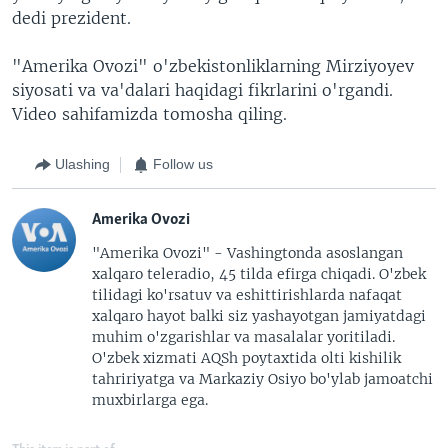
dedi prezident.
"Amerika Ovozi" o'zbekistonliklarning Mirziyoyev
siyosati va va'dalari haqidagi fikrlarini o'rgandi.
Video sahifamizda tomosha qiling.
Ulashing
Follow us
Amerika Ovozi
"Amerika Ovozi" - Vashingtonda asoslangan
xalqaro teleradio, 45 tilda efirga chiqadi. O'zbek
tilidagi ko'rsatuv va eshittirishlarda nafaqat
xalqaro hayot balki siz yashayotgan jamiyatdagi
muhim o'zgarishlar va masalalar yoritiladi.
O'zbek xizmati AQSh poytaxtida olti kishilik
tahririyatga va Markaziy Osiyo bo'ylab jamoatchi
muxbirlarga ega.