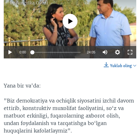
by
Amerika Ovozi
No media source currently available
0:00
24:05
Yuklab oling
Yana bir va'da:
"Biz demokratiya va ochiqlik siyosatini izchil davom
ettirib, konstruktiv muxolifat faoliyatini, so‘z va
matbuot erkinligi, fuqarolarning axborot olish,
undan foydalanish va tarqatishga bo‘lgan
huquqlarini kafolatlaymiz".