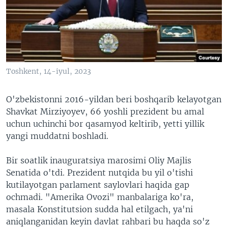
VIDEO
ODNOKLASSNIKI
XABARLAR SURATLARDA
TELEGRAM
TWITTER
SOUNDCLOUD
VOA
Toshkent, 14-iyul, 2023
O'zbekistonni 2016-yildan beri boshqarib kelayotgan
Shavkat Mirziyoyev, 66 yoshli prezident bu amal
uchun uchinchi bor qasamyod keltirib, yetti yillik
yangi muddatni boshladi.
Bir soatlik inauguratsiya marosimi Oliy Majlis
Senatida o'tdi. Prezident nutqida bu yil o'tishi
kutilayotgan parlament saylovlari haqida gap
ochmadi. "Amerika Ovozi" manbalariga ko'ra,
masala Konstitutsion sudda hal etilgach, ya'ni
aniqlanganidan keyin davlat rahbari bu haqda so'z