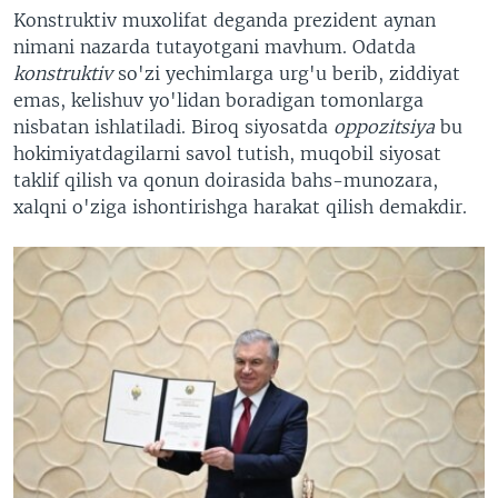
Konstruktiv muxolifat deganda prezident aynan
nimani nazarda tutayotgani mavhum. Odatda
konstruktiv
so'zi yechimlarga urg'u berib, ziddiyat
emas, kelishuv yo'lidan boradigan tomonlarga
nisbatan ishlatiladi. Biroq siyosatda
oppozitsiya
bu
hokimiyatdagilarni savol tutish, muqobil siyosat
taklif qilish va qonun doirasida bahs-munozara,
xalqni o'ziga ishontirishga harakat qilish demakdir.