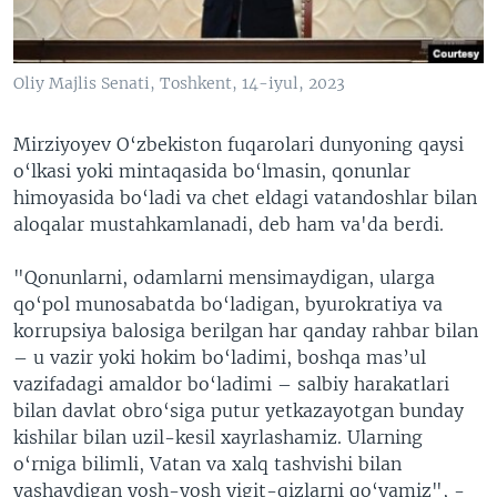
Oliy Majlis Senati, Toshkent, 14-iyul, 2023
Mirziyoyev O‘zbekiston fuqarolari dunyoning qaysi
o‘lkasi yoki mintaqasida bo‘lmasin, qonunlar
himoyasida bo‘ladi va chet eldagi vatandoshlar bilan
aloqalar mustahkamlanadi, deb ham va'da berdi.
"Qonunlarni, odamlarni mensimaydigan, ularga
qo‘pol munosabatda bo‘ladigan, byurokratiya va
korrupsiya balosiga berilgan har qanday rahbar bilan
– u vazir yoki hokim bo‘ladimi, boshqa mas’ul
vazifadagi amaldor bo‘ladimi – salbiy harakatlari
bilan davlat obro‘siga putur yetkazayotgan bunday
kishilar bilan uzil-kesil xayrlashamiz. Ularning
o‘rniga bilimli, Vatan va xalq tashvishi bilan
yashaydigan yosh-yosh yigit-qizlarni qo‘yamiz", -