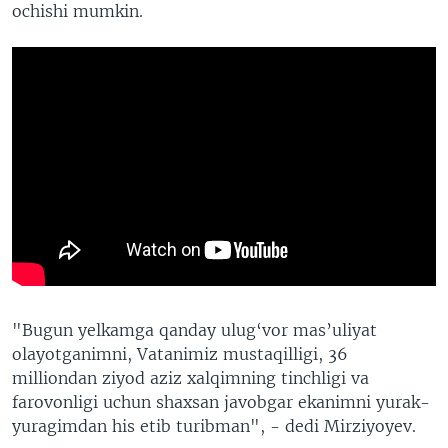
ochishi mumkin.
"Bugun yelkamga qanday ulug‘vor mas’uliyat
olayotganimni, Vatanimiz mustaqilligi, 36
milliondan ziyod aziz xalqimning tinchligi va
farovonligi uchun shaxsan javobgar ekanimni yurak-
yuragimdan his etib turibman", - dedi Mirziyoyev.