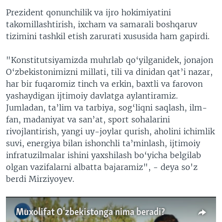
Prezident qonunchilik va ijro hokimiyatini
takomillashtirish, ixcham va samarali boshqaruv
tizimini tashkil etish zarurati xususida ham gapirdi.
"Konstitutsiyamizda muhrlab qo‘yilganidek, jonajon
O‘zbekistonimizni millati, tili va dinidan qat’i nazar,
har bir fuqaromiz tinch va erkin, baxtli va farovon
yashaydigan ijtimoiy davlatga aylantiramiz.
Jumladan, ta’lim va tarbiya, sog‘liqni saqlash, ilm-
fan, madaniyat va san’at, sport sohalarini
rivojlantirish, yangi uy-joylar qurish, aholini ichimlik
suvi, energiya bilan ishonchli ta’minlash, ijtimoiy
infratuzilmalar ishini yaxshilash bo‘yicha belgilab
olgan vazifalarni albatta bajaramiz", - deya so'z
berdi Mirziyoyev.
Muxolifat O'zbekistonga nima beradi?