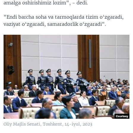
amalga oshirishimiz lozim", - dedi.
"Endi barcha soha va tarmoqlarda tizim o‘zgaradi,
vaziyat o‘zgaradi, samaradorlik o‘zgaradi".
Oliy Majlis Senati, Toshkent, 14-iyul, 2023