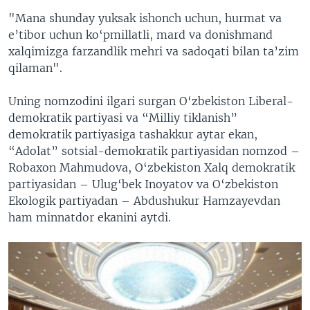
"Mana shunday yuksak ishonch uchun, hurmat va
e’tibor uchun ko‘pmillatli, mard va donishmand
xalqimizga farzandlik mehri va sadoqati bilan ta’zim
qilaman".
Uning nomzodini ilgari surgan O‘zbekiston Liberal-
demokratik partiyasi va “Milliy tiklanish”
demokratik partiyasiga tashakkur aytar ekan,
“Adolat” sotsial-demokratik partiyasidan nomzod –
Robaxon Mahmudova, O‘zbekiston Xalq demokratik
partiyasidan – Ulug‘bek Inoyatov va O‘zbekiston
Ekologik partiyadan – Abdushukur Hamzayevdan
ham minnatdor ekanini aytdi.