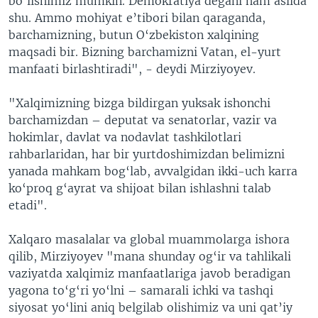
bo‘lishimiz mumkin. Demokratiya degani ham aslida
shu. Ammo mohiyat e’tibori bilan qaraganda,
barchamizning, butun O‘zbekiston xalqining
maqsadi bir. Bizning barchamizni Vatan, el-yurt
manfaati birlashtiradi", - deydi Mirziyoyev.
"Xalqimizning bizga bildirgan yuksak ishonchi
barchamizdan – deputat va senatorlar, vazir va
hokimlar, davlat va nodavlat tashkilotlari
rahbarlaridan, har bir yurtdoshimizdan belimizni
yanada mahkam bog‘lab, avvalgidan ikki-uch karra
ko‘proq g‘ayrat va shijoat bilan ishlashni talab
etadi".
Xalqaro masalalar va global muammolarga ishora
qilib, Mirziyoyev "mana shunday og‘ir va tahlikali
vaziyatda xalqimiz manfaatlariga javob beradigan
yagona to‘g‘ri yo‘lni – samarali ichki va tashqi
siyosat yo‘lini aniq belgilab olishimiz va uni qat’iy