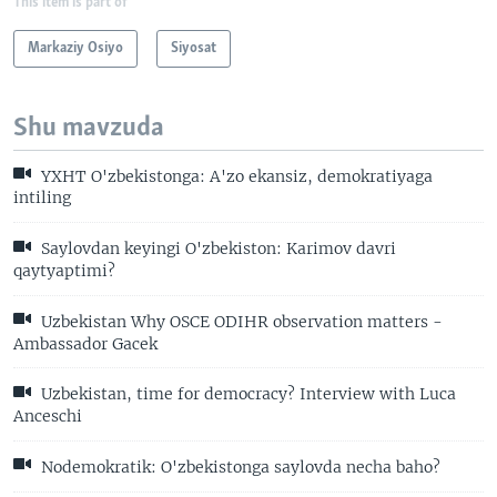
This item is part of
Markaziy Osiyo
Siyosat
Shu mavzuda
YXHT O'zbekistonga: A'zo ekansiz, demokratiyaga
intiling
Saylovdan keyingi O'zbekiston: Karimov davri
qaytyaptimi?
Uzbekistan Why OSCE ODIHR observation matters -
Ambassador Gacek
Uzbekistan, time for democracy? Interview with Luca
Anceschi
Nodemokratik: O'zbekistonga saylovda necha baho?