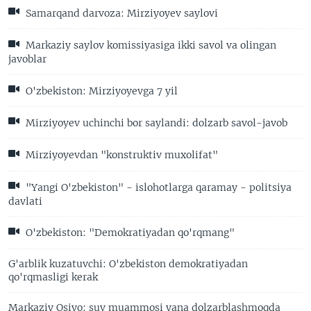
Samarqand darvoza: Mirziyoyev saylovi
Markaziy saylov komissiyasiga ikki savol va olingan
javoblar
O'zbekiston: Mirziyoyevga 7 yil
Mirziyoyev uchinchi bor saylandi: dolzarb savol-javob
Mirziyoyevdan "konstruktiv muxolifat"
"Yangi O'zbekiston" - islohotlarga qaramay - politsiya
davlati
O'zbekiston: "Demokratiyadan qo'rqmang"
G'arblik kuzatuvchi: O'zbekiston demokratiyadan
qo'rqmasligi kerak
Markaziy Osiyo: suv muammosi yana dolzarblashmoqda