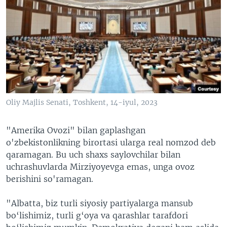
Oliy Majlis Senati, Toshkent, 14-iyul, 2023
"Amerika Ovozi" bilan gaplashgan
o'zbekistonlikning birortasi ularga real nomzod deb
qaramagan. Bu uch shaxs saylovchilar bilan
uchrashuvlarda Mirziyoyevga emas, unga ovoz
berishini so'ramagan.
"Albatta, biz turli siyosiy partiyalarga mansub
bo‘lishimiz, turli g‘oya va qarashlar tarafdori