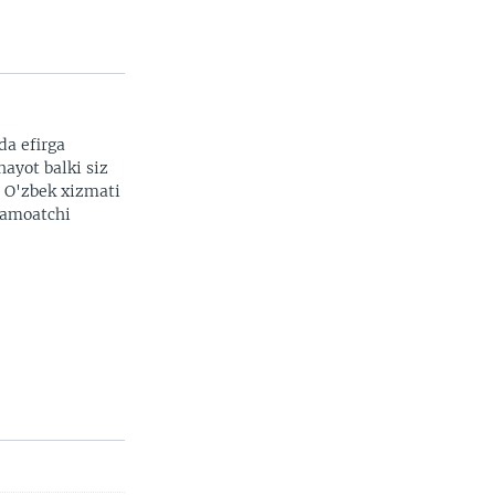
da efirga
hayot balki siz
. O'zbek xizmati
 jamoatchi