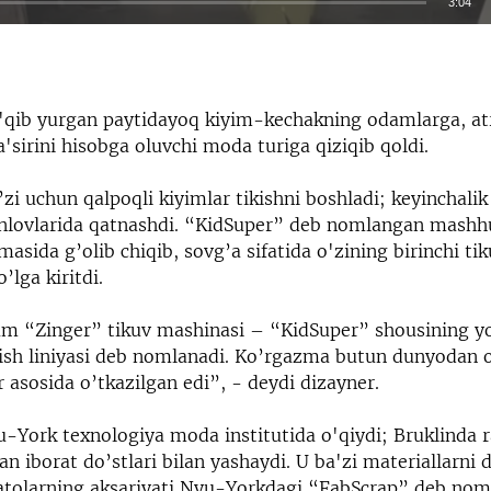
3:04
EMBED
qib yurgan paytidayoq kiyim-kechakning odamlarga, at
'sirini hisobga oluvchi moda turiga qiziqib qoldi.
i uchun qalpoqli kiyimlar tikishni boshladi; keyinchalik
anlovlarida qatnashdi. “KidSuper” deb nomlangan mashhu
sida g’olib chiqib, sovg’a sifatida o'zining birinchi ti
’lga kiritdi.
 “Zinger” tikuv mashinasi – “KidSuper” shousining yo
g'ish liniyasi deb nomlanadi. Ko’rgazma butun dunyodan
 asosida o’tkazilgan edi”, - deydi dizayner.
u-York texnologiya moda institutida o'qiydi; Bruklinda 
n iborat do’stlari bilan yashaydi. U ba'zi materiallarni 
matolarning aksariyati Nyu-Yorkdagi “FabScrap” deb no