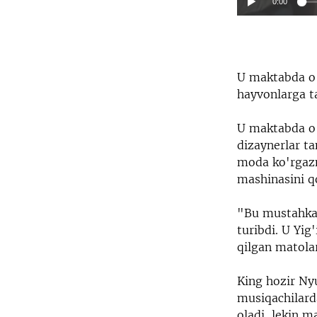
0:00
U maktabda o'
hayvonlarga ta
U maktabda o’z
dizaynerlar t
moda ko'rgazma
mashinasini qo
"Bu mustahkam
turibdi. U Yi
qilgan matolar
King hozir Ny
musiqachilarda
oladi, lekin 