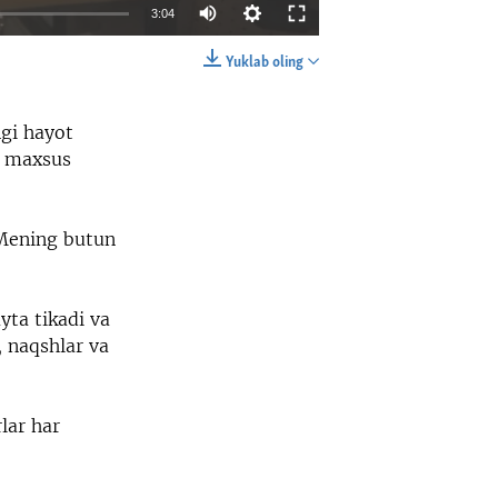
3:04
Yuklab oling
EMBED
SHARE
ngi hayot
n maxsus
 Mening butun
yta tikadi va
, naqshlar va
lar har