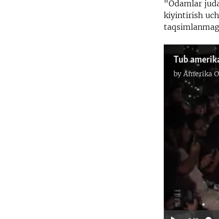
"Odamlar juda 
kiyintirish u
taqsimlanmaga
Tub amerik
by
Amerika O