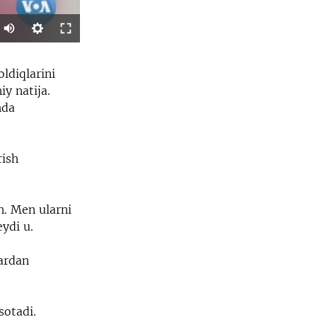
SHARE
ldiqlarini
y natija.
hda
rish
width
px
n. Men ularni
ydi u.
ardan
sotadi.