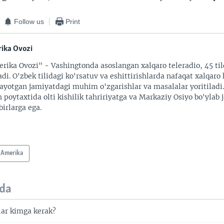
Follow us
Print
ika Ovozi
rika Ovozi" - Vashingtonda asoslangan xalqaro teleradio, 45 til
adi. O'zbek tilidagi ko'rsatuv va eshittirishlarda nafaqat xalqaro 
ayotgan jamiyatdagi muhim o'zgarishlar va masalalar yoritiladi
 poytaxtida olti kishilik tahririyatga va Markaziy Osiyo bo'ylab
irlarga ega.
Amerika
da
lar kimga kerak?