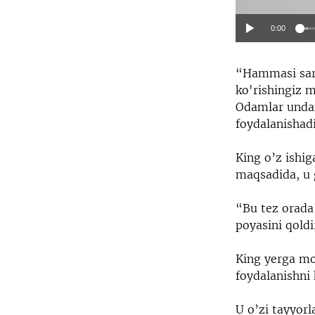
0:00
“Hammasi sara
ko'rishingiz 
Odamlar undan
foydalanishadi
King o’z ishig
maqsadida, u 
“Bu tez orada 
poyasini qold
King yerga m
foydalanishni
U o’zi tayyorl