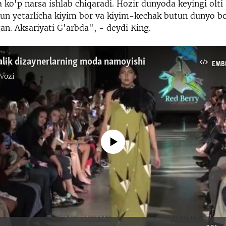
ko'p narsa ishlab chiqaradi. Hozir dunyoda keyingi olti
chun yetarlicha kiyim bor va kiyim-kechak butun dunyo b
n. Aksariyati G'arbda", - deydi King.
alik dizaynerlarning moda namoyishi
EMB
vozi
No media source currently available