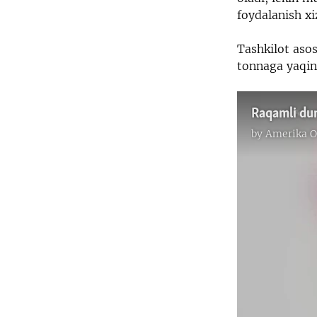
foydalanish xi
Tashkilot asos
tonnaga yaqin
Raqamli du
by
Amerika O