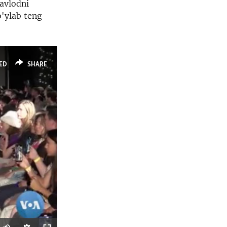
 avlodni
o'ylab teng
ED
SHARE