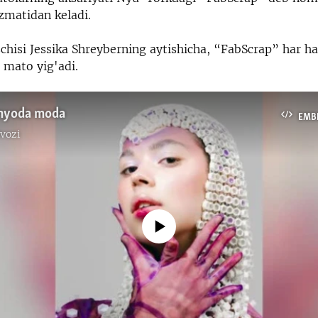
zmatidan keladi.
chisi Jessika Shreyberning aytishicha, “FabScrap” har ha
 mato yig'adi.
nyoda moda
EMB
vozi
No media source currently available