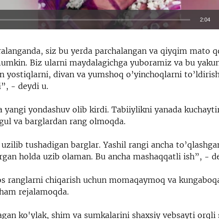
2:04
EMBED
langanda, siz bu yerda parchalangan va qiyqim mato qo
mumkin. Biz ularni maydalagichga yuboramiz va bu yakuni
 yostiqlarni, divan va yumshoq o’yinchoqlarni to’ldiris
”, - deydi u.
a yangi yondashuv olib kirdi. Tabiiylikni yanada kuchayti
gul va barglardan rang olmoqda.
uzilib tushadigan barglar. Yashil rangi ancha to’qlashga
irgan holda uzib olaman. Bu ancha mashaqqatli ish”, - de
os ranglarni chiqarish uchun momaqaymoq va kungaboq
 ham rejalamoqda.
agan ko'ylak, shim va sumkalarini shaxsiy vebsayti orqli 