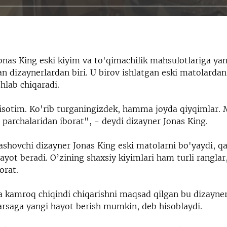
onas King eski kiyim va to'qimachilik mahsulotlariga ya
an dizaynerlardan biri. U birov ishlatgan eski matolarda
hlab chiqaradi.
sotim. Ko'rib turganingizdek, hamma joyda qiyqimlar.
parchalaridan iborat", - deydi dizayner Jonas King.
ashovchi dizayner Jonas King eski matolarni bo'yaydi, qa
ayot beradi. O’zining shaxsiy kiyimlari ham turli ranglar
orat.
 kamroq chiqindi chiqarishni maqsad qilgan bu dizayner
arsaga yangi hayot berish mumkin, deb hisoblaydi.