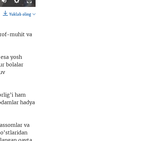
Yuklab oling
SHARE
rof-muhit va
 esa yosh
r bolalar
kuv
width
px
rlig’i ham
 odamlar hadya
rassomlar va
do'stlaridan
mlangan qayta