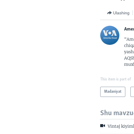
Ulashing
Amer
"Ame
chiq
yash
AQSh
muxb
This item is part of
Madaniyat
Shu mavzu
Vintaj kiyim