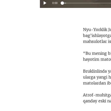
0:00
Nyu-Yorklik J
bag’ishlayotg
mahsulotlar is
“Bu mening bi
hayotim mato 
Bruklinlinda y
ularga yangi h
matolardan ib
Atrof-muhitga
qanday eski n