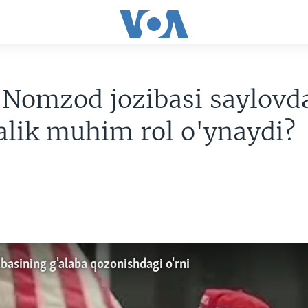
 Nomzod jozibasi saylovd
lik muhim rol o'ynaydi?
basining g'alaba qozonishdagi o'rni