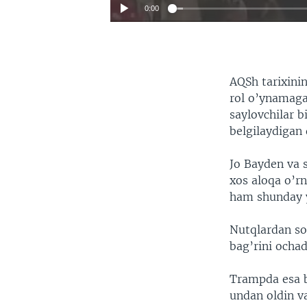
0:00
AQSh tarixini
rol o’ynamag
saylovchilar b
belgilaydigan
Jo Bayden va s
xos aloqa o’rn
ham shunday y
Nutqlardan so'
bag’rini ochad
Trampda esa b
undan oldin va