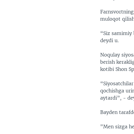
Farnsvortning
muloqot qilish
“Siz samimiy b
deydi u.
Noqulay siyos
berish kerakl
kotibi Shon Sp
“Siyosatchilar
qochishga uri
aytardi”, - de
Bayden tarafdo
"Men sizga he