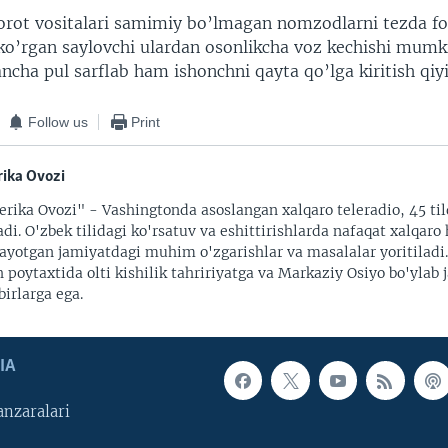
ot vositalari samimiy bo’lmagan nomzodlarni tezda fos
 ko’rgan saylovchi ulardan osonlikcha voz kechishi mumk
ncha pul sarflab ham ishonchni qayta qo’lga kiritish qiyi
Follow us
Print
ika Ovozi
rika Ovozi" - Vashingtonda asoslangan xalqaro teleradio, 45 til
adi. O'zbek tilidagi ko'rsatuv va eshittirishlarda nafaqat xalqaro 
ayotgan jamiyatdagi muhim o'zgarishlar va masalalar yoritiladi
 poytaxtida olti kishilik tahririyatga va Markaziy Osiyo bo'ylab
irlarga ega.
IA
nzaralari