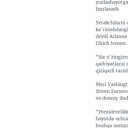
yuzlashayotga
faxrlanadi.
Yetakchilarni 
ko’rinishdangi
deydi Arizona 
Ulrich Jensen.
"Siz o'zingizni
qadriyatlarni 
qiziqarli tar
Meri Vashingto
Stiven Farnsvo
va doimiy ifod
“Prezidentlikk
hayotda uchra
boshqa nomzod