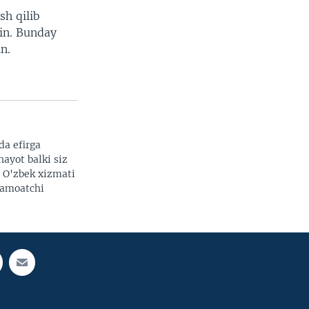
h qilib
in. Bunday
n.
da efirga
hayot balki siz
. O'zbek xizmati
 jamoatchi