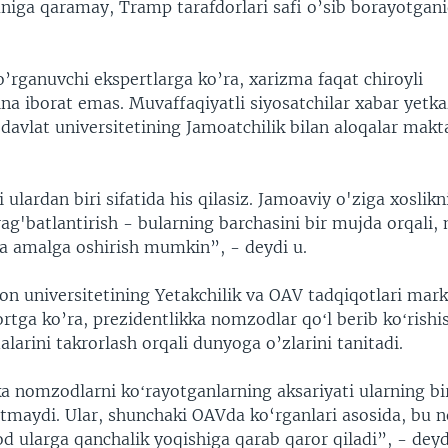
niga qaramay, Tramp tarafdorlari safi o’sib borayotgan
o’rganuvchi ekspertlarga ko’ra, xarizma faqat chiroyli
na iborat emas. Muvaffaqiyatli siyosatchilar xabar yetk
davlat universitetining Jamoatchilik bilan aloqalar makt
 ulardan biri sifatida his qilasiz. Jamoaviy o'ziga xoslikn
rag'batlantirish - bularning barchasini bir mujda orqali
zda amalga oshirish mumkin”, - deydi u.
n universitetining Yetakchilik va OAV tadqiqotlari mark
rtga ko’ra, prezidentlikka nomzodlar qoʻl berib koʻrishi
alarini takrorlash orqali dunyoga o’zlarini tanitadi.
a nomzodlarni koʻrayotganlarning aksariyati ularning bi
tmaydi. Ular, shunchaki OAVda ko‘rganlari asosida, bu 
 ularga qanchalik yoqishiga qarab qaror qiladi”, - deyd