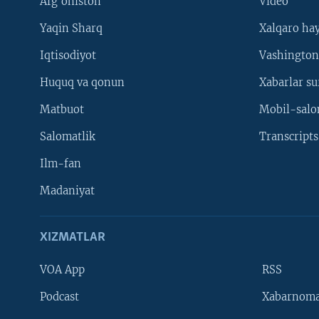
Afg'oniston
Video
Yaqin Sharq
Xalqaro ha
Iqtisodiyot
Vashington
Huquq va qonun
Xabarlar su
Matbuot
Mobil-salo
Salomatlik
Transcripts
Ilm-fan
Madaniyat
XIZMATLAR
VOA App
RSS
Learning English
Podcast
Xabarnom