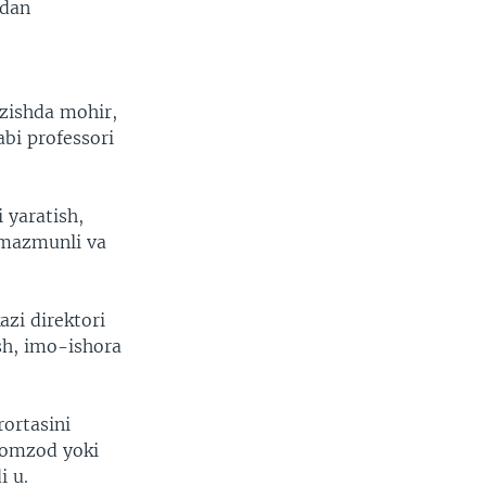
idan
azishda mohir,
abi professori
i yaratish,
, mazmunli va
azi direktori
sh, imo-ishora
rortasini
nomzod yoki
i u.