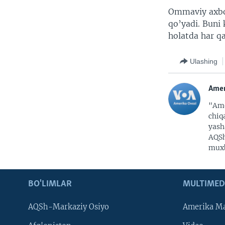
Ommaviy axbor
qo’yadi. Buni
holatda har qa
Ulashing
Amer
"Ame
chiq
yash
AQSh
muxb
BO'LIMLAR
MULTIMED
AQSh-Markaziy Osiyo
Amerika Ma