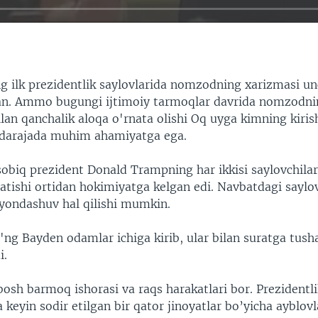
ng ilk prezidentlik saylovlarida nomzodning xarizmasi u
an. Ammo bugungi ijtimoiy tarmoqlar davrida nomzodni
ilan qanchalik aloqa o'rnata olishi Oq uyga kimning kiris
 darajada muhim ahamiyatga ega.
obiq prezident Donald Trampning har ikkisi saylovchilar
atishi ortidan hokimiyatga kelgan edi. Navbatdagi saylov
ondashuv hal qilishi mumkin.
ng Bayden odamlar ichiga kirib, ular bilan suratga tusha
i.
osh barmoq ishorasi va raqs harakatlari bor. Prezidentli
 keyin sodir etilgan bir qator jinoyatlar bo’yicha ayblovl