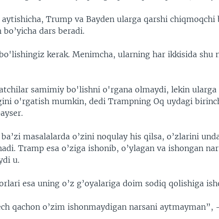
 aytishicha, Trump va Bayden ularga qarshi chiqmoqchi 
 bo’yicha dars beradi.
o'lishingiz kerak. Menimcha, ularning har ikkisida shu 
atchilar samimiy bo'lishni o'rgana olmaydi, lekin ularg
igini o'rgatish mumkin, dedi Trampning Oq uydagi birin
ayser.
 ba’zi masalalarda o’zini noqulay his qilsa, o’zlarini und
nadi. Tramp esa o’ziga ishonib, o’ylagan va ishongan nar
ydi u.
rlari esa uning o’z g’oyalariga doim sodiq qolishiga ish
ch qachon o’zim ishonmaydigan narsani aytmayman”, -