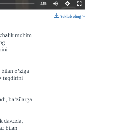
2:58
Yuklab oling
EMBED
SHARE
nchalik muhim
ng
hini
 bilan o’ziga
 taqdirini
di, ba’zilarga
k davrida,
ar bilan