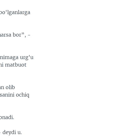
bo'lganlarga
narsa bor”, -
a nimaga urg'u
chi matbuot
an olib
sanini ochiq
onadi.
 deydi u.