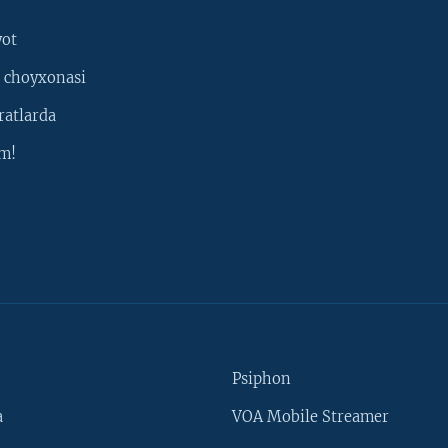
yot
 choyxonasi
ratlarda
m!
Psiphon
a
VOA Mobile Streamer