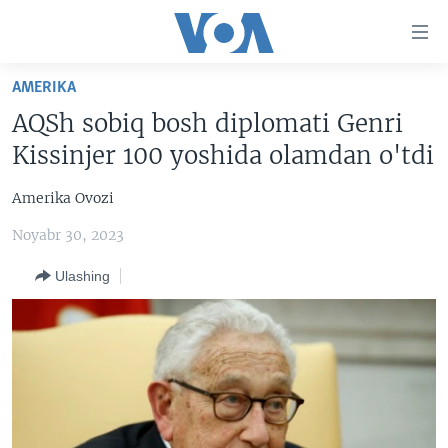
Bosh
sahifaga
boring
Boshiga
AMERIKA
qayting
BOSH SAHIFA
AQSh sobiq bosh diplomati Genri
Qidiruvga
AMERIKA
Kissinjer 100 yoshida olamdan o'tdi
o'ting
MARKAZIY OSIYO
Amerika Ovozi
XALQARO
Noyabr 30, 2023
VATANDOSHLAR
Ulashing
MULTIMEDIA
IJTIMOIY TARMOQLAR
AMERIKA MANZARALARI
INGLIZ TILI DARSLARI
XALQARO HAYOT
FACEBOOK
EDITORIAL
VASHINGTON CHOYXONASI
YOUTUBE
MOBIL-SALOM!
INSTAGRAM
Learning English