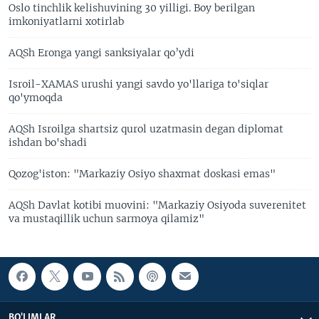
Oslo tinchlik kelishuvining 30 yilligi. Boy berilgan
imkoniyatlarni xotirlab
AQSh Eronga yangi sanksiyalar qo’ydi
Isroil-XAMAS urushi yangi savdo yo'llariga to'siqlar
qo'ymoqda
AQSh Isroilga shartsiz qurol uzatmasin degan diplomat
ishdan bo'shadi
Qozog'iston: "Markaziy Osiyo shaxmat doskasi emas"
AQSh Davlat kotibi muovini: "Markaziy Osiyoda suverenitet
va mustaqillik uchun sarmoya qilamiz"
BO'LIMLAR