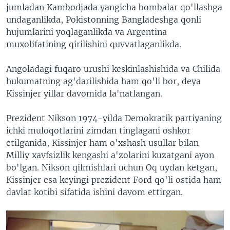
jumladan Kambodjada yangicha bombalar qo'llashga
undaganlikda, Pokistonning Bangladeshga qonli
hujumlarini yoqlaganlikda va Argentina
muxolifatining qirilishini quvvatlaganlikda.
Angoladagi fuqaro urushi keskinlashishida va Chilida
hukumatning ag'darilishida ham qo'li bor, deya
Kissinjer yillar davomida la'natlangan.
Prezident Nikson 1974-yilda Demokratik partiyaning
ichki muloqotlarini zimdan tinglagani oshkor
etilganida, Kissinjer ham o'xshash usullar bilan
Milliy xavfsizlik kengashi a'zolarini kuzatgani ayon
bo'lgan. Nikson qilmishlari uchun Oq uydan ketgan,
Kissinjer esa keyingi prezident Ford qo'li ostida ham
davlat kotibi sifatida ishini davom ettirgan.