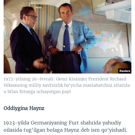
1972-yilning 20-fevrali: Genri Kissinjer Prezident Richard
Niksonning milliy xavfsizlik bo'yicha maslahatchisi sifatida
u bilan Xitoyga uchayotgan payt
Oddiygina Haynz
1923-yilda Germaniyaning Furt shahrida yahudiy
oilasida tug'ilgan bolaga Haynz deb ism qo'yishadi.