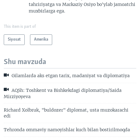
tahririyatga va Markaziy Osiyo bo'ylab jamoatchi
muxbirlarga ega.
This item is part of
Siyosat
Amerika
Shu mavzuda
Gilamlarda aks etgan tarix, madaniyat va diplomatiya
AQSh: Toshkent va Bishkekdagi diplomatiya/Saida
Mirziyoyeva
Richard Xolbruk, "buldozer" diplomat, usta muzokarachi
edi
Tehronda ommaviy namoyishlar kuch bilan bostirilmoqda