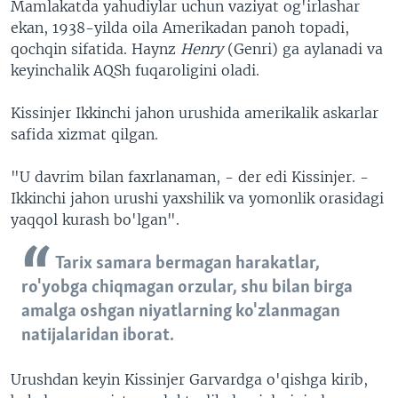
Mamlakatda yahudiylar uchun vaziyat og'irlashar
ekan, 1938-yilda oila Amerikadan panoh topadi,
qochqin sifatida. Haynz
Henry
(Genri) ga aylanadi va
keyinchalik AQSh fuqaroligini oladi.
Kissinjer Ikkinchi jahon urushida amerikalik askarlar
safida xizmat qilgan.
"U davrim bilan faxrlanaman, - der edi Kissinjer. -
Ikkinchi jahon urushi yaxshilik va yomonlik orasidagi
yaqqol kurash bo'lgan".
Tarix samara bermagan harakatlar,
ro'yobga chiqmagan orzular, shu bilan birga
amalga oshgan niyatlarning ko'zlanmagan
natijalaridan iborat.
Urushdan keyin Kissinjer Garvardga o'qishga kirib,