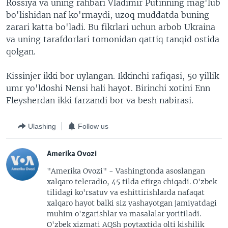
Rossiya va uning rahbari Vladimir Putinning mag'lub
bo'lishidan naf ko'rmaydi, uzoq muddatda buning
zarari katta bo'ladi. Bu fikrlari uchun arbob Ukraina
va uning tarafdorlari tomonidan qattiq tanqid ostida
qolgan.
Kissinjer ikki bor uylangan. Ikkinchi rafiqasi, 50 yillik
umr yo'ldoshi Nensi hali hayot. Birinchi xotini Enn
Fleysherdan ikki farzandi bor va besh nabirasi.
Ulashing
Follow us
Amerika Ovozi
"Amerika Ovozi" - Vashingtonda asoslangan
xalqaro teleradio, 45 tilda efirga chiqadi. O'zbek
tilidagi ko'rsatuv va eshittirishlarda nafaqat
xalqaro hayot balki siz yashayotgan jamiyatdagi
muhim o'zgarishlar va masalalar yoritiladi.
O'zbek xizmati AQSh poytaxtida olti kishilik