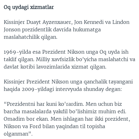
Oq uydagi xizmatlar
Kissinjer Duayt Ayzenxauer, Jon Kennedi va Lindon
Jonson prezidentlik davrida hukumatga
maslahatchilik qilgan.
1969-yilda esa Prezident Nikson unga Oq uyda ish
taklif qilgan. Milliy xavfsizlik bo'yicha maslahatchi va
davlat kotibi lavozimlarida xizmat qilgan.
Kissinjer Prezident Nikson unga qanchalik tayangani
haqida 2009-yildagi intervyuda shunday degan:
“Prezidentni har kuni ko'rardim. Men uchun biz
barcha masalalarda yakdil bo'lishimiz muhim edi.
Omadim bor ekan. Men ishlagan har ikki prezident,
Nikson va Ford bilan yaqindan til topisha
olganman".