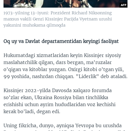
1973-yilning 13-iyuni: Prezident Richard Niksonning
maxsus vakili Genri Kissinjer Parijda Vyetnam urushi
yakunini muhokama qilmoqda
Oq uy va Davlat departamentidan keyingi faoliyat
Hukumatdagi xizmatlaridan keyin Kissinjer siyosiy
maslahatchilik qilgan, dars bergan, ma'ruzalar
o'qigan va kitoblar yozgan. Oxirgi kitobi o'tgan yili,
99 yoshida, nashrdan chiqqan. "Liderlik" deb ataladi.
Kissinjer 2022-yilda Davosda xalqaro forumda
so'zlar ekan, Ukraina Rossiya bilan tinchlikka
erishishi uchun ayrim hududlaridan voz kechishi
kerak bo'ladi, degan edi.
Uning fikricha, dunyo, ayniqsa Yevropa bu urushda