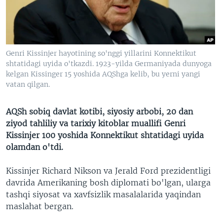
VIDEO
ODNOKLASSNIKI
XABARLAR SURATLARDA
TELEGRAM
TWITTER
Genri Kissinjer hayotining so'nggi yillarini Konnektikut
SOUNDCLOUD
VOA
shtatidagi uyida o'tkazdi. 1923-yilda Germaniyada dunyoga
kelgan Kissinger 15 yoshida AQShga kelib, bu yerni yangi
vatan qilgan.
AQSh sobiq davlat kotibi, siyosiy arbobi, 20 dan
ziyod tahliliy va tarixiy kitoblar muallifi Genri
Kissinjer 100 yoshida Konnektikut shtatidagi uyida
olamdan o'tdi.
Kissinjer Richard Nikson va Jerald Ford prezidentligi
davrida Amerikaning bosh diplomati bo'lgan, ularga
tashqi siyosat va xavfsizlik masalalarida yaqindan
maslahat bergan.