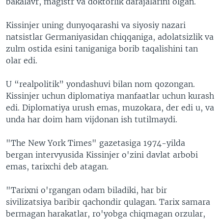
bakalavr, magistr va doktorlik darajalarini olgan.
Kissinjer uning dunyoqarashi va siyosiy nazari
natsistlar Germaniyasidan chiqqaniga, adolatsizlik va
zulm ostida esini taniganiga borib taqalishini tan
olar edi.
U “realpolitik” yondashuvi bilan nom qozongan.
Kissinjer uchun diplomatiya manfaatlar uchun kurash
edi. Diplomatiya urush emas, muzokara, der edi u, va
unda har doim ham vijdonan ish tutilmaydi.
"The New York Times" gazetasiga 1974-yilda
bergan intervyusida Kissinjer o'zini davlat arbobi
emas, tarixchi deb atagan.
"Tarixni o'rgangan odam biladiki, har bir
sivilizatsiya baribir qachondir qulagan. Tarix samara
bermagan harakatlar, ro'yobga chiqmagan orzular,