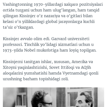
Vashingtonning 1970-yillardagi xalqaro pozitsiyalari
ortida turgani uchun ham ulug'langan, ham tanqid
qilingan Kissinjer o'z nazariya va o'gitlari bilan
kelasi o'n yilliklardagi global jarayonlarga kuchli
ta'sir o'tkazgan.
Kissinjer avvalo olim edi. Garvard universiteti
professori. Tinchlik yo'lidagi xizmatlari uchun u
1973-yilda Nobel mukofotiga ham loyiq topilgan.
Kissinjerni tanitgan ishlar, xususan, Amerika va
Xitoyni yaqinlashtirishi, Sovet Ittifoqi va AQSh
aloqalarini yumshatishi hamda Vyetnamdagi qonli
urushning barham topishidagi roli.