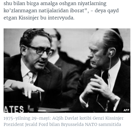
shu bilan birga amalga oshgan niyatlarning
ko'zlanmagan natijalaridan iborat", - deya qayd
etgan Kissinjer bu intervyuda.
1975-yilning 29-mayi: AQSh Davlat kotibi Genri Kissinjer
Prezident Jerald Ford bilan Bryusselda NATO sammitida