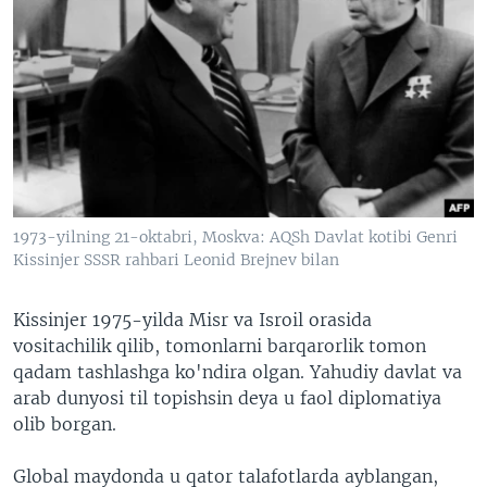
1973-yilning 21-oktabri, Moskva: AQSh Davlat kotibi Genri
Kissinjer SSSR rahbari Leonid Brejnev bilan
Kissinjer 1975-yilda Misr va Isroil orasida
vositachilik qilib, tomonlarni barqarorlik tomon
qadam tashlashga ko'ndira olgan. Yahudiy davlat va
arab dunyosi til topishsin deya u faol diplomatiya
olib borgan.
Global maydonda u qator talafotlarda ayblangan,