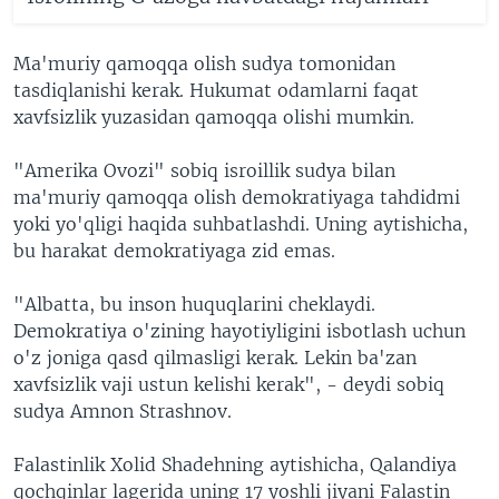
Ma'muriy qamoqqa olish sudya tomonidan
tasdiqlanishi kerak. Hukumat odamlarni faqat
xavfsizlik yuzasidan qamoqqa olishi mumkin.
"Amerika Ovozi" sobiq isroillik sudya bilan
ma'muriy qamoqqa olish demokratiyaga tahdidmi
yoki yo'qligi haqida suhbatlashdi. Uning aytishicha,
bu harakat demokratiyaga zid emas.
"Albatta, bu inson huquqlarini cheklaydi.
Demokratiya o'zining hayotiyligini isbotlash uchun
o'z joniga qasd qilmasligi kerak. Lekin ba'zan
xavfsizlik vaji ustun kelishi kerak", - deydi sobiq
sudya Amnon Strashnov.
Falastinlik Xolid Shadehning aytishicha, Qalandiya
qochqinlar lagerida uning 17 yoshli jiyani Falastin