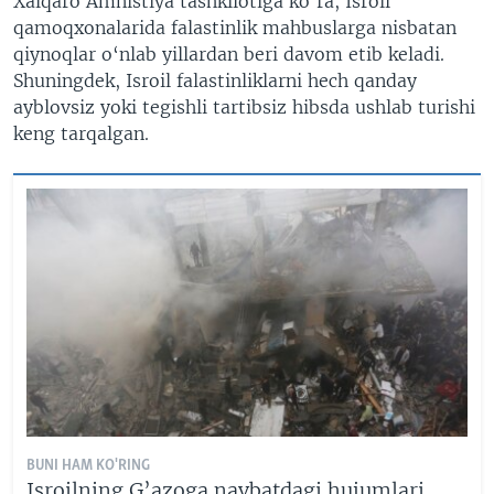
Xalqaro Amnistiya tashkilotiga ko‘ra, Isroil
qamoqxonalarida falastinlik mahbuslarga nisbatan
qiynoqlar o‘nlab yillardan beri davom etib keladi.
Shuningdek, Isroil falastinliklarni hech qanday
ayblovsiz yoki tegishli tartibsiz hibsda ushlab turishi
keng tarqalgan.
BUNI HAM KO'RING
Isroilning G’azoga navbatdagi hujumlari