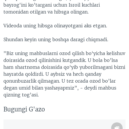
bayrog'ini ko’targani uchun Isroil kuchlari
tomonidan otilgan va hibsga olingan.
Videoda uning hibsga olinayotgani aks etgan.
Shundan keyin uning boshqa daragi chiqmadi.
"Biz uning mahbuslarni ozod qilish bo‘yicha kelishuv
doirasida ozod qilinishini kutgandik. U bola bo’lsa
ham shartnoma doirasida qo‘yib yuborilmagani bizni
hayratda qoldirdi. U aybsiz va hech qanday
qonunbuzarlik qilmagan. U tez orada ozod bo’lar
degan umid bilan yashayapmiz”, - deydi mahbus
qizning tog’asi.
Bugungi G'azo