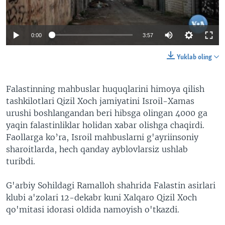
VIDEO
ODNOKLASSNIKI
XABARLAR SURATLARDA
TELEGRAM
0:00
3:57
TWITTER
Yuklab oling
SOUNDCLOUD
VOA
Falastinning mahbuslar huquqlarini himoya qilish
tashkilotlari Qizil Xoch jamiyatini Isroil-Xamas
urushi boshlangandan beri hibsga olingan 4000 ga
yaqin falastinliklar holidan xabar olishga chaqirdi.
Faollarga ko’ra, Isroil mahbuslarni g'ayriinsoniy
sharoitlarda, hech qanday ayblovlarsiz ushlab
turibdi.
G'arbiy Sohildagi Ramalloh shahrida Falastin asirlari
klubi a'zolari 12-dekabr kuni Xalqaro Qizil Xoch
qo'mitasi idorasi oldida namoyish o'tkazdi.