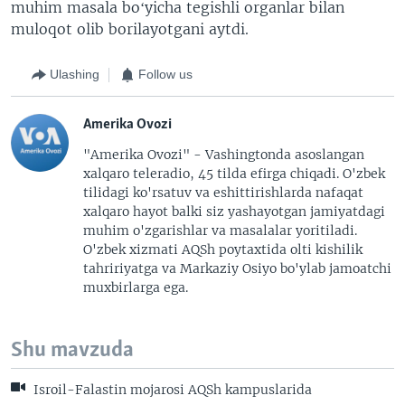
muhim masala boʻyicha tegishli organlar bilan
muloqot olib borilayotgani aytdi.
Ulashing
Follow us
Amerika Ovozi
"Amerika Ovozi" - Vashingtonda asoslangan
xalqaro teleradio, 45 tilda efirga chiqadi. O'zbek
tilidagi ko'rsatuv va eshittirishlarda nafaqat
xalqaro hayot balki siz yashayotgan jamiyatdagi
muhim o'zgarishlar va masalalar yoritiladi.
O'zbek xizmati AQSh poytaxtida olti kishilik
tahririyatga va Markaziy Osiyo bo'ylab jamoatchi
muxbirlarga ega.
Shu mavzuda
Isroil-Falastin mojarosi AQSh kampuslarida