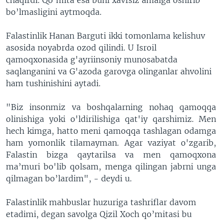
s
e
bo’lmasligini aytmoqda.
l
i
Falastinlik Hanan Barguti ikki tomonlama kelishuv
d
asosida noyabrda ozod qilindi. U Isroil
e
qamoqxonasida g'ayriinsoniy munosabatda
saqlanganini va G'azoda garovga olinganlar ahvolini
ham tushinishini aytadi.
"Biz insonmiz va boshqalarning nohaq qamoqqa
olinishiga yoki o'ldirilishiga qat'iy qarshimiz. Men
hech kimga, hatto meni qamoqqa tashlagan odamga
ham yomonlik tilamayman. Agar vaziyat o'zgarib,
Falastin bizga qaytarilsa va men qamoqxona
ma’muri bo'lib qolsam, menga qilingan jabrni unga
qilmagan bo’lardim", - deydi u.
Falastinlik mahbuslar huzuriga tashriflar davom
etadimi, degan savolga Qizil Xoch qo’mitasi bu