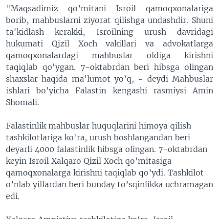
"Maqsadimiz qo’mitani Isroil qamoqxonalariga
borib, mahbuslarni ziyorat qilishga undashdir. Shuni
ta'kidlash kerakki, Isroilning urush davridagi
hukumati Qizil Xoch vakillari va advokatlarga
qamoqxonalardagi mahbuslar oldiga kirishni
taqiqlab qo'ygan. 7-oktabrdan beri hibsga olingan
shaxslar haqida ma'lumot yo’q, - deydi Mahbuslar
ishlari bo’yicha Falastin kengashi rasmiysi Amin
Shomali.
Falastinlik mahbuslar huquqlarini himoya qilish
tashkilotlariga ko'ra, urush boshlangandan beri
deyarli 4000 falastinlik hibsga olingan. 7-oktabrdan
keyin Isroil Xalqaro Qizil Xoch qo’mitasiga
qamoqxonalarga kirishni taqiqlab qo’ydi. Tashkilot
o’nlab yillardan beri bunday to’sqinlikka uchramagan
edi.