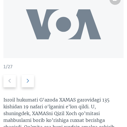
1/27
P
N
r
e
e
x
v
t
Isroil hukumati G‘azoda XAMAS garovidagi 135
i
s
kishidan 19 nafari o‘lganini e’lon qildi. U,
o
l
shuningdek, XAMASni Qizil Xoch qo’mitasi
u
i
mahbuslarni borib ko’rishiga ruxsat berishga
s
d
chaqirdi. Qo’mita esa buni xavfsiz amalga oshirib