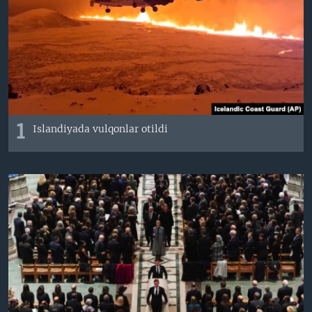
VIDEO
ODNOKLASSNIKI
XABARLAR SURATLARDA
TELEGRAM
TWITTER
SOUNDCLOUD
VOA
1
Islandiyada vulqonlar otildi