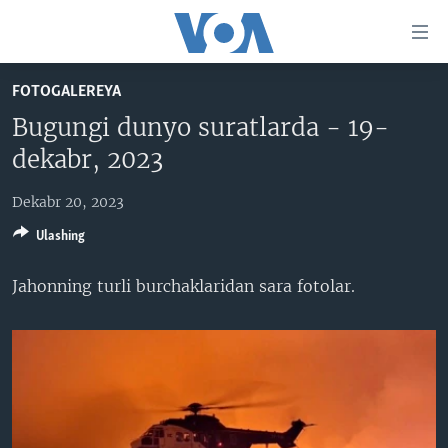
Bosh
sahifaga
boring
Boshiga
FOTOGALEREYA
qayting
BOSH SAHIFA
Bugungi dunyo suratlarda - 19-
Qidiruvga
AMERIKA
dekabr, 2023
o'ting
MARKAZIY OSIYO
Dekabr 20, 2023
XALQARO
Ulashing
VATANDOSHLAR
Jahonning turli burchaklaridan sara fotolar.
MULTIMEDIA
IJTIMOIY TARMOQLAR
AMERIKA MANZARALARI
INGLIZ TILI DARSLARI
XALQARO HAYOT
FACEBOOK
EDITORIAL
VASHINGTON CHOYXONASI
YOUTUBE
MOBIL-SALOM!
INSTAGRAM
Learning English