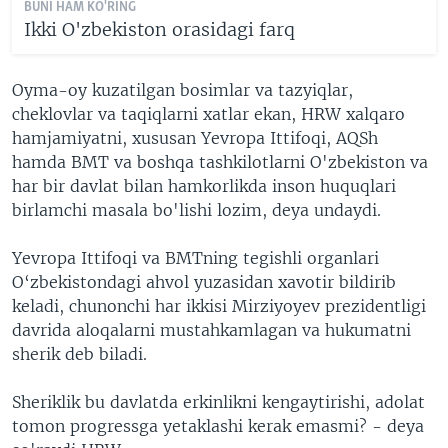
BUNI HAM KO'RING
Ikki O'zbekiston orasidagi farq
Oyma-oy kuzatilgan bosimlar va tazyiqlar,
cheklovlar va taqiqlarni xatlar ekan, HRW xalqaro
hamjamiyatni, xususan Yevropa Ittifoqi, AQSh
hamda BMT va boshqa tashkilotlarni O'zbekiston va
har bir davlat bilan hamkorlikda inson huquqlari
birlamchi masala bo'lishi lozim, deya undaydi.
Yevropa Ittifoqi va BMTning tegishli organlari
O‘zbekistondagi ahvol yuzasidan xavotir bildirib
keladi, chunonchi har ikkisi Mirziyoyev prezidentligi
davrida aloqalarni mustahkamlagan va hukumatni
sherik deb biladi.
Sheriklik bu davlatda erkinlikni kengaytirishi, adolat
tomon progressga yetaklashi kerak emasmi? - deya