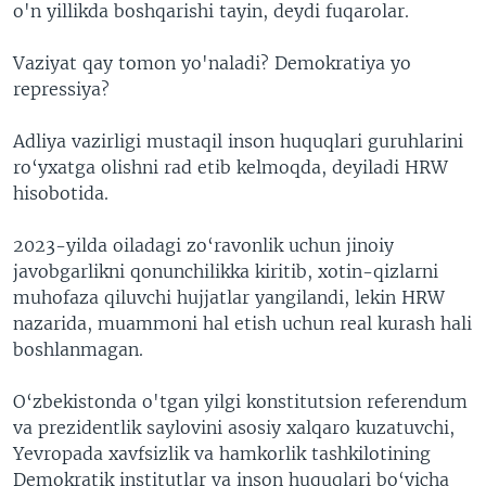
o'n yillikda boshqarishi tayin, deydi fuqarolar.
Vaziyat qay tomon yo'naladi? Demokratiya yo
repressiya?
Adliya vazirligi mustaqil inson huquqlari guruhlarini
ro‘yxatga olishni rad etib kelmoqda, deyiladi HRW
hisobotida.
2023-yilda oiladagi zo‘ravonlik uchun jinoiy
javobgarlikni qonunchilikka kiritib, xotin-qizlarni
muhofaza qiluvchi hujjatlar yangilandi, lekin HRW
nazarida, muammoni hal etish uchun real kurash hali
boshlanmagan.
O‘zbekistonda o'tgan yilgi konstitutsion referendum
va prezidentlik saylovini asosiy xalqaro kuzatuvchi,
Yevropada xavfsizlik va hamkorlik tashkilotining
Demokratik institutlar va inson huquqlari bo‘yicha