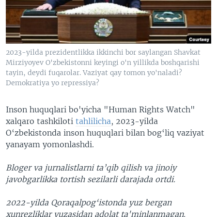
VIDEO
ODNOKLASSNIKI
XABARLAR SURATLARDA
TELEGRAM
TWITTER
2023-yilda prezidentlikka ikkinchi bor saylangan Shavkat
SOUNDCLOUD
VOA
Mirziyoyev O'zbekistonni keyingi o'n yillikda boshqarishi
tayin, deydi fuqarolar. Vaziyat qay tomon yo'naladi?
Demokratiya yo repressiya?
Inson huquqlari bo'yicha "Human Rights Watch"
xalqaro tashkiloti
tahlilicha
, 2023-yilda
O‘zbekistonda inson huquqlari bilan bog‘liq vaziyat
yanayam yomonlashdi.
Bloger va jurnalistlarni ta’qib qilish va jinoiy
javobgarlikka tortish sezilarli darajada ortdi.
2022-yilda Qoraqalpog‘istonda yuz bergan
xunrezliklar yuzasidan adolat ta'minlanmagan.