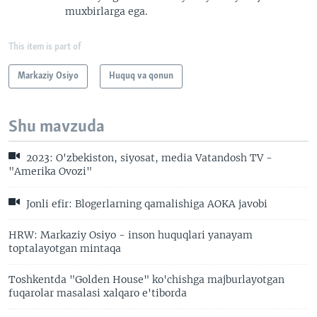
muxbirlarga ega.
This item is part of
Markaziy Osiyo
Huquq va qonun
Shu mavzuda
2023: O'zbekiston, siyosat, media Vatandosh TV -
"Amerika Ovozi"
Jonli efir: Blogerlarning qamalishiga AOKA javobi
HRW: Markaziy Osiyo - inson huquqlari yanayam
toptalayotgan mintaqa
Toshkentda "Golden House" ko'chishga majburlayotgan
fuqarolar masalasi xalqaro e'tiborda