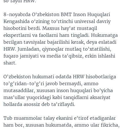
so'raydi HRW.
8-noyabrda O‘zbekiston BMT Inson Huquqlari
Kengashida o‘zining to‘rtinchi universal davriy
hisobotini berdi. Maxsus hay'at mustaqil
ekspertlarni va faollarni ham tingladi. Hukumatga
berilgan tavsiyalar bajarilishi kerak, deya eslatadi
HRW. Jumladan, qiynoqlar mutlaq to'xtatilishi,
fuqaro jamiyati va media ta'qibsiz, erkin ishlashi
shart.
O'zbekiston hukumati odatda HRW hisobotlariga
to'g'ridan-to'g'ri javob bermaydi, ammo
mutasaddilar, xususan inson huquqlari bo'yicha
mas'ullar yuqoridagi kabi tanqidlarni aksariyat
hollarda asossiz deb ta'riflaydi.
Tub muammolar talay ekanini e'tirof etadiganlar
ham bor, xususan hukumatda, ammo ular fikricha,