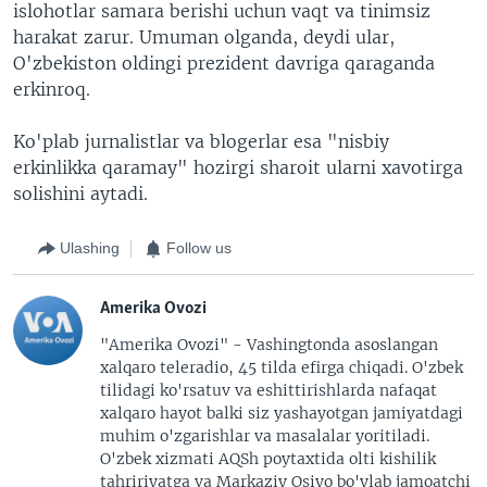
islohotlar samara berishi uchun vaqt va tinimsiz
harakat zarur. Umuman olganda, deydi ular,
O'zbekiston oldingi prezident davriga qaraganda
erkinroq.
Ko'plab jurnalistlar va blogerlar esa "nisbiy
erkinlikka qaramay" hozirgi sharoit ularni xavotirga
solishini aytadi.
Ulashing
Follow us
Amerika Ovozi
"Amerika Ovozi" - Vashingtonda asoslangan
xalqaro teleradio, 45 tilda efirga chiqadi. O'zbek
tilidagi ko'rsatuv va eshittirishlarda nafaqat
xalqaro hayot balki siz yashayotgan jamiyatdagi
muhim o'zgarishlar va masalalar yoritiladi.
O'zbek xizmati AQSh poytaxtida olti kishilik
tahririyatga va Markaziy Osiyo bo'ylab jamoatchi