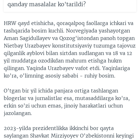
qanday masalalar ko'tarildi?
HRW qayd etishicha, qoraqalpoq faollarga ichkari va
tashqarida bosim kuchli. Norvegiyada yashayotgan
Aman Sagidullayev va Qozog'istondan panoh topgan
Nietbay Urazbayev konstitutsiyaviy tuzumga tajovuz
qilganlik ayblovi bilan sirtdan sudlangan va 18 va 12
yil muddatga ozodikdan mahrum etishga hukm
qilingan. Yaqinda Urazbayev vafot etdi. Yaqinlariga
ko'ra, o'limning asosiy sababi - ruhiy bosim.
O'tgan bir yil ichida panjara ortiga tashlangan
blogerlar va jurnalistlar esa, mutasaddilarga ko'ra,
erkin so'zi uchun emas, jinoiy harakatlari uchun
jazolangan.
2023-yilda prezidentlikka ikkinchi bor qayta
saylangan Shavkat Mirziyoyev O'zbekistonni keyingi