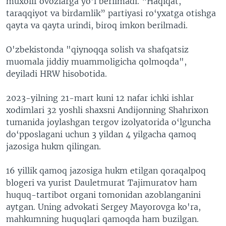
muxolif ovozlarga yo'l berilmadi. “Haqiqat,
taraqqiyot va birdamlik” partiyasi ro‘yxatga otishga
qayta va qayta urindi, biroq imkon berilmadi.
O'zbekistonda "qiynoqqa solish va shafqatsiz
muomala jiddiy muammoligicha qolmoqda",
deyiladi HRW hisobotida.
2023-yilning 21-mart kuni 12 nafar ichki ishlar
xodimlari 32 yoshli shaxsni Andijonning Shahrixon
tumanida joylashgan tergov izolyatorida o‘lguncha
do‘pposlagani uchun 3 yildan 4 yilgacha qamoq
jazosiga hukm qilingan.
16 yillik qamoq jazosiga hukm etilgan qoraqalpoq
blogeri va yurist Dauletmurat Tajimuratov ham
huquq-tartibot organi tomonidan azoblanganini
aytgan. Uning advokati Sergey Mayorovga ko'ra,
mahkumning huquqlari qamoqda ham buzilgan.