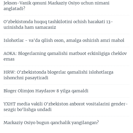
Jekson-Vanik qonuni Markaziy Osiyo uchun nimani
anglatadi?
O'zbekistonda huquq tashkilotini ochish harakati 13-
urinishda ham samarasiz
Islohotlar - va'da qilish oson, amalga oshirish amri mahol
AOKA: Blogerlarning qamalishi matbuot erkinligiga cheklov
emas
HRW: O'zbekistonda blogerlar qamalishi islohotlarga
ishonchni pasaytiradi
Bloger Olimjon Haydarov 8 yilga qamaldi
YXHT media vakili O'zbekiston axborot vositalarini gender-
sezgir bo'lishga undadi
Markaziy Osiyo bugun qanchalik yangilangan?