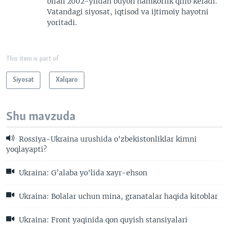
bilan 2002-yildan buyon hamkorlik qilib keladi.
Vatandagi siyosat, iqtisod va ijtimoiy hayotni
yoritadi.
This item is part of
Siyosat
Xalqaro
Shu mavzuda
Rossiya-Ukraina urushida o'zbekistonliklar kimni
yoqlayapti?
Ukraina: G’alaba yo'lida xayr-ehson
Ukraina: Bolalar uchun mina, granatalar haqida kitoblar
Ukraina: Front yaqinida qon quyish stansiyalari