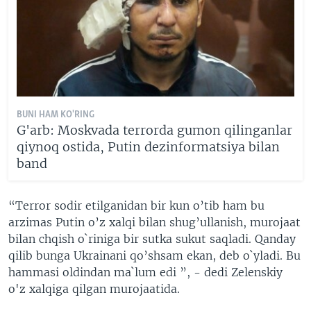
BUNI HAM KO'RING
G'arb: Moskvada terrorda gumon qilinganlar
qiynoq ostida, Putin dezinformatsiya bilan
band
“Terror sodir etilganidan bir kun o’tib ham bu
arzimas Putin o’z xalqi bilan shug’ullanish, murojaat
bilan chqish o`riniga bir sutka sukut saqladi. Qanday
qilib bunga Ukrainani qo’shsam ekan, deb o`yladi. Bu
hammasi oldindan ma`lum edi ”, - dedi Zelenskiy
o'z xalqiga qilgan murojaatida.