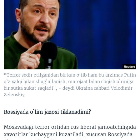
“Terror sodir etilganidan bir kun o’tib ham bu arzimas Putin
o’z xalqi bilan shug’ullanish, murojaat bilan chqish o`riniga
bir sutka sukut saqladi", - deydi Ukraina rahbari Volodimir
Zelenskiy
Rossiyada o`lim jazosi tiklanadimi?
Moskvadagi terror ortidan rus liberal jamoatchiligida
xavotirlar kuchaygani kuzatiladi, xususan Rossiyada