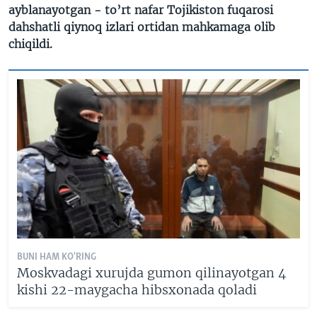
ayblanayotgan - to’rt nafar Tojikiston fuqarosi
dahshatli qiynoq izlari ortidan mahkamaga olib
chiqildi.
BUNI HAM KO'RING
Moskvadagi xurujda gumon qilinayotgan 4
kishi 22-maygacha hibsxonada qoladi