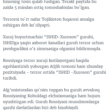
binoning tomi qulab tushgan. Terakt paytida bu
zalda 5 mindan ortiq tomoshabinlar bo`lgan.
Terrorni to`rt nafar Tojikiston fuqarosi amalga
oshirgan deb ko`rilyapti.
Xuruj buyurtmachisi “ISHID-Xuroson” guruhi,
ISHIDga yaqin axborot kanallari guruh terror uchun
javobgarlikni o’z zimmasiga olganini bildirmoqda.
Rossiyaga terror xuruji kutilayotgani haqida
ogohlantirish yuborgan AQSh tomoni ham shunday
pozitsiyada - terror ortida “ISHID -Xuroson” guruhi
turibdi.
Afg’onistondan qo`nim topgan bu guruh avvalroq
Rossiyaning Kobuldagi elchsixonasiga ham hujum
uyushtirgan edi. Guruh Rossiyani musulmonlarga
qarshi davlatlardan biri deb hisoblaydi.