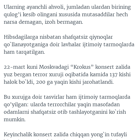
Ularning ayanchli ahvoli, jumladan ulardan birining
qulog’i kesib olingani xususida mutasaddilar hech
narsa demagan, izoh bermagan.
Hibsdagilarga nisbatan shafqatsiz qiynoqlar
qo`llanayotganiga doir lavhalar ijtimoiy tarmoqlarda
ham tarqatilgan.
22-mart kuni Moskvadagi “Krokus” konsert zalida
yuz bergan terror xuruji oqibatida kamida 137 kishi
halok bo`ldi, 200 ga yaqin kishi jarohatlandi.
Bu xurujga doir tasvirlar ham ijtimoiy tarmoqlarda
qo'yilgan: ularda terrorchilar yaqin masofadan
odamlarni shafqatsiz otib tashlayotganini ko`rish
mumkin.
Keyinchalik konsert zalida chiqqan yong`in tufayli