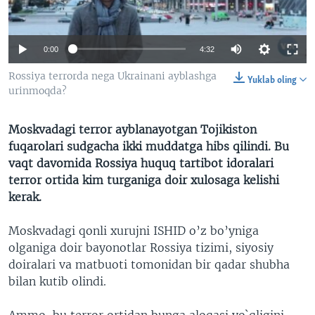
VIDEO
ODNOKLASSNIKI
XABARLAR SURATLARDA
TELEGRAM
0:00
4:32
TWITTER
Rossiya terrorda nega Ukrainani ayblashga
Yuklab oling
SOUNDCLOUD
VOA
urinmoqda?
Moskvadagi terror ayblanayotgan Tojikiston
fuqarolari sudgacha ikki muddatga hibs qilindi. Bu
vaqt davomida Rossiya huquq tartibot idoralari
terror ortida kim turganiga doir xulosaga kelishi
kerak.
Moskvadagi qonli xurujni ISHID o’z bo’yniga
olganiga doir bayonotlar Rossiya tizimi, siyosiy
doiralari va matbuoti tomonidan bir qadar shubha
bilan kutib olindi.
Ammo, bu terror ortidan bunga aloqasi yo`qligini