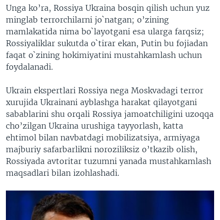
Unga ko’ra, Rossiya Ukraina bosqin qilish uchun yuz
minglab terrorchilarni jo`natgan; o’zining
mamlakatida nima bo`layotgani esa ularga farqsiz;
Rossiyaliklar sukutda o`tirar ekan, Putin bu fojiadan
faqat o`zining hokimiyatini mustahkamlash uchun
foydalanadi.
Ukrain ekspertlari Rossiya nega Moskvadagi terror
xurujida Ukrainani ayblashga harakat qilayotgani
sabablarini shu orqali Rossiya jamoatchiligini uzoqqa
cho’zilgan Ukraina urushiga tayyorlash, katta
ehtimol bilan navbatdagi mobilizatsiya, armiyaga
majburiy safarbarlikni noroziliksiz o’tkazib olish,
Rossiyada avtoritar tuzumni yanada mustahkamlash
maqsadlari bilan izohlashadi.