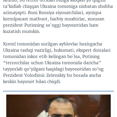
ta’kidlab chiqqan Ukraina tomoniga nisbatan shubha
arimayapti. Buni Rossiya siyosatchilari, ayniqsa
kremlparast matbuot, harbiy muxbirlar, xususan
prezident Putinning so`nggi bayonotidan ham
kuzatish mumkin.
Kreml tomonidan surilgan ayblovlar hozirgacha
Ukraina tashqi vazirligi, hukumati, ekspert doiralari
tomonidan inkor etib kelingan bo`lsa, Putining
“terrorchilar uchun Ukraina tomonida daricha”
tayyorlab qo’yilgani haqidagi bayonotidan so’ng
Prezident Volodimir Zelenskiy bu borada ancha
keskin bayonot bilan chiqdi.