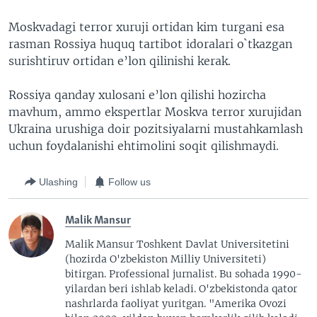
Moskvadagi terror xuruji ortidan kim turgani esa
rasman Rossiya huquq tartibot idoralari o`tkazgan
surishtiruv ortidan e’lon qilinishi kerak.
Rossiya qanday xulosani e’lon qilishi hozircha
mavhum, ammo ekspertlar Moskva terror xurujidan
Ukraina urushiga doir pozitsiyalarni mustahkamlash
uchun foydalanishi ehtimolini soqit qilishmaydi.
Ulashing
Follow us
Malik Mansur
Malik Mansur Toshkent Davlat Universitetini
(hozirda O'zbekiston Milliy Universiteti)
bitirgan. Professional jurnalist. Bu sohada 1990-
yilardan beri ishlab keladi. O'zbekistonda qator
nashrlarda faoliyat yuritgan. "Amerika Ovozi