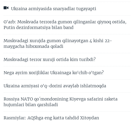
Ukraina armiyasida snaryadlar tugayapti
G'arb: Moskvada terrorda gumon qilinganlar qiynoq ostida,
Putin dezinformatsiya bilan band
Moskvadagi xurujda gumon qilinayotgan 4 kishi 22-
maygacha hibsxonada qoladi
Moskvadagi terror xuruji ortida kim turibdi?
Nega ayrim xorijliklar Ukrainaga ko'chib o'tgan?
Ukraina armiyasi o'q-dorini avaylab ishlatmoqda
Rossiya NATO qo´mondonining Kiyevga safarini raketa
hujumlari bilan qarshiladi
Rasmiylar: AQShga eng katta tahdid Xitoydan