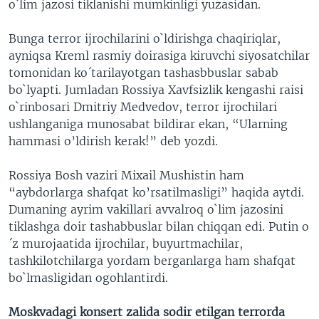
o`lim jazosi tiklanishi mumkinligi yuzasidan.
Bunga terror ijrochilarini o`ldirishga chaqiriqlar,
ayniqsa Kreml rasmiy doirasiga kiruvchi siyosatchilar
tomonidan ko´tarilayotgan tashasbbuslar sabab
bo`lyapti. Jumladan Rossiya Xavfsizlik kengashi raisi
o`rinbosari Dmitriy Medvedov, terror ijrochilari
ushlanganiga munosabat bildirar ekan, “Ularning
hammasi o’ldirish kerak!” deb yozdi.
Rossiya Bosh vaziri Mixail Mushistin ham
“aybdorlarga shafqat ko’rsatilmasligi” haqida aytdi.
Dumaning ayrim vakillari avvalroq o`lim jazosini
tiklashga doir tashabbuslar bilan chiqqan edi. Putin o
´z murojaatida ijrochilar, buyurtmachilar,
tashkilotchilarga yordam berganlarga ham shafqat
bo`lmasligidan ogohlantirdi.
Moskvadagi konsert zalida sodir etilgan terrorda