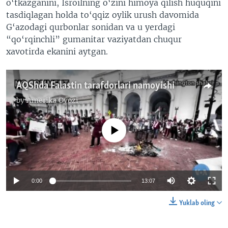
o‘tkazganini, Isroilning o‘zini himoya qilish huquqini
tasdiqlagan holda to‘qqiz oylik urush davomida
G‘azodagi qurbonlar sonidan va u yerdagi
“qo‘rqinchli” gumanitar vaziyatdan chuqur
xavotirda ekanini aytgan.
AQShda Falastin tarafdorlari namoyishi
by
Amerika Ovozi
No media source currently available
0:00
13:07
Yuklab oling