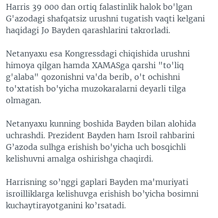
Harris 39 000 dan ortiq falastinlik halok bo'lgan
G'azodagi shafqatsiz urushni tugatish vaqti kelgani
haqidagi Jo Bayden qarashlarini takrorladi.
Netanyaxu esa Kongressdagi chiqishida urushni
himoya qilgan hamda XAMASga qarshi "to'liq
g'alaba" qozonishni va'da berib, o't ochishni
to'xtatish bo'yicha muzokaralarni deyarli tilga
olmagan.
Netanyaxu kunning boshida Bayden bilan alohida
uchrashdi. Prezident Bayden ham Isroil rahbarini
G’azoda sulhga erishish bo'yicha uch bosqichli
kelishuvni amalga oshirishga chaqirdi.
Harrisning so’nggi gaplari Bayden ma'muriyati
isroilliklarga kelishuvga erishish bo’yicha bosimni
kuchaytirayotganini ko’rsatadi.