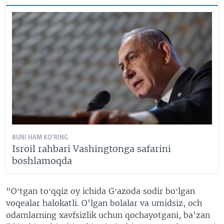
BUNI HAM KO'RING
Isroil rahbari Vashingtonga safarini
boshlamoqda
“Oʻtgan toʻqqiz oy ichida Gʻazoda sodir boʻlgan
voqealar halokatli. O'lgan bolalar va umidsiz, och
odamlarning xavfsizlik uchun qochayotgani, ba'zan