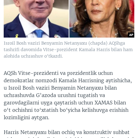
VIDEO
ODNOKLASSNIKI
XABARLAR SURATLARDA
TELEGRAM
TWITTER
SOUNDCLOUD
VOA
Isroil Bosh vaziri Benyamin Netanyaxu (chapda) AQShga
tashrifi davomida Vitse-prezident Kamala Harris bilan ham
alohida uchrashuv o'tkazdi.
AQSh Vitse-prezidenti va prezidentlik uchun
demokratlar nomzodi Kamala Harrisning aytishicha,
u Isroil Bosh vaziri Benyamin Netanyaxu bilan
uchrashuvda G’azoda urushni tugatish va
garovdagilarni uyga qaytarish uchun XAMAS bilan
o‘t ochishni to‘xtatish bo‘yicha kelishuvga erishish
lozimligini aytgan.
Harris Netanyaxu bilan ochiq va konstruktiv suhbat