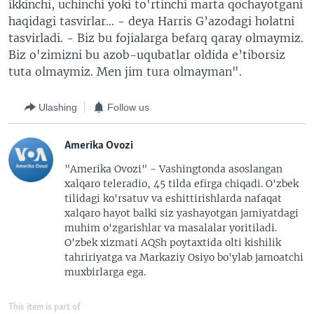
ikkinchi, uchinchi yoki to'rtinchi marta qochayotgani
haqidagi tasvirlar… - deya Harris G’azodagi holatni
tasvirladi. - Biz bu fojialarga befarq qaray olmaymiz.
Biz o'zimizni bu azob-uqubatlar oldida e’tiborsiz
tuta olmaymiz. Men jim tura olmayman".
Ulashing
Follow us
Amerika Ovozi
"Amerika Ovozi" - Vashingtonda asoslangan
xalqaro teleradio, 45 tilda efirga chiqadi. O'zbek
tilidagi ko'rsatuv va eshittirishlarda nafaqat
xalqaro hayot balki siz yashayotgan jamiyatdagi
muhim o'zgarishlar va masalalar yoritiladi.
O'zbek xizmati AQSh poytaxtida olti kishilik
tahririyatga va Markaziy Osiyo bo'ylab jamoatchi
muxbirlarga ega.
This item is part of