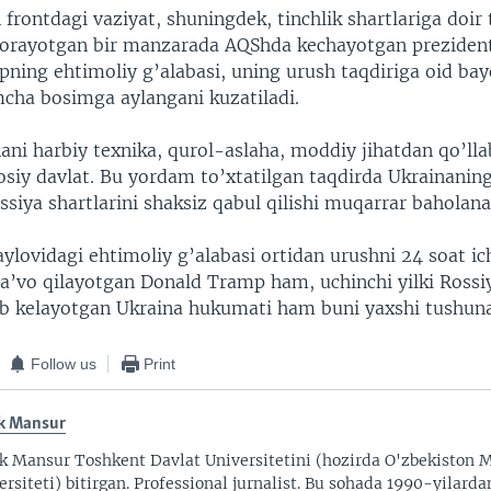
frontdagi vaziyat, shuningdek, tinchlik shartlariga doir 
borayotgan bir manzarada AQShda kechayotgan prezidentl
ning ehtimoliy g’alabasi, uning urush taqdiriga oid bay
cha bosimga aylangani kuzatiladi.
ani harbiy texnika, qurol-aslaha, moddiy jihatdan qo’ll
osiy davlat. Bu yordam to’xtatilgan taqdirda Ukrainanin
ssiya shartlarini shaksiz qabul qilishi muqarrar baholana
aylovidagi ehtimoliy g’alabasi ortidan urushni 24 soat ic
 da’vo qilayotgan Donald Tramp ham, uchinchi yilki Rossi
ib kelayotgan Ukraina hukumati ham buni yaxshi tushuna
Follow us
Print
k Mansur
k Mansur Toshkent Davlat Universitetini (hozirda O'zbekiston M
ersiteti) bitirgan. Professional jurnalist. Bu sohada 1990-yilarda