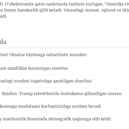
di. O'zbekistonda qator nashrlarda faoliyat yuritgan. "Amerika O
an buyon hamkorlik qilib keladi. Vatandagi siyosat, iqtisod va ijt
adi.
da
vlari Ukraina foydasiga ishlatilishi mumkin
arni ozodlikda kutayotgan sinovlar
nadagi urushni tugatishga qaratilgan shartlari
 - Bayden-Tramp teledebatida muhokama qilinadigan mavzu
Ukrainaga mudofaani kuchaytirishga yordam beradi
siy mavhumlik Rossiyada demografik inqirozga olib keldi