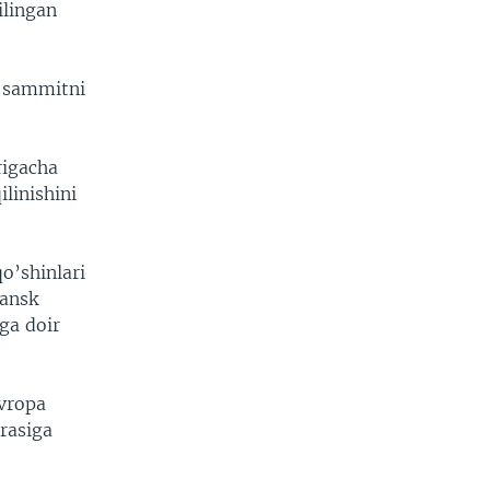
ilingan
i sammitni
rigacha
ilinishini
o’shinlari
gansk
ga doir
evropa
rasiga