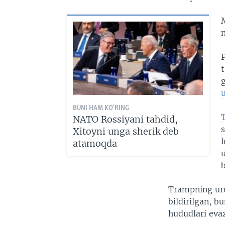
n
t
g
u
BUNI HAM KO'RING
NATO Rossiyani tahdid,
s
Xitoyni unga sherik deb
l
atamoqda
b
Trampning uru
bildirilgan, b
hududlari evaz