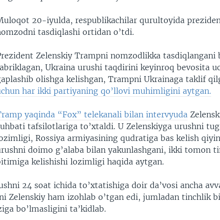
Muloqot 20-iyulda, respublikachilar qurultoyida preziden
omzodni tasdiqlashi ortidan o’tdi.
Prezident Zelenskiy Trampni nomzodlikka tasdiqlangani 
abriklagan, Ukraina urushi taqdirini keyinroq bevosita 
aplashib olishga kelishgan, Trampni Ukrainaga taklif qi
chun har ikki partiyaning qo’llovi muhimligini aytgan.
Tramp yaqinda “Fox” telekanali bilan intervyuda
Zelenski
uhbati tafsilotlariga to’xtaldi. U Zelenskiyga urushni tug
ozimligi, Rossiya armiyasining qudratiga bas kelish qiyinl
urushni doimo g’alaba bilan yakunlashgani, ikki tomon ti
itimiga kelishishi lozimligi haqida aytgan.
shni 24 soat ichida to’xtatishiga doir da’vosi ancha av
uni Zelenskiy ham izohlab o’tgan edi, jumladan tinchlik b
iga bo’lmasligini ta’kidlab.