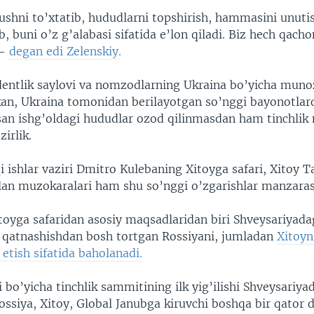
ushni to’xtatib, hududlarni topshirish, hammasini unutis
b, buni o’z g’alabasi sifatida e’lon qiladi. Biz hech qach
 -
degan edi Zelenskiy.
entlik saylovi va nomzodlarning Ukraina bo’yicha munoz
an, Ukraina tomonidan berilayotgan so’nggi bayonotlar
usan ishg’oldagi hududlar ozod qilinmasdan ham tinchlik
irlik.
 ishlar vaziri Dmitro Kulebaning Xitoyga safari, Xitoy Ta
ilan muzokaralari ham shu so’nggi o’zgarishlar manzaras
oyga safaridan asosiy maqsadlaridan biri Shveysariyadag
qatnashishdan bosh tortgan Rossiyani, jumladan
Xitoyn
 etish sifatida baholanadi.
 bo’yicha tinchlik sammitining ilk yig’ilishi Shveysariyad
siya, Xitoy, Global Janubga kiruvchi boshqa bir qator d