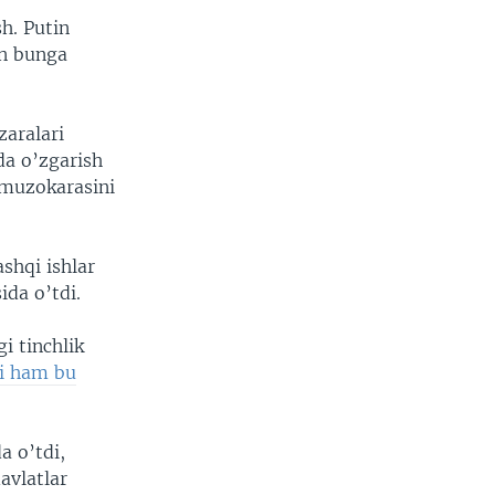
h. Putin
on bunga
aralari
da o’zgarish
 muzokarasini
shqi ishlar
ida o’tdi.
i tinchlik
i ham bu
a o’tdi,
avlatlar