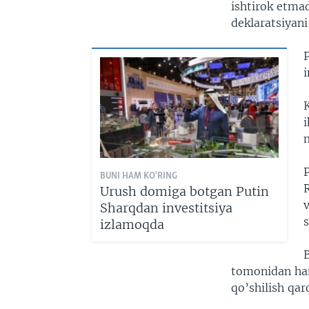
ishtirok etma
deklaratsiyan
i
K
i
BUNI HAM KO'RING
Urush domiga botgan Putin
v
Sharqdan investitsiya
s
izlamoqda
B
tomonidan ham
qo’shilish qar