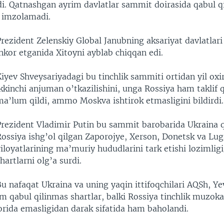
di. Qatnashgan ayrim davlatlar sammit doirasida qabul q
i imzolamadi.
Prezident Zelenskiy Global Janubning aksariyat davlatlar
nkor etganida Xitoyni ayblab chiqqan edi.
iyev Shveysariyadagi bu tinchlik sammiti ortidan yil oxi
kkinchi anjuman o’tkazilishini, unga Rossiya ham taklif q
ma’lum qildi, ammo Moskva ishtirok etmasligini bildirdi.
Prezident Vladimir Putin bu sammit barobarida Ukraina q
Rossiya ishg’ol qilgan Zaporojye, Xerson, Donetsk va Lu
iloyatlarining ma’muriy hududlarini tark etishi lozimligi
hartlarni olg’a surdi.
u nafaqat Ukraina va uning yaqin ittifoqchilari AQSh, Y
 qabul qilinmas shartlar, balki Rossiya tinchlik muzoka
orida emasligidan darak sifatida ham baholandi.