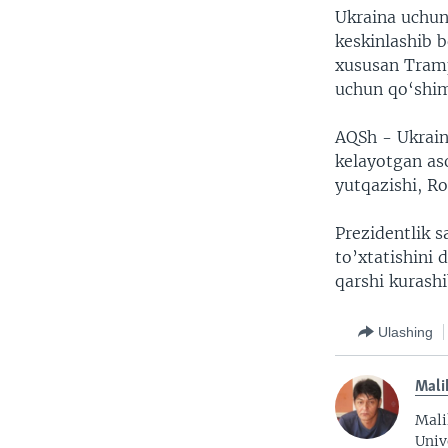
Ukraina uchun 
keskinlashib 
xususan Tramp
uchun qo‘shim
AQSh - Ukrain
kelayotgan as
yutqazishi, Ro
Prezidentlik s
to’xtatishini
qarshi kurash
Ulashing
Mali
Mali
Univ