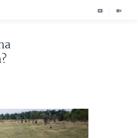
na
a?