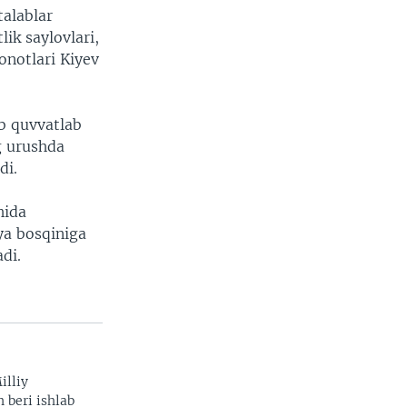
talablar
ik saylovlari,
onotlari Kiyev
ab quvvatlab
g urushda
di.
hida
ya bosqiniga
di.
illiy
n beri ishlab