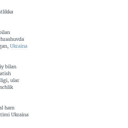
tlikka
bilan
uchrashuvda
lgan,
Ukraina
y bilan
atish
igi, ular
nchlik
val ham
itimi Ukraina