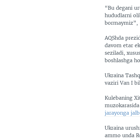
“Bu degani ur
hududlarni oli
bormaymiz”,
AQShda prezid
davom etar ek
seziladi, xus
boshlashga hoz
Ukraina Tashqi
vaziri Van I b
Kulebaning Xit
muzokarasida 
jarayonga jalb
Ukraina urushi
ammo unda Ros