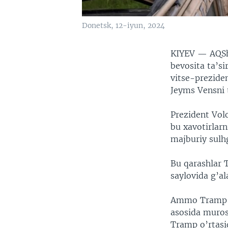
Donetsk, 12-iyun, 2024
KIYEV —
AQSh
bevosita ta’s
vitse-prezide
Jeyms Vensni t
Prezident Vol
bu xavotirlarn
majburiy sulh
Bu qarashlar T
saylovida g’al
Ammo Tramp ur
asosida muros
Tramp o’rtasi