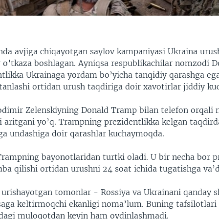
da avjiga chiqayotgan saylov kampaniyasi Ukraina uru
ir o’tkaza boshlagan. Ayniqsa respublikachilar nomzodi
ntlikka Ukrainaga yordam bo’yicha tanqidiy qarashga eg
anlashi ortidan urush taqdiriga doir xavotirlar jiddiy ku
odimir Zelenskiyning Donald Tramp bilan telefon orqali
i aritgani yo’q. Trampning prezidentlikka kelgan taqdird
ga undashiga doir qarashlar kuchaymoqda.
rampning bayonotlaridan turtki oladi. U bir necha bor p
aba qilishi ortidan urushni 24 soat ichida tugatishga va’d
ishayotgan tomonlar - Rossiya va Ukrainani qanday sh
aga keltirmoqchi ekanligi noma’lum. Buning tafsilotlari 
dagi muloqotdan keyin ham oydinlashmadi.