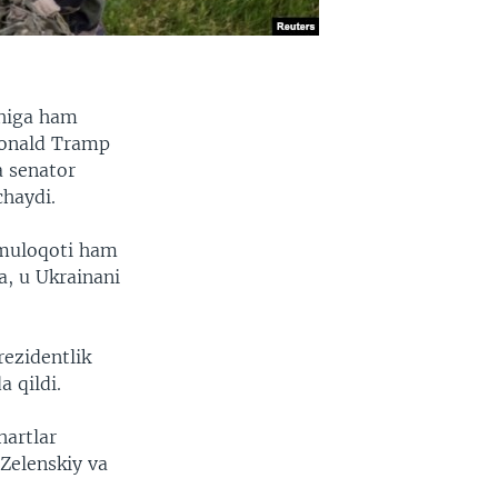
shiga ham
 Donald Tramp
a senator
chaydi.
 muloqoti ham
a, u Ukrainani
rezidentlik
a qildi.
artlar
Zelenskiy va