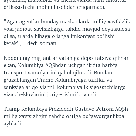
o’tkazish ehtimolini hisobdan chiqarmadi.
"Agar agentlar bunday maskanlarda milliy xavfsizlik
yoki jamoat xavfsizligiga tahdid mavjud deya xulosa
qilsa, ularda hibsga olishga imkoniyat bo’lishi
kerak”, - dedi Xoman.
Noqonuniy migrantlar vataniga deportatsiya qilinar
ekan, Kolumbiya AQShdan uchgan ikkita harbiy
transport samolyotini qabul qilmadi. Bundan
g’azablangan Tramp Kolumbiyaga tariflar va
sanksiyalar qo’yishni, kolumbiyalik siyosatchilarga
viza cheklovlarini joriy etishni buyurdi.
Tramp Kolumbiya Prezidenti Gustavo Petroni AQSh
milliy xavfsizligini tahdid ostiga qo’yayotganlikda
aybladi.