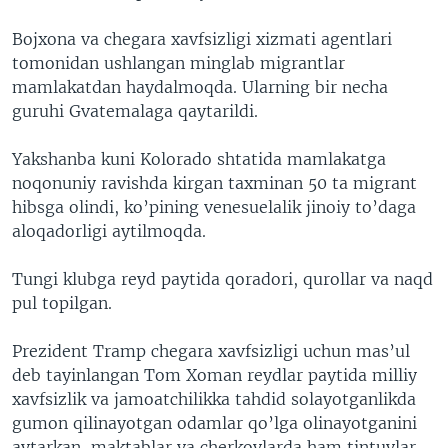
Bojxona va chegara xavfsizligi xizmati agentlari
tomonidan ushlangan minglab migrantlar
mamlakatdan haydalmoqda. Ularning bir necha
guruhi Gvatemalaga qaytarildi.
Yakshanba kuni Kolorado shtatida mamlakatga
noqonuniy ravishda kirgan taxminan 50 ta migrant
hibsga olindi, ko’pining venesuelalik jinoiy to’daga
aloqadorligi aytilmoqda.
Tungi klubga reyd paytida qoradori, qurollar va naqd
pul topilgan.
Prezident Tramp chegara xavfsizligi uchun mas’ul
deb tayinlangan Tom Xoman reydlar paytida milliy
xavfsizlik va jamoatchilikka tahdid solayotganlikda
gumon qilinayotgan odamlar qo’lga olinayotganini
aytarkan, maktablar va cherkovlarda ham tintuvlar