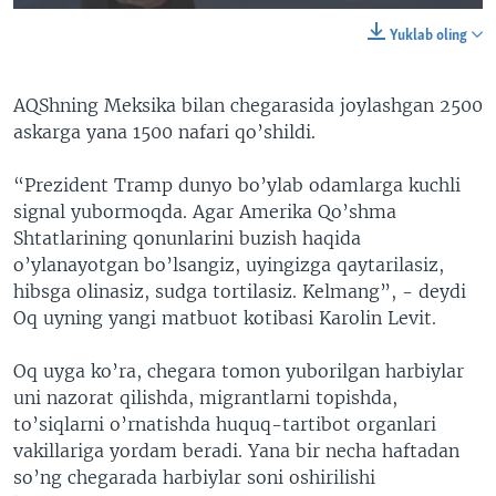
240p
Yuklab oling
360p
Auto
240p
360p
480p
AQShning Meksika bilan chegarasida joylashgan 2500
480p
askarga yana 1500 nafari qo’shildi.
720p
720p
1080p
“Prezident Tramp dunyo bo’ylab odamlarga kuchli
1080p
signal yubormoqda. Agar Amerika Qo’shma
Shtatlarining qonunlarini buzish haqida
o’ylanayotgan bo’lsangiz, uyingizga qaytarilasiz,
hibsga olinasiz, sudga tortilasiz. Kelmang”, - deydi
Oq uyning yangi matbuot kotibasi Karolin Levit.
Oq uyga ko’ra, chegara tomon yuborilgan harbiylar
uni nazorat qilishda, migrantlarni topishda,
to’siqlarni o’rnatishda huquq-tartibot organlari
vakillariga yordam beradi. Yana bir necha haftadan
so’ng chegarada harbiylar soni oshirilishi