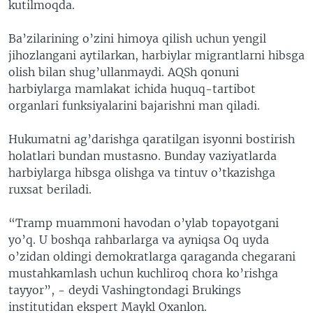
kutilmoqda.
Ba’zilarining o’zini himoya qilish uchun yengil
jihozlangani aytilarkan, harbiylar migrantlarni hibsga
olish bilan shug’ullanmaydi. AQSh qonuni
harbiylarga mamlakat ichida huquq-tartibot
organlari funksiyalarini bajarishni man qiladi.
Hukumatni ag’darishga qaratilgan isyonni bostirish
holatlari bundan mustasno. Bunday vaziyatlarda
harbiylarga hibsga olishga va tintuv o’tkazishga
ruxsat beriladi.
“Tramp muammoni havodan o’ylab topayotgani
yo’q. U boshqa rahbarlarga va ayniqsa Oq uyda
o’zidan oldingi demokratlarga qaraganda chegarani
mustahkamlash uchun kuchliroq chora ko’rishga
tayyor”, - deydi Vashingtondagi Brukings
institutidan ekspert Maykl Oxanlon.