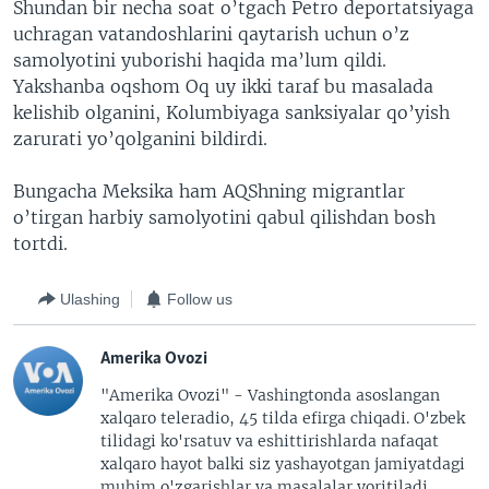
Shundan bir necha soat o’tgach Petro deportatsiyaga
uchragan vatandoshlarini qaytarish uchun o’z
samolyotini yuborishi haqida ma’lum qildi.
Yakshanba oqshom Oq uy ikki taraf bu masalada
kelishib olganini, Kolumbiyaga sanksiyalar qo’yish
zarurati yo’qolganini bildirdi.
Bungacha Meksika ham AQShning migrantlar
o’tirgan harbiy samolyotini qabul qilishdan bosh
tortdi.
Ulashing
Follow us
Amerika Ovozi
"Amerika Ovozi" - Vashingtonda asoslangan
xalqaro teleradio, 45 tilda efirga chiqadi. O'zbek
tilidagi ko'rsatuv va eshittirishlarda nafaqat
xalqaro hayot balki siz yashayotgan jamiyatdagi
muhim o'zgarishlar va masalalar yoritiladi.