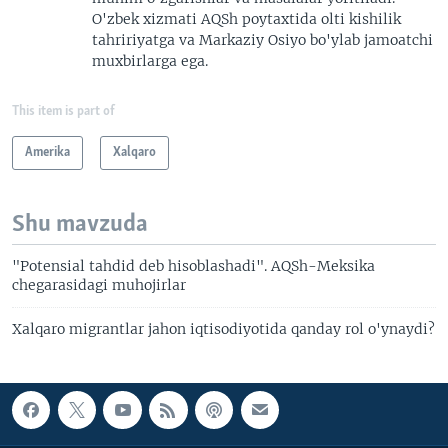
O'zbek xizmati AQSh poytaxtida olti kishilik
tahririyatga va Markaziy Osiyo bo'ylab jamoatchi
muxbirlarga ega.
This item is part of
Amerika
Xalqaro
Shu mavzuda
"Potensial tahdid deb hisoblashadi". AQSh-Meksika
chegarasidagi muhojirlar
Xalqaro migrantlar jahon iqtisodiyotida qanday rol o'ynaydi?