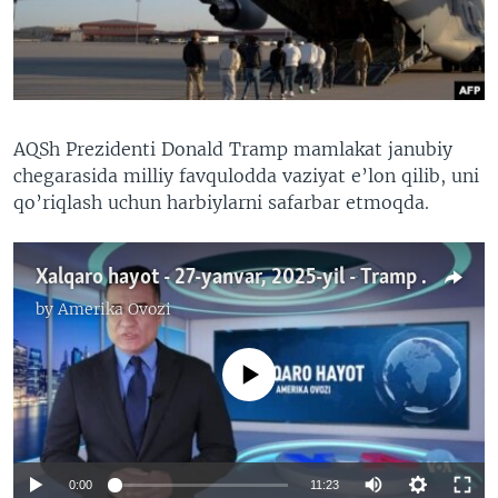
VIDEO
ODNOKLASSNIKI
XABARLAR SURATLARDA
TELEGRAM
TWITTER
SOUNDCLOUD
VOA
AQSh Prezidenti Donald Tramp mamlakat janubiy
chegarasida milliy favqulodda vaziyat e’lon qilib, uni
qo’riqlash uchun harbiylarni safarbar etmoqda.
Xalqaro hayot - 27-yanvar, 2025-yil - Tramp g’azoliklarni arab davlatlariga ko’chirmoqchi
by
Amerika Ovozi
No media source currently available
Auto
0:00
11:23