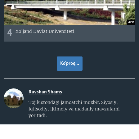
4
Xo'jand Davlat Universiteti
Ko'proq...
Ravshan Shams
Tojikistondagi jamoatchi muxbir. Siyosiy,
iqtisodiy, ijtimoiy va madaniy mavzularni
yoritadi.