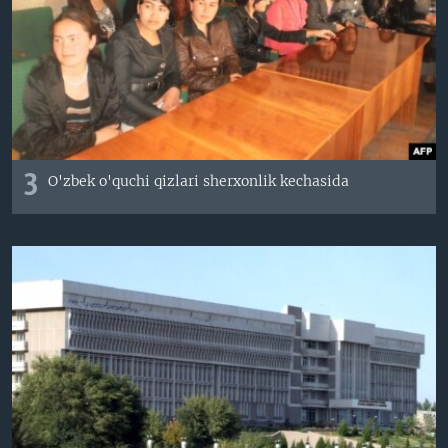
3
O'zbek o'quchi qizlari sherxonlik kechasida