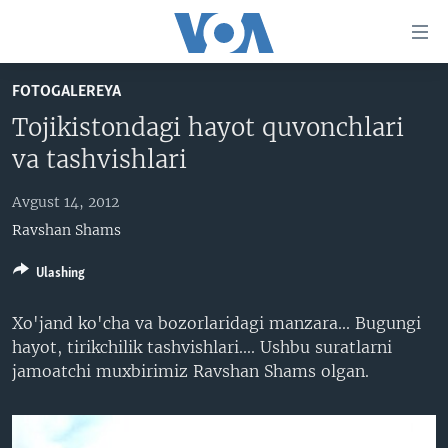
Bosh
sahifaga
boring
Boshiga
FOTOGALEREYA
qayting
BOSH SAHIFA
Tojikistondagi hayot quvonchlari
Qidiruvga
AMERIKA
va tashvishlari
o'ting
MARKAZIY OSIYO
Avgust 14, 2012
XALQARO
Ravshan Shams
VATANDOSHLAR
Ulashing
MULTIMEDIA
Xo'jand ko'cha va bozorlaridagi manzara... Bugungi
IJTIMOIY TARMOQLAR
AMERIKA MANZARALARI
hayot, tirikchilik tashvishlari.... Ushbu suratlarni
INGLIZ TILI DARSLARI
XALQARO HAYOT
FACEBOOK
jamoatchi muxbirimiz Ravshan Shams olgan.
EDITORIAL
VASHINGTON CHOYXONASI
YOUTUBE
MOBIL-SALOM!
INSTAGRAM
Learning English