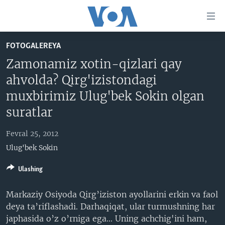
Bosh
sahifaga
boring
Boshiga
FOTOGALEREYA
qayting
BOSH SAHIFA
Zamonamiz xotin-qizlari qay
Qidiruvga
AMERIKA
ahvolda? Qirg'izistondagi
o'ting
MARKAZIY OSIYO
muxbirimiz Ulug'bek Sokin olgan
XALQARO
suratlar
VATANDOSHLAR
Fevral 25, 2012
MULTIMEDIA
Ulug'bek Sokin
IJTIMOIY TARMOQLAR
AMERIKA MANZARALARI
Ulashing
INGLIZ TILI DARSLARI
XALQARO HAYOT
FACEBOOK
Markaziy Osiyoda Qirg’iziston ayollarini erkin va faol
EDITORIAL
VASHINGTON CHOYXONASI
YOUTUBE
deya ta’riflashadi. Darhaqiqat, ular turmushning har
MOBIL-SALOM!
INSTAGRAM
japhasida o’z o’rniga ega... Uning achchig'ini ham,
Learning English