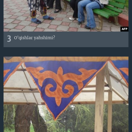
3
O’qishlar yahshimi?