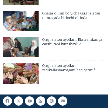
Onalar o'limi bo'yicha Qirg'iziston
mintaqada birinchi o'rinda
Qirg’iziston ayollari: Ekstremizmga
qarshi faol kurashaylik
Qirg'iziston ayollari
radikallashayotgani haqiqatmi?