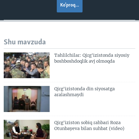
Ko'proq...
Shu mavzuda
Tahlilchilar: Qirg'izistonda siyosiy
boshboshdoqlik avj olmoqda
Qirg'izistonda din siyosatga
aralashmaydi
Qirg'iziston sobiq rahbari Roza
Otunbayeva bilan suhbat (video)