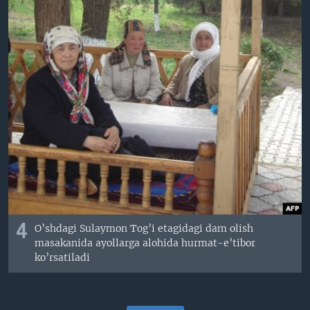
4
O’shdagi Sulaymon Tog’i etagidagi dam olish
masakanida ayollarga alohida hurmat-e’tibor
ko’rsatiladi