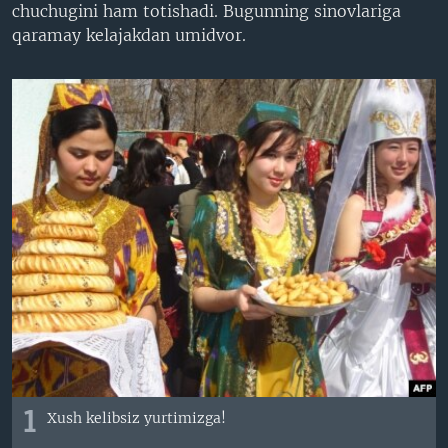
chuchugini ham totishadi. Bugunning sinovlariga
VIDEO
ODNOKLASSNIKI
qaramay kelajakdan umidvor.
XABARLAR SURATLARDA
TELEGRAM
TWITTER
SOUNDCLOUD
VOA
1
Xush kelibsiz yurtimizga!