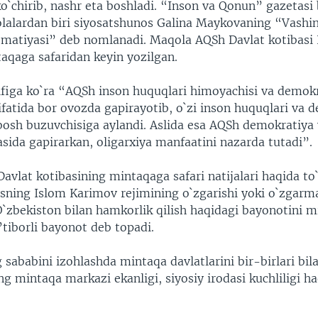
o`chirib, nashr eta boshladi. “Inson va Qonun” gazetasi
alardan biri siyosatshunos Galina Maykovaning “Vashi
matiyasi” deb nomlanadi. Maqola AQSh Davlat kotibasi
aqaga safaridan keyin yozilgan.
figa ko`ra “AQSh inson huquqlari himoyachisi va demok
ifatida bor ovozda gapirayotib, o`zi inson huquqlari va 
 bosh buzuvchisiga aylandi. Aslida esa AQSh demokratiya
sida gapirarkan, oligarxiya manfaatini nazarda tutadi”.
avlat kotibasining mintaqaga safari natijalari haqida to`
sning Islom Karimov rejimining o`zgarishi yoki o`zgarm
O`zbekiston bilan hamkorlik qilish haqidagi bayonotini 
’tiborli bayonot deb topadi.
 sababini izohlashda mintaqa davlatlarini bir-birlari bil
g mintaqa markazi ekanligi, siyosiy irodasi kuchliligi h