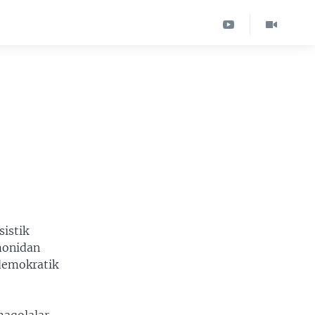
sistik
monidan
 demokratik