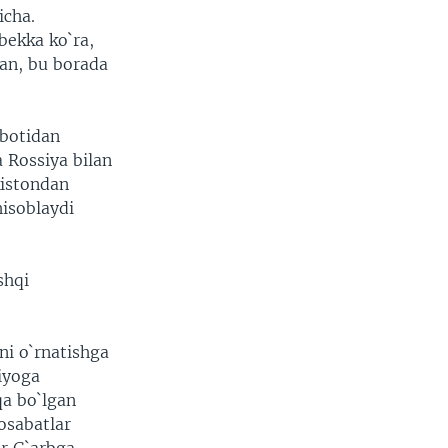
icha.
bekka ko`ra,
kan, bu borada
ibotidan
 Rossiya bilan
kistondan
hisoblaydi
shqi
ni o`rnatishga
iyoga
qa bo`lgan
osabatlar