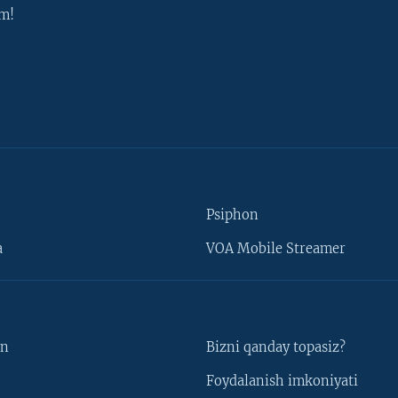
m!
Psiphon
a
VOA Mobile Streamer
un
Bizni qanday topasiz?
Foydalanish imkoniyati