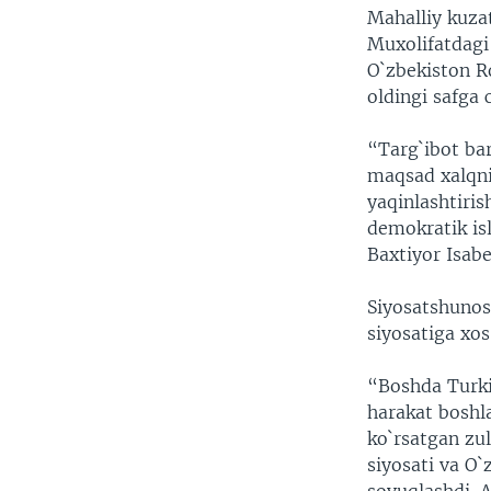
Mahalliy kuzat
Muxolifatdagi 
O`zbekiston R
oldingi safga
“Targ`ibot ba
maqsad xalqni 
yaqinlashtiri
demokratik isl
Baxtiyor Isabe
Siyosatshunos
siyosatiga xos
“Boshda Turki
harakat boshl
ko`rsatgan zul
siyosati va O`