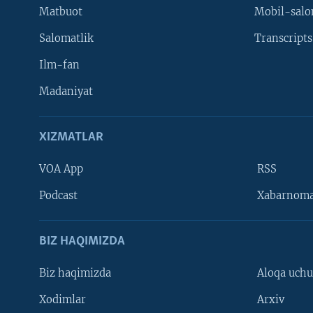
Matbuot
Mobil-salo
Salomatlik
Transcripts
Ilm-fan
Madaniyat
XIZMATLAR
VOA App
RSS
Learning English
Podcast
Xabarnom
BIZ HAQIMIZDA
Biz haqimizda
Aloqa uch
Xodimlar
Arxiv
VOA