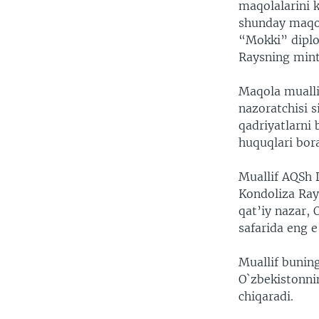
maqolalarini k
shunday maqol
“Mokki” diplo
Raysning mint
Maqola mualli
nazoratchisi s
qadriyatlarni
huquqlari bora
Muallif AQSh D
Kondoliza Ray
qat’iy nazar, 
safarida eng e
Muallif buning
O`zbekistonnin
chiqaradi.