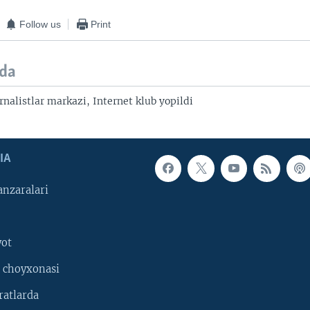
Follow us
Print
da
nalistlar markazi, Internet klub yopildi
IA
nzaralari
yot
 choyxonasi
ratlarda