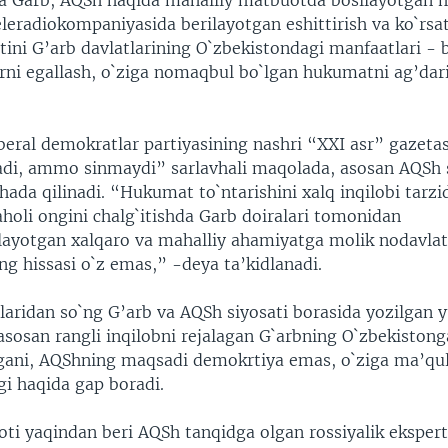
a Garb, AQSh haqida mahalliy matbuotda bosilayotgan m
eleradiokompaniyasida berilayotgan eshittirish va ko`rsa
tini G’arb davlatlarining O`zbekistondagi manfaatlari - 
arni egallash, o`ziga nomaqbul bo`lgan hukumatni ag’dari
beral demokratlar partiyasining nashri “XXI asr” gazeta
adi, ammo sinmaydi” sarlavhali maqolada, asosan AQSh 
ada qilinadi. “Hukumat to`ntarishini xalq inqilobi tarzi
aholi ongini chalg`itishda Garb doiralari tomonidan
ilayotgan xalqaro va mahalliy ahamiyatga molik nodavla
ing hissasi o`z emas,” -deya ta’kidlanadi.
laridan so`ng G’arb va AQSh siyosati borasida yozilgan 
asosan rangli inqilobni rejalagan G`arbning O`zbekiston
gani, AQShning maqsadi demokrtiya emas, o`ziga ma’qu
gi haqida gap boradi.
ti yaqindan beri AQSh tanqidga olgan rossiyalik ekspert