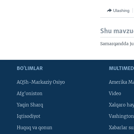
Ulashing
Shu mavzu
Samarqandda jur
BO'LIMLAR
MULTIMED
AQSh-Markaziy Osiyo
Amerika Ma
Afg'oniston
Video
Yaqin Sharq
Xalqaro ha
Iqtisodiyot
Vashington
Huquq va qonun
Xabarlar su