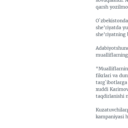
sovuqlashdi. 
qarsh yozilmo
O`zbekistonda 
she’riyatda yu
she’riyatning
Adabiyotshuno
mualliflarnin
“Mualliflarni
fikrlari va d
targ`ibotlarga
xuddi Karimo
taqdirlanishi
Kuzatuvchilar
kampaniyasi h