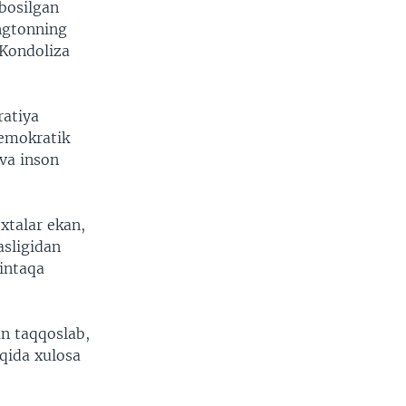
 bosilgan
ngtonning
 Kondoliza
ratiya
demokratik
 va inson
xtalar ekan,
asligidan
mintaqa
an taqqoslab,
aqida xulosa