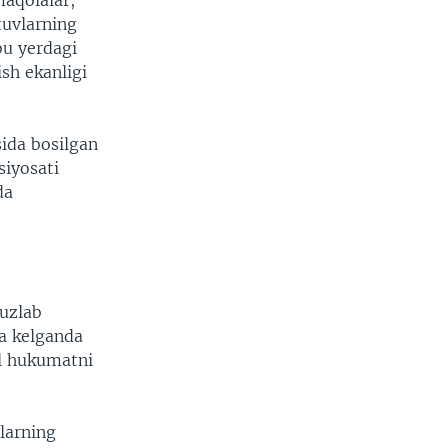
aqolalar,
tuvlarning
bu yerdagi
sh ekanligi
sida bosilgan
siyosati
da
t
yuzlab
ga kelganda
l hukumatni
larning