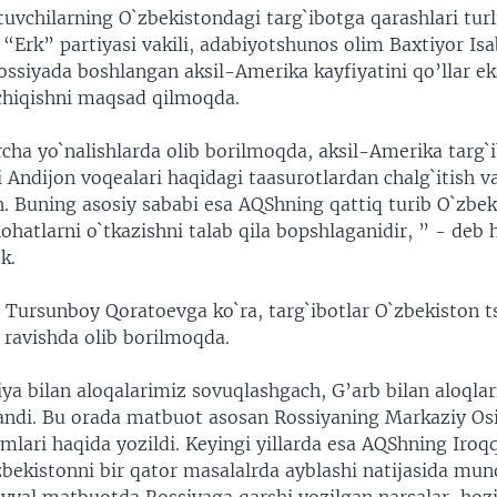
uvchilarning O`zbekistondagi targ`ibotga qarashlari turl
“Erk” partiyasi vakili, adabiyotshunos olim Baxtiyor Isa
ossiyada boshlangan aksil-Amerika kayfiyatini qo’llar e
 chiqishni maqsad qilmoqda.
rcha yo`nalishlarda olib borilmoqda, aksil-Amerika targ`
Andijon voqealari haqidagi taasurotlardan chalg`itish va
sh. Buning asosiy sababi esa AQShning qattiq turib O`zbe
ohatlarni o`tkazishni talab qila bopshlaganidir, ” - deb 
k.
 Tursunboy Qoratoevga ko`ra, targ`ibotlar O`zbekiston t
 ravishda olib borilmoqda.
ya bilan aloqalarimiz sovuqlashgach, G’arb bilan aloqlar
andi. Bu orada matbuot asosan Rossiyaning Markaziy Os
mlari haqida yozildi. Keyingi yillarda esa AQShning Iroq
zbekistonni bir qator masalalrda ayblashi natijasida mun