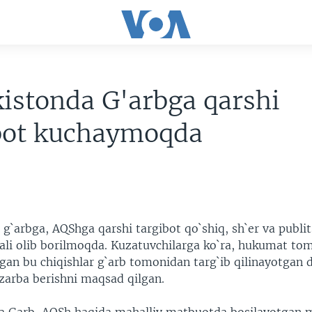
istonda G'arbga qarshi
ibot kuchaymoqda
g`arbga, AQShga qarshi targibot qo`shiq, sh`er va publit
ali olib borilmoqda. Kuzatuvchilarga ko`ra, hukumat to
tgan bu chiqishlar g`arb tomonidan targ`ib qilinayotgan
 zarba berishni maqsad qilgan.