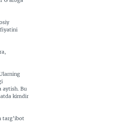
ir G`arbga
osiy
fiyatini
ra,
Ularning
gi
 aytish. Bu
atda kimdir
 targ’ibot