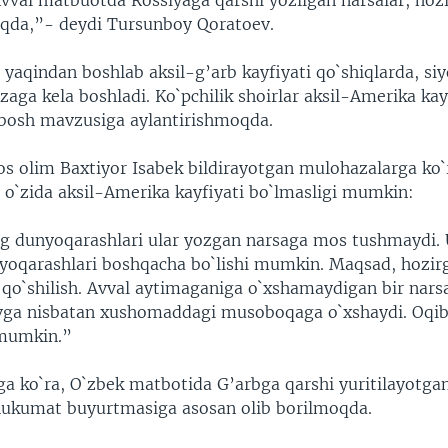
Avval matbuotda Rossiyaga qarshi yozilgan narsalar, hoz
qda,”- deydi Tursunboy Qoratoev.
yaqindan boshlab aksil-g’arb kayfiyati qo`shiqlarda, siy
zaga kela boshladi. Ko`pchilik shoirlar aksil-Amerika kay
 bosh mavzusiga aylantirishmoqda.
s olim Baxtiyor Isabek bildirayotgan mulohazalarga ko`
g o`zida aksil-Amerika kayfiyati bo`lmasligi mumkin:
ng dunyoqarashlari ular yozgan narsaga mos tushmaydi. 
unyoqarashlari boshqacha bo`lishi mumkin. Maqsad, hozir
 qo`shilish. Avval aytimaganiga o`xshamaydigan bir narsa
vga nisbatan xushomaddagi musoboqaga o`xshaydi. Oqib
 mumkin.”
ga ko`ra, O`zbek matbotida G’arbga qarshi yuritilayotgan
ukumat buyurtmasiga asosan olib borilmoqda.