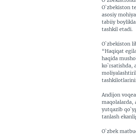
O`zbekistrond
VIDEO
ODNOKLASSNIKI
O`zbekiston t
XABARLAR SURATLARDA
TELEGRAM
asosiy mohiya
tabiiy boylikl
TWITTER
tashkil etadi.
SOUNDCLOUD
O`zbekiston li
“Haqiqat egil
haqida mushoh
ko`rsatishda, 
moliyalashtir
tashkilotlarin
Andijon voqea
maqolalarda, 
yutqazib qo`y
tanlash ekanli
O`zbek matbuo