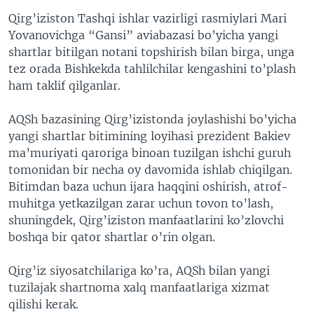
VIDEO
ODNOKLASSNIKI
Qirg’iziston Tashqi ishlar vazirligi rasmiylari Mari
Yovanovichga “Gansi” aviabazasi bo’yicha yangi
XABARLAR SURATLARDA
TELEGRAM
shartlar bitilgan notani topshirish bilan birga, unga
TWITTER
tez orada Bishkekda tahlilchilar kengashini to’plash
ham taklif qilganlar.
SOUNDCLOUD
VOA
AQSh bazasining Qirg’izistonda joylashishi bo’yicha
yangi shartlar bitimining loyihasi prezident Bakiev
ma’muriyati qaroriga binoan tuzilgan ishchi guruh
tomonidan bir necha oy davomida ishlab chiqilgan.
Bitimdan baza uchun ijara haqqini oshirish, atrof-
muhitga yetkazilgan zarar uchun tovon to’lash,
shuningdek, Qirg’iziston manfaatlarini ko’zlovchi
boshqa bir qator shartlar o’rin olgan.
Qirg’iz siyosatchilariga ko’ra, AQSh bilan yangi
tuzilajak shartnoma xalq manfaatlariga xizmat
qilishi kerak.