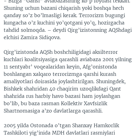
- Bizga “Gansi” aviabazasining ko’p foydasi tekkan.
Shuning uchun bazani chiqarish yoki boshqa hech
qanday so’z bo’lmasligi kerak. Terrorizm bugungi
kungacha o’z kuchini yo’qotgani yo’q, hozirgacha
tahdid solmoqda. – deydi Qirg’izistonning AQShdagi
elchisi Zamira Sidiqova.
Qirg’izistonda AQSh boshchiligidagi aksilterror
kuchlari koalitsiyasiga qarashli aviabaza 2001 yilning
11 sentyabr’ voqealaridan keyin, Afg’onistonda
boshlangan xalqaro terrorizmga qarshi kurash
amaliyotlari doirasida joylashtirilgan. Shuningdek,
Bishkek shahridan 40 chaqirim uzoqlikdagi Qant
shahrida rus harbiy havo bazasi ham joylashgan
bo’lib, bu baza rasman Kollektiv Xavfsizlik
Shartnomasiga a’zo davlatlarga qarashli.
2005 yilda Ostonada o’tgan Shanxay Hamkorlik
Tashkiloti yig’inida MDH davlatlari rasmiylari