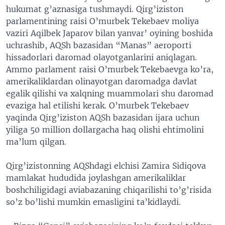
hukumat g’aznasiga tushmaydi. Qirg’iziston
parlamentining raisi O’murbek Tekebaev moliya
vaziri Aqilbek Japarov bilan yanvar’ oyining boshida
uchrashib, AQSh bazasidan “Manas” aeroporti
hissadorlari daromad olayotganlarini aniqlagan.
Ammo parlament raisi O’murbek Tekebaevga ko’ra,
amerikaliklardan olinayotgan daromadga davlat
egalik qilishi va xalqning muammolari shu daromad
evaziga hal etilishi kerak. O’murbek Tekebaev
yaqinda Qirg’iziston AQSh bazasidan ijara uchun
yiliga 50 million dollargacha haq olishi ehtimolini
ma’lum qilgan.
Qirg’izistonning AQShdagi elchisi Zamira Sidiqova
mamlakat hududida joylashgan amerikaliklar
boshchiligidagi aviabazaning chiqarilishi to’g’risida
so’z bo’lishi mumkin emasligini ta’kidlaydi.