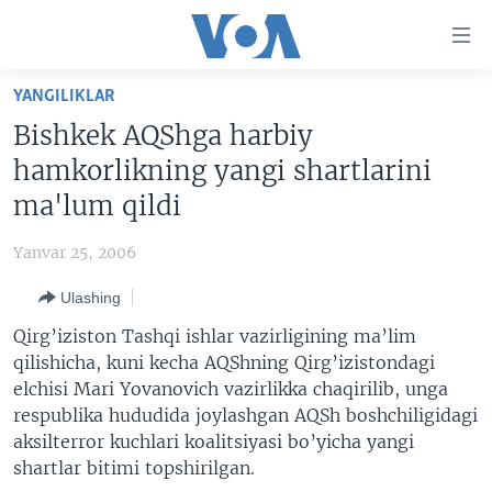
Bosh
sahifaga
boring
Boshiga
YANGILIKLAR
qayting
BOSH SAHIFA
Bishkek AQShga harbiy
Qidiruvga
AMERIKA
hamkorlikning yangi shartlarini
o'ting
MARKAZIY OSIYO
ma'lum qildi
XALQARO
Yanvar 25, 2006
VATANDOSHLAR
Ulashing
MULTIMEDIA
Qirg’iziston Tashqi ishlar vazirligining ma’lim
IJTIMOIY TARMOQLAR
AMERIKA MANZARALARI
qilishicha, kuni kecha AQShning Qirg’izistondagi
elchisi Mari Yovanovich vazirlikka chaqirilib, unga
INGLIZ TILI DARSLARI
XALQARO HAYOT
FACEBOOK
respublika hududida joylashgan AQSh boshchiligidagi
EDITORIAL
VASHINGTON CHOYXONASI
YOUTUBE
aksilterror kuchlari koalitsiyasi bo’yicha yangi
shartlar bitimi topshirilgan.
MOBIL-SALOM!
INSTAGRAM
Learning English