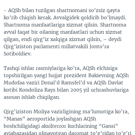
- AQSh bilan tuzilgan shartnomani so’zsiz qayta
ko’rib chiqish kerak. Avvalgidek qoldirib bo’lmaydi.
Shartnoma manfaatlariga xizmat qilsin. Shartnoma
avval faqat bir oilaning manfaatlari uchun xizmat
qilgan, endi qirg’iz xalqiga xizmat qilsin, – deydi
Qirg’iziston parlamenti millatvakili Jonto’ra
Sotiboldiev.
Tashqi ishlar rasmiylariga ko’ra, AQSh elchisiga
topshirilgan yangi hujjat prezident Bakievning AQSh
Mudofaa vaziri Donal’d Ramsfel’d va AQSh Davlat
kotibi Kondoliza Rays bilan 2005 yil uchrashuvlariga
asosan ishlab chiqilgan.
Qirg’iziston Moliya vazirligining ma’lumotiga ko’ra,
“Manas” aeroportida joylashgan AQSh
boshchiligidagi aksilterror kuchlarining “Gansi”
aviabazasidan olinayotgan daromat to’g’ridan to’g’ri