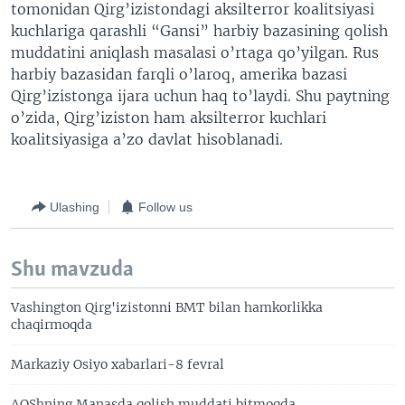
tomonidan Qirg’izistondagi aksilterror koalitsiyasi
kuchlariga qarashli “Gansi” harbiy bazasining qolish
muddatini aniqlash masalasi o’rtaga qo’yilgan. Rus
harbiy bazasidan farqli o’laroq, amerika bazasi
Qirg’izistonga ijara uchun haq to’laydi. Shu paytning
o’zida, Qirg’iziston ham aksilterror kuchlari
koalitsiyasiga a’zo davlat hisoblanadi.
Ulashing
Follow us
Shu mavzuda
Vashington Qirg'izistonni BMT bilan hamkorlikka
chaqirmoqda
Markaziy Osiyo xabarlari-8 fevral
AQShning Manasda qolish muddati bitmoqda