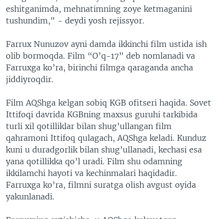
eshitganimda, mehnatimning zoye ketmaganini
tushundim," - deydi yosh rejissyor.
Farrux Nunuzov ayni damda ikkinchi film ustida ish
olib bormoqda. Film “O’q-17” deb nomlanadi va
Farruxga ko’ra, birinchi filmga qaraganda ancha
jiddiyroqdir.
Film AQShga kelgan sobiq KGB ofitseri haqida. Sovet
Ittifoqi davrida KGBning maxsus guruhi tarkibida
turli xil qotilliklar bilan shug’ullangan film
qahramoni Ittifoq qulagach, AQShga keladi. Kunduz
kuni u duradgorlik bilan shug’ullanadi, kechasi esa
yana qotillikka qo’l uradi. Film shu odamning
ikkilamchi hayoti va kechinmalari haqidadir.
Farruxga ko’ra, filmni suratga olish avgust oyida
yakunlanadi.