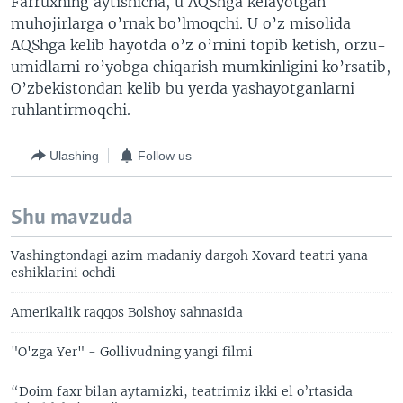
Farruxning aytishicha, u AQShga kelayotgan
muhojirlarga o’rnak bo’lmoqchi. U o’z misolida
AQShga kelib hayotda o’z o’rnini topib ketish, orzu-
umidlarni ro’yobga chiqarish mumkinligini ko’rsatib,
O’zbekistondan kelib bu yerda yashayotganlarni
ruhlantirmoqchi.
Ulashing
Follow us
Shu mavzuda
Vashingtondagi azim madaniy dargoh Xovard teatri yana
eshiklarini ochdi
Amerikalik raqqos Bolshoy sahnasida
"O'zga Yer" - Gollivudning yangi filmi
“Doim faxr bilan aytamizki, teatrimiz ikki el o’rtasida