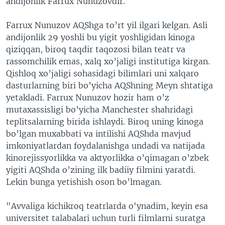
andijonlik Farrux Nunuzovdir.
VIDEO
ODNOKLASSNIKI
Farrux Nunuzov AQShga to’rt yil ilgari kelgan. Asli
XABARLAR SURATLARDA
TELEGRAM
andijonlik 29 yoshli bu yigit yoshligidan kinoga
TWITTER
qiziqqan, biroq taqdir taqozosi bilan teatr va
rassomchilik emas, xalq xo’jaligi institutiga kirgan.
SOUNDCLOUD
VOA
Qishloq xo’jaligi sohasidagi bilimlari uni xalqaro
dasturlarning biri bo’yicha AQShning Meyn shtatiga
yetakladi. Farrux Nunuzov hozir ham o’z
mutaxassisligi bo’yicha Manchester shahridagi
teplitsalarning birida ishlaydi. Biroq uning kinoga
bo’lgan muxabbati va intilishi AQShda mavjud
imkoniyatlardan foydalanishga undadi va natijada
kinorejissyorlikka va aktyorlikka o’qimagan o’zbek
yigiti AQShda o’zining ilk badiiy filmini yaratdi.
Lekin bunga yetishish oson bo’lmagan.
"Avvaliga kichikroq teatrlarda o'ynadim, keyin esa
universitet talabalari uchun turli filmlarni suratga