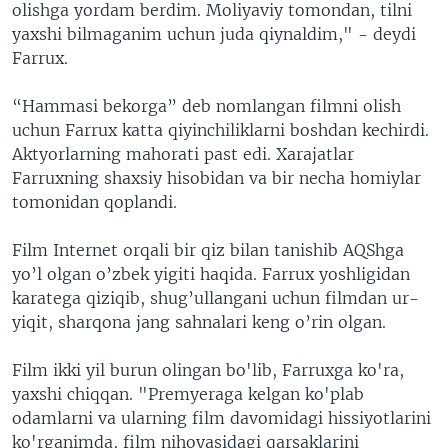
olishga yordam berdim. Moliyaviy tomondan, tilni
yaxshi bilmaganim uchun juda qiynaldim," - deydi
Farrux.
“Hammasi bekorga” deb nomlangan filmni olish
uchun Farrux katta qiyinchiliklarni boshdan kechirdi.
Aktyorlarning mahorati past edi. Xarajatlar
Farruxning shaxsiy hisobidan va bir necha homiylar
tomonidan qoplandi.
Film Internet orqali bir qiz bilan tanishib AQShga
yo’l olgan o’zbek yigiti haqida. Farrux yoshligidan
karatega qiziqib, shug’ullangani uchun filmdan ur-
yiqit, sharqona jang sahnalari keng o’rin olgan.
Film ikki yil burun olingan bo'lib, Farruxga ko'ra,
yaxshi chiqqan. "Premyeraga kelgan ko'plab
odamlarni va ularning film davomidagi hissiyotlarini
ko'rganimda, film nihoyasidagi qarsaklarini