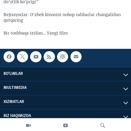
do’stlik ko’prigi”
Rejissyorlar: O'zbek kinosini nobop rahbarlar changalidan
qutqaring
Bir toshbaqa izidan… Yangi film
BO'LIMLAR
MULTIMEDIA
XIZMATLAR
BIZ HAQIMIZDA