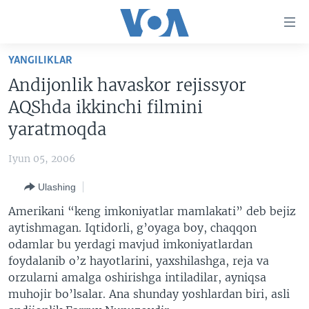
Bosh
sahifaga
boring
Boshiga
YANGILIKLAR
qayting
BOSH SAHIFA
Andijonlik havaskor rejissyor
Qidiruvga
AMERIKA
AQShda ikkinchi filmini
o'ting
MARKAZIY OSIYO
yaratmoqda
XALQARO
Iyun 05, 2006
VATANDOSHLAR
Ulashing
MULTIMEDIA
Amerikani “keng imkoniyatlar mamlakati” deb bejiz
IJTIMOIY TARMOQLAR
AMERIKA MANZARALARI
aytishmagan. Iqtidorli, g’oyaga boy, chaqqon
odamlar bu yerdagi mavjud imkoniyatlardan
INGLIZ TILI DARSLARI
XALQARO HAYOT
FACEBOOK
foydalanib o’z hayotlarini, yaxshilashga, reja va
EDITORIAL
VASHINGTON CHOYXONASI
YOUTUBE
orzularni amalga oshirishga intiladilar, ayniqsa
muhojir bo’lsalar. Ana shunday yoshlardan biri, asli
MOBIL-SALOM!
INSTAGRAM
Learning English