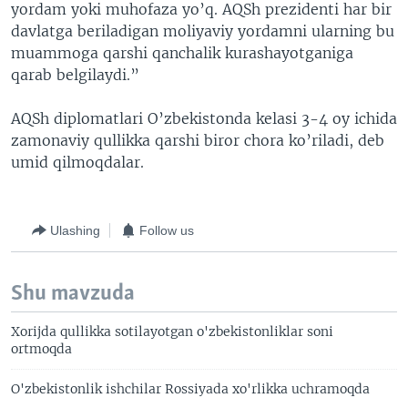
yordam yoki muhofaza yo’q. AQSh prezidenti har bir
davlatga beriladigan moliyaviy yordamni ularning bu
muammoga qarshi qanchalik kurashayotganiga
qarab belgilaydi.”
AQSh diplomatlari O’zbekistonda kelasi 3-4 oy ichida
zamonaviy qullikka qarshi biror chora ko’riladi, deb
umid qilmoqdalar.
Ulashing
Follow us
Shu mavzuda
Xorijda qullikka sotilayotgan o'zbekistonliklar soni
ortmoqda
O'zbekistonlik ishchilar Rossiyada xo'rlikka uchramoqda