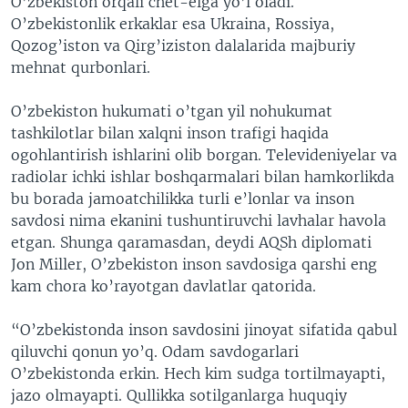
O’zbekiston orqali chet-elga yo’l oladi.
O’zbekistonlik erkaklar esa Ukraina, Rossiya,
Qozog’iston va Qirg’iziston dalalarida majburiy
mehnat qurbonlari.
O’zbekiston hukumati o’tgan yil nohukumat
tashkilotlar bilan xalqni inson trafigi haqida
ogohlantirish ishlarini olib borgan. Televideniyelar va
radiolar ichki ishlar boshqarmalari bilan hamkorlikda
bu borada jamoatchilikka turli e’lonlar va inson
savdosi nima ekanini tushuntiruvchi lavhalar havola
etgan. Shunga qaramasdan, deydi AQSh diplomati
Jon Miller, O’zbekiston inson savdosiga qarshi eng
kam chora ko’rayotgan davlatlar qatorida.
“O’zbekistonda inson savdosini jinoyat sifatida qabul
qiluvchi qonun yo’q. Odam savdogarlari
O’zbekistonda erkin. Hech kim sudga tortilmayapti,
jazo olmayapti. Qullikka sotilganlarga huquqiy