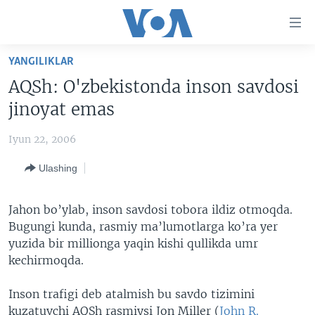
Bosh
sahifaga
boring
Boshiga
YANGILIKLAR
qayting
BOSH SAHIFA
AQSh: O'zbekistonda inson savdosi
Qidiruvga
AMERIKA
jinoyat emas
o'ting
MARKAZIY OSIYO
Iyun 22, 2006
XALQARO
Ulashing
VATANDOSHLAR
MULTIMEDIA
Jahon bo’ylab, inson savdosi tobora ildiz otmoqda.
Bugungi kunda, rasmiy ma’lumotlarga ko’ra yer
IJTIMOIY TARMOQLAR
AMERIKA MANZARALARI
yuzida bir millionga yaqin kishi qullikda umr
INGLIZ TILI DARSLARI
XALQARO HAYOT
FACEBOOK
kechirmoqda.
EDITORIAL
VASHINGTON CHOYXONASI
YOUTUBE
Inson trafigi deb atalmish bu savdo tizimini
MOBIL-SALOM!
INSTAGRAM
kuzatuvchi AQSh rasmiysi Jon Miller (
John R.
Learning English