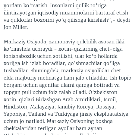
yordam ko’rsatish. Insonlarni qullik to’riga
ilintirayotgan iqtisodiy muammolarni bartaraf etish
va quldorlar bozorini yo’q qilishga kirishish”,- deydi
Jon Miller.
Markaziy Osiyoda, zamonaviy qulchilik asosan ikki
ko’rinishda uchraydi - xotin-qizlarning chet-elga
fohishabozlik uchun sotilishi, ular ko’p hollarda
xorijga ish izlab boradilar, qo’shmachilar qo’liga
tushadilar. Shuningdek, markaziy osiyoliklar chet-
elda majburiy mehnatga ham jalb etiladilar. Ish topib
bergani uchun agentlar ularni qarzga botiradi va
topgan puli uchun foiz talab qiladi. O’zbekiston
xotin-qizlari Birlashgan Arab Amirliklari, Isroil,
Hindiston, Malayziya, Janubiy Koreya, Rossiya,
Yaponiya, Tailand va Turkiyaga jinsiy ekspluatatsiya
uchun jo’natiladi. Markaziy Osiyoning boshqa
chekkalaridan terilgan ayollar ham aynan