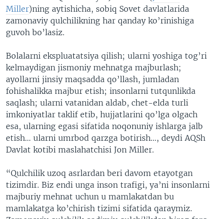
Miller
)ning aytishicha, sobiq Sovet davlatlarida
VIDEO
ODNOKLASSNIKI
zamonaviy qulchilikning har qanday ko’rinishiga
XABARLAR SURATLARDA
TELEGRAM
guvoh bo’lasiz.
TWITTER
Bolalarni ekspluatatsiya qilish; ularni yoshiga tog’ri
SOUNDCLOUD
VOA
kelmaydigan jismoniy mehnatga majburlash;
ayollarni jinsiy maqsadda qo’llash, jumladan
fohishalikka majbur etish; insonlarni tutqunlikda
saqlash; ularni vatanidan aldab, chet-elda turli
imkoniyatlar taklif etib, hujjatlarini qo’lga olgach
esa, ularning egasi sifatida noqonuniy ishlarga jalb
etish... ularni umrbod qarzga botirish..., deydi AQSh
Davlat kotibi maslahatchisi Jon Miller.
“Qulchilik uzoq asrlardan beri davom etayotgan
tizimdir. Biz endi unga inson trafigi, ya’ni insonlarni
majburiy mehnat uchun u mamlakatdan bu
mamlakatga ko’chirish tizimi sifatida qaraymiz.