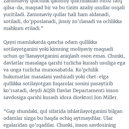
Zamonaviy qulchilik qadimiy qulchilikdan biroz farq
qilsa-da, maqsad bir va bu tizim azaliy usullar orqali
yuritiladi. Zamonaviy qullar hali ham aldanadi,
sotiladi, do’pposlanadi, jinsiy zo’rlanadi va ochlikka
mahkum etiladi.”
Qaysi mamlakatda qancha odam qullikka
sotilayotganini yoki kimning moliyaviy maqsadi
uchun qo’llanayotganini aniqlash oson emas. Chunki,
davlatlar masalaga qarshi turlicha kurash usuliga ega
va unga turlicha munosabatda. Ko’pchilik
hukumatlar masalani yashiradi yoki chet-elga
qullikka sotilayotgan fuqarolar sonini pasaytirib
ko’rsatadi, deydi AQSh Davlat Departamenti inson
savdosiga qarshi kurash idora direktori Jon Miller.
“Gap shundaki, qul sifatida ishlatilayotganini bilgan
odamlar sizga bu haqda ochiq aytmaydilar. Ular
egalaridan qo’rqadilar. Chunki, inson savdosining