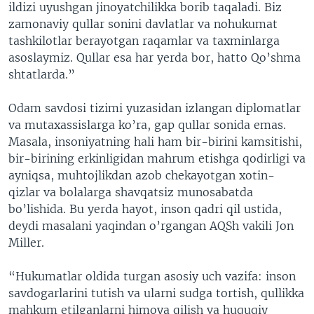
ildizi uyushgan jinoyatchilikka borib taqaladi. Biz
zamonaviy qullar sonini davlatlar va nohukumat
tashkilotlar berayotgan raqamlar va taxminlarga
asoslaymiz. Qullar esa har yerda bor, hatto Qo’shma
shtatlarda.”
Odam savdosi tizimi yuzasidan izlangan diplomatlar
va mutaxassislarga ko’ra, gap qullar sonida emas.
Masala, insoniyatning hali ham bir-birini kamsitishi,
bir-birining erkinligidan mahrum etishga qodirligi va
ayniqsa, muhtojlikdan azob chekayotgan xotin-
qizlar va bolalarga shavqatsiz munosabatda
bo’lishida. Bu yerda hayot, inson qadri qil ustida,
deydi masalani yaqindan o’rgangan AQSh vakili Jon
Miller.
“Hukumatlar oldida turgan asosiy uch vazifa: inson
savdogarlarini tutish va ularni sudga tortish, qullikka
mahkum etilganlarni himoya qilish va huquqiy