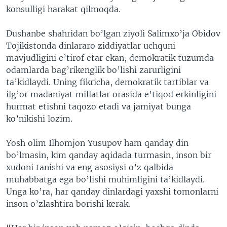
konsulligi harakat qilmoqda.
Dushanbe shahridan bo’lgan ziyoli Salimxo’ja Obidov
Tojikistonda dinlararo ziddiyatlar uchquni
mavjudligini e’tirof etar ekan, demokratik tuzumda
odamlarda bag’rikenglik bo’lishi zarurligini
ta’kidlaydi. Uning fikricha, demokratik tartiblar va
ilg’or madaniyat millatlar orasida e’tiqod erkinligini
hurmat etishni taqozo etadi va jamiyat bunga
ko’nikishi lozim.
Yosh olim Ilhomjon Yusupov ham qanday din
bo’lmasin, kim qanday aqidada turmasin, inson bir
xudoni tanishi va eng asosiysi o’z qalbida
muhabbatga ega bo’lishi muhimligini ta’kidlaydi.
Unga ko’ra, har qanday dinlardagi yaxshi tomonlarni
inson o’zlashtira borishi kerak.