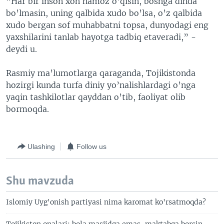
“Har bir inson xoh namoz o’qisin, boshga dinda
bo’lmasin, uning qalbida xudo bo’lsa, o’z qalbida
xudo bergan sof muhabbatni topsa, dunyodagi eng
yaxshilarini tanlab hayotga tadbiq etaveradi,” -
deydi u.
Rasmiy ma’lumotlarga qaraganda, Tojikistonda
hozirgi kunda turfa diniy yo’nalishlardagi o’nga
yaqin tashkilotlar qayddan o’tib, faoliyat olib
bormoqda.
Ulashing
Follow us
Shu mavzuda
Islomiy Uyg'onish partiyasi nima karomat ko'rsatmoqda?