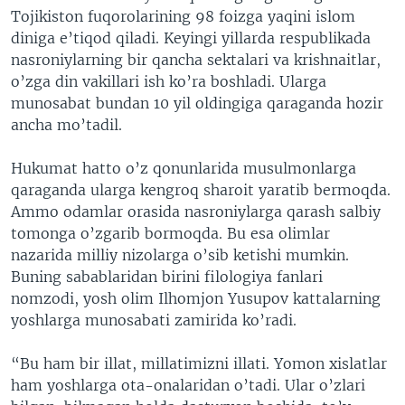
Tojikiston fuqorolarining 98 foizga yaqini islom
VIDEO
ODNOKLASSNIKI
diniga e’tiqod qiladi. Keyingi yillarda respublikada
XABARLAR SURATLARDA
TELEGRAM
nasroniylarning bir qancha sektalari va krishnaitlar,
o’zga din vakillari ish ko’ra boshladi. Ularga
TWITTER
munosabat bundan 10 yil oldingiga qaraganda hozir
SOUNDCLOUD
VOA
ancha mo’tadil.
Hukumat hatto o’z qonunlarida musulmonlarga
qaraganda ularga kengroq sharoit yaratib bermoqda.
Ammo odamlar orasida nasroniylarga qarash salbiy
tomonga o’zgarib bormoqda. Bu esa olimlar
nazarida milliy nizolarga o’sib ketishi mumkin.
Buning sabablaridan birini filologiya fanlari
nomzodi, yosh olim Ilhomjon Yusupov kattalarning
yoshlarga munosabati zamirida ko’radi.
“Bu ham bir illat, millatimizni illati. Yomon xislatlar
ham yoshlarga ota-onalaridan o’tadi. Ular o’zlari