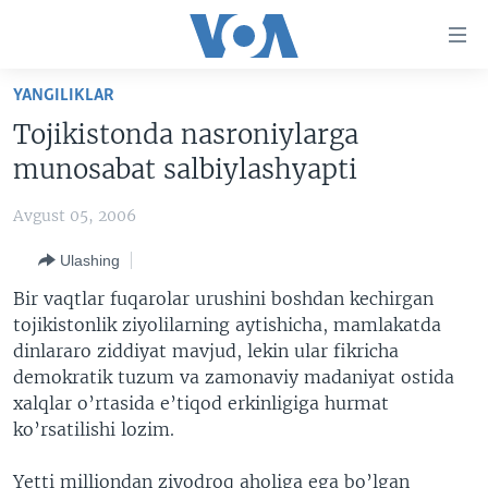
Bosh
sahifaga
boring
Boshiga
YANGILIKLAR
qayting
BOSH SAHIFA
Tojikistonda nasroniylarga
Qidiruvga
AMERIKA
munosabat salbiylashyapti
o'ting
MARKAZIY OSIYO
Avgust 05, 2006
XALQARO
Ulashing
VATANDOSHLAR
Bir vaqtlar fuqarolar urushini boshdan kechirgan
MULTIMEDIA
tojikistonlik ziyolilarning aytishicha, mamlakatda
dinlararo ziddiyat mavjud, lekin ular fikricha
IJTIMOIY TARMOQLAR
AMERIKA MANZARALARI
demokratik tuzum va zamonaviy madaniyat ostida
INGLIZ TILI DARSLARI
XALQARO HAYOT
FACEBOOK
xalqlar o’rtasida e’tiqod erkinligiga hurmat
ko’rsatilishi lozim.
EDITORIAL
VASHINGTON CHOYXONASI
YOUTUBE
MOBIL-SALOM!
INSTAGRAM
Yetti milliondan ziyodroq aholiga ega bo’lgan
Learning English