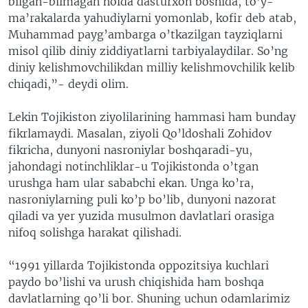
bilgan-bilmagan holda dasturxon boshida, to’y-
ma’rakalarda yahudiylarni yomonlab, kofir deb atab,
Muhammad payg’ambarga o’tkazilgan tayziqlarni
misol qilib diniy ziddiyatlarni tarbiyalaydilar. So’ng
diniy kelishmovchilikdan milliy kelishmovchilik kelib
chiqadi,”- deydi olim.
Lekin Tojikiston ziyolilarining hammasi ham bunday
fikrlamaydi. Masalan, ziyoli Qo’ldoshali Zohidov
fikricha, dunyoni nasroniylar boshqaradi-yu,
jahondagi notinchliklar-u Tojikistonda o’tgan
urushga ham ular sababchi ekan. Unga ko’ra,
nasroniylarning puli ko’p bo’lib, dunyoni nazorat
qiladi va yer yuzida musulmon davlatlari orasiga
nifoq solishga harakat qilishadi.
“1991 yillarda Tojikistonda oppozitsiya kuchlari
paydo bo’lishi va urush chiqishida ham boshqa
davlatlarning qo’li bor. Shuning uchun odamlarimiz