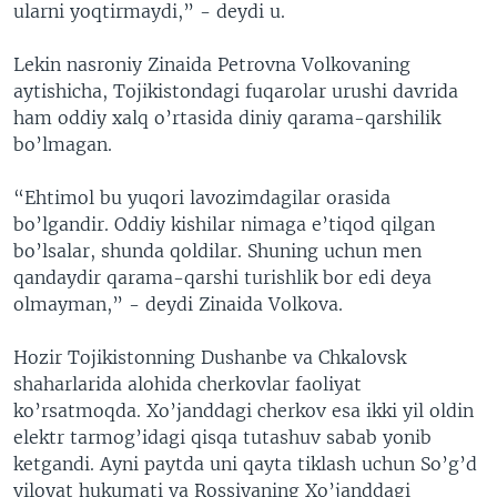
ularni yoqtirmaydi,” - deydi u.
Lekin nasroniy Zinaida Petrovna Volkovaning
aytishicha, Tojikistondagi fuqarolar urushi davrida
ham oddiy xalq o’rtasida diniy qarama-qarshilik
bo’lmagan.
“Ehtimol bu yuqori lavozimdagilar orasida
bo’lgandir. Oddiy kishilar nimaga e’tiqod qilgan
bo’lsalar, shunda qoldilar. Shuning uchun men
qandaydir qarama-qarshi turishlik bor edi deya
olmayman,” - deydi Zinaida Volkova.
Hozir Tojikistonning Dushanbe va Chkalovsk
shaharlarida alohida cherkovlar faoliyat
ko’rsatmoqda. Xo’janddagi cherkov esa ikki yil oldin
elektr tarmog’idagi qisqa tutashuv sabab yonib
ketgandi. Ayni paytda uni qayta tiklash uchun So’g’d
viloyat hukumati va Rossiyaning Xo’janddagi