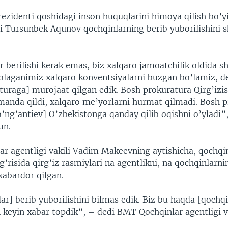
rezidenti qoshidagi inson huquqlarini himoya qilish bo’y
si Tursunbek Aqunov qochqinlarning berib yuborilishini 
.
r berilishi kerak emas, biz xalqaro jamoatchilik oldida 
olaganimiz xalqaro konventsiyalarni buzgan bo’lamiz, d
turaga] murojaat qilgan edik. Bosh prokuratura Qirg’izi
anda qildi, xalqaro me’yorlarni hurmat qilmadi. Bosh 
’ng’antiev] O’zbekistonga qanday qilib oqishni o’yladi”
un.
r agentligi vakili Vadim Makeevning aytishicha, qochqin
’g’risida qirg’iz rasmiylari na agentlikni, na qochqinlarni
xabardor qilgan.
ar] berib yuborilishini bilmas edik. Biz bu haqda [qochqi
 keyin xabar topdik”, – dedi BMT Qochqinlar agentligi v