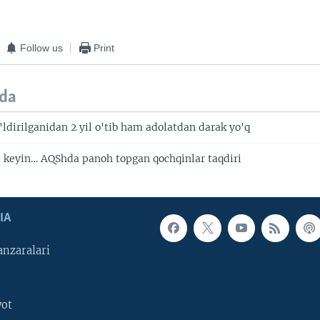
Follow us
Print
da
'ldirilganidan 2 yil o'tib ham adolatdan darak yo'q
l keyin… AQShda panoh topgan qochqinlar taqdiri
IA
nzaralari
yot