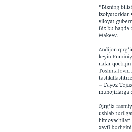
VIDEO
ODNOKLASSNIKI
“Bizning bilis
XABARLAR SURATLARDA
TELEGRAM
izolyatoridan 
viloyat gubern
TWITTER
Biz bu haqda 
SOUNDCLOUD
Makeev.
Andijon qirg’i
keyin Ruminiy
nafar qochqin
Toshmatovni 2
tashkillashtir
– Fayoz Tojixa
muhojirlarga 
Qirg’iz rasmiy
ushlab turilg
himoyachilari 
xavfi borligini