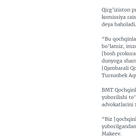
Qirg’iziston p
komissiya rai
deya baholadi
“Bu qochqinla
bo’lamiz, imz
[bosh prokura
dunyoga sharm
[Qambarali Qo
Tursunbek Aq
BMT Qochqinla
yuborilishi to
advokatlarini 
“Biz [qochqinl
yuborilgandan
Makeev.