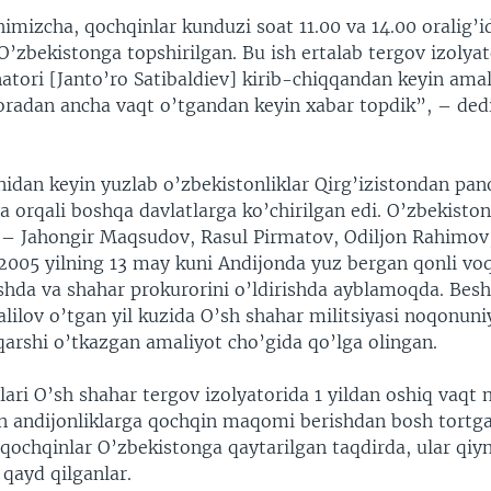
himizcha, qochqinlar kunduzi soat 11.00 va 14.00 oralig’i
O’zbekistonga topshirilgan. Bu ish ertalab tergov izolya
atori [Janto’ro Satibaldiev] kirib-chiqqandan keyin amal
oradan ancha vaqt o’tgandan keyin xabar topdik”, – de
nidan keyin yuzlab o’zbekistonliklar Qirg’izistondan pa
a orqali boshqa davlatlarga ko’chirilgan edi. O’zbekisto
 – Jahongir Maqsudov, Rasul Pirmatov, Odiljon Rahimov
005 yilning 13 may kuni Andijonda yuz bergan qonli voq
ishda va shahar prokurorini o’ldirishda ayblamoqda. Bes
lilov o’tgan yil kuzida O’sh shahar militsiyasi noqonuni
qarshi o’tkazgan amaliyot cho’gida qo’lga olingan.
lari O’sh shahar tergov izolyatorida 1 yildan oshiq vaqt
an andijonliklarga qochqin maqomi berishdan bosh tortg
qochqinlar O’zbekistonga qaytarilgan taqdirda, ular qiyn
 qayd qilganlar.