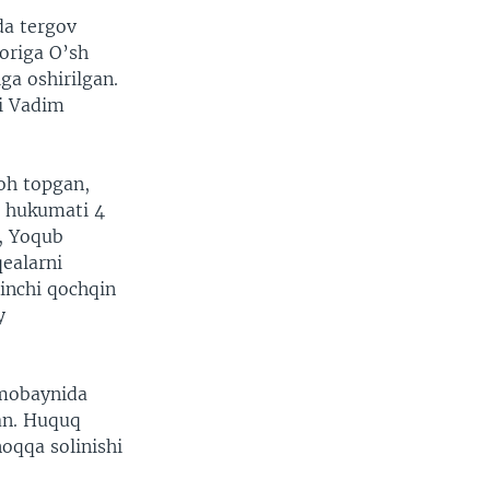
da tergov
toriga O’sh
ga oshirilgan.
di Vadim
noh topgan,
n hukumati 4
, Yoqub
ealarni
hinchi qochqin
y
 mobaynida
an. Huquq
oqqa solinishi