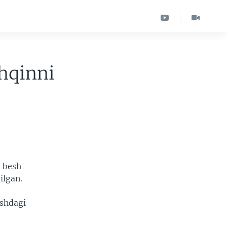
chqinni
n besh
ilgan.
’shdagi