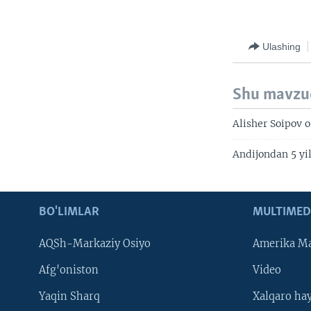
Ulashing
Shu mavzu
Alisher Soipov o
Andijondan 5 yi
BO'LIMLAR
MULTIMED
AQSh-Markaziy Osiyo
Amerika Ma
Afg'oniston
Video
Yaqin Sharq
Xalqaro ha