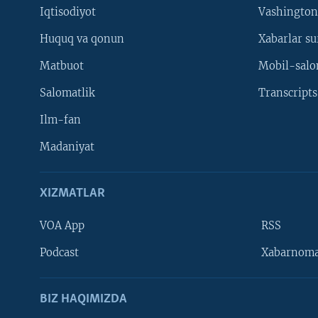
Iqtisodiyot
Vashington
Huquq va qonun
Xabarlar su
Matbuot
Mobil-salo
Salomatlik
Transcripts
Ilm-fan
Madaniyat
XIZMATLAR
VOA App
RSS
Learning English
Podcast
Xabarnom
BIZ HAQIMIZDA