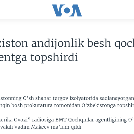
ziston andijonlik besh qo
ntga topshirdi
6
istonning O’sh shahar tergov izolyatorida saqlanayotga
chqin bosh prokuratura tomonidan O’zbekistonga topshir
rika Ovozi” radiosiga BMT Qochqinlar agentligining O
 vakili Vadim Makeev ma’lum qildi.