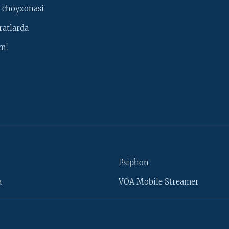
 choyxonasi
ratlarda
m!
Psiphon
a
VOA Mobile Streamer