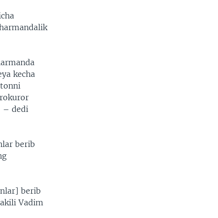
icha
sharmandalik
sharmanda
eya kecha
stonni
prokuror
, – dedi
lar berib
ng
nlar] berib
akili Vadim