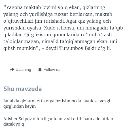
“Yagona maktab kiyimi yo’q ekan, qizlarning
yalang’och yurilishiga ruxsat berilarkan, maktab
o’qituvchilari jim turishadi. Agar qiz yalang’och
yurishdan uyalsa, Xudo ishonsa, uni nimagadir ta’qib
qiladilar. Qirg’iziston qonunlarida ro’mol o’rash
ta’qiqlanmagan, nimaiki ta’qiqlanmagan ekan, uni
qilish mumkin”, - deydi Tursunboy Bakir o'g'li.
Ulashing
Follow us
Shu mavzuda
Janubda qizlarni erta erga berishmoqda, ayniqsa yozgi
qirg’indan keyin
Alisher Soipov o'ldirilganidan 2 yil o'tib ham adolatdan
darak yo'q