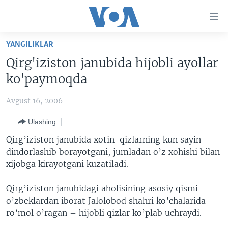
Bosh
sahifaga
boring
Boshiga
YANGILIKLAR
qayting
BOSH SAHIFA
Qirg'iziston janubida hijobli ayollar
Qidiruvga
AMERIKA
ko'paymoqda
o'ting
MARKAZIY OSIYO
Avgust 16, 2006
XALQARO
Ulashing
VATANDOSHLAR
Qirg’iziston janubida xotin-qizlarning kun sayin
MULTIMEDIA
dindorlashib borayotgani, jumladan o’z xohishi bilan
xijobga kirayotgani kuzatiladi.
IJTIMOIY TARMOQLAR
AMERIKA MANZARALARI
INGLIZ TILI DARSLARI
XALQARO HAYOT
FACEBOOK
Qirg’iziston janubidagi aholisining asosiy qismi
o’zbeklardan iborat Jalolobod shahri ko’chalarida
EDITORIAL
VASHINGTON CHOYXONASI
YOUTUBE
ro’mol o’ragan – hijobli qizlar ko’plab uchraydi.
MOBIL-SALOM!
INSTAGRAM
Learning English