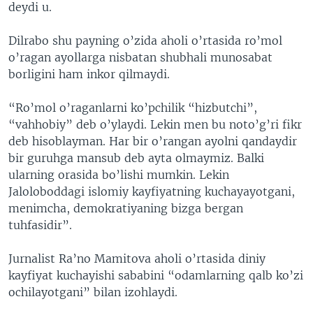
deydi u.
Dilrabo shu payning o’zida aholi o’rtasida ro’mol
o’ragan ayollarga nisbatan shubhali munosabat
borligini ham inkor qilmaydi.
“Ro’mol o’raganlarni ko’pchilik “hizbutchi”,
“vahhobiy” deb o’ylaydi. Lekin men bu noto’g’ri fikr
deb hisoblayman. Har bir o’rangan ayolni qandaydir
bir guruhga mansub deb ayta olmaymiz. Balki
ularning orasida bo’lishi mumkin. Lekin
Jaloloboddagi islomiy kayfiyatning kuchayayotgani,
menimcha, demokratiyaning bizga bergan
tuhfasidir”.
Jurnalist Ra’no Mamitova aholi o’rtasida diniy
kayfiyat kuchayishi sababini “odamlarning qalb ko’zi
ochilayotgani” bilan izohlaydi.