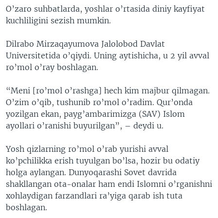
O’zaro suhbatlarda, yoshlar o’rtasida diniy kayfiyat
VIDEO
ODNOKLASSNIKI
kuchliligini sezish mumkin.
XABARLAR SURATLARDA
TELEGRAM
Dilrabo Mirzaqayumova Jalolobod Davlat
TWITTER
Universitetida o’qiydi. Uning aytishicha, u 2 yil avval
SOUNDCLOUD
VOA
ro’mol o’ray boshlagan.
“Meni [ro’mol o’rashga] hech kim majbur qilmagan.
O’zim o’qib, tushunib ro’mol o’radim. Qur’onda
yozilgan ekan, payg’ambarimizga (SAV) Islom
ayollari o’ranishi buyurilgan”, – deydi u.
Yosh qizlarning ro’mol o’rab yurishi avval
ko’pchilikka erish tuyulgan bo’lsa, hozir bu odatiy
holga aylangan. Dunyoqarashi Sovet davrida
shakllangan ota-onalar ham endi Islomni o’rganishni
xohlaydigan farzandlari ra’yiga qarab ish tuta
boshlagan.