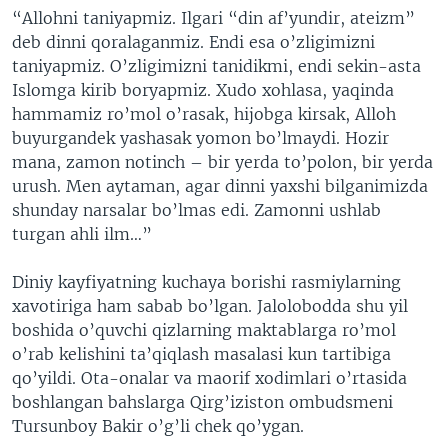
“Allohni taniyapmiz. Ilgari “din af’yundir, ateizm”
deb dinni qoralaganmiz. Endi esa o’zligimizni
taniyapmiz. O’zligimizni tanidikmi, endi sekin-asta
Islomga kirib boryapmiz. Xudo xohlasa, yaqinda
hammamiz ro’mol o’rasak, hijobga kirsak, Alloh
buyurgandek yashasak yomon bo’lmaydi. Hozir
mana, zamon notinch – bir yerda to’polon, bir yerda
urush. Men aytaman, agar dinni yaxshi bilganimizda
shunday narsalar bo’lmas edi. Zamonni ushlab
turgan ahli ilm…”
Diniy kayfiyatning kuchaya borishi rasmiylarning
xavotiriga ham sabab bo’lgan. Jalolobodda shu yil
boshida o’quvchi qizlarning maktablarga ro’mol
o’rab kelishini ta’qiqlash masalasi kun tartibiga
qo’yildi. Ota-onalar va maorif xodimlari o’rtasida
boshlangan bahslarga Qirg’iziston ombudsmeni
Tursunboy Bakir o’g’li chek qo’ygan.