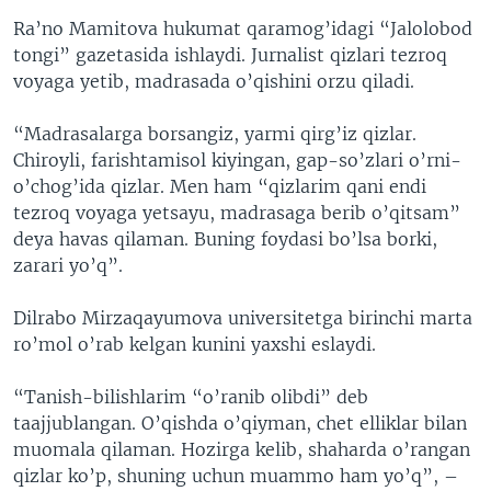
Ra’no Mamitova hukumat qaramog’idagi “Jalolobod
tongi” gazetasida ishlaydi. Jurnalist qizlari tezroq
voyaga yetib, madrasada o’qishini orzu qiladi.
“Madrasalarga borsangiz, yarmi qirg’iz qizlar.
Chiroyli, farishtamisol kiyingan, gap-so’zlari o’rni-
o’chog’ida qizlar. Men ham “qizlarim qani endi
tezroq voyaga yetsayu, madrasaga berib o’qitsam”
deya havas qilaman. Buning foydasi bo’lsa borki,
zarari yo’q”.
Dilrabo Mirzaqayumova universitetga birinchi marta
ro’mol o’rab kelgan kunini yaxshi eslaydi.
“Tanish-bilishlarim “o’ranib olibdi” deb
taajjublangan. O’qishda o’qiyman, chet elliklar bilan
muomala qilaman. Hozirga kelib, shaharda o’rangan
qizlar ko’p, shuning uchun muammo ham yo’q”, –