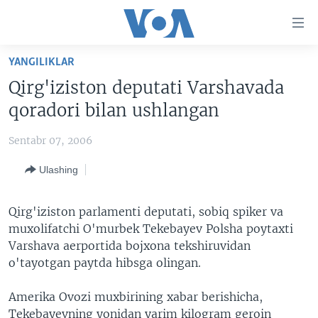
Bosh
sahifaga
boring
Boshiga
YANGILIKLAR
qayting
BOSH SAHIFA
Qirg'iziston deputati Varshavada
Qidiruvga
AMERIKA
qoradori bilan ushlangan
o'ting
MARKAZIY OSIYO
Sentabr 07, 2006
XALQARO
Ulashing
VATANDOSHLAR
MULTIMEDIA
Qirg'iziston parlamenti deputati, sobiq spiker va
muxolifatchi O'murbek Tekebayev Polsha poytaxti
IJTIMOIY TARMOQLAR
AMERIKA MANZARALARI
Varshava aerportida bojxona tekshiruvidan
INGLIZ TILI DARSLARI
XALQARO HAYOT
FACEBOOK
o'tayotgan paytda hibsga olingan.
EDITORIAL
VASHINGTON CHOYXONASI
YOUTUBE
Amerika Ovozi muxbirining xabar berishicha,
MOBIL-SALOM!
INSTAGRAM
Tekebayevning yonidan yarim kilogram geroin
Learning English