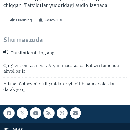
chiqqan. Tafsilotlar yuqoridagi audio lavhada.
VIDEO
ODNOKLASSNIKI
XABARLAR SURATLARDA
TELEGRAM
Ulashing
Follow us
TWITTER
SOUNDCLOUD
VOA
Shu mavzuda
Tafsilotlarni tinglang
Qirg’iziston rasmiysi: Afyun masalasida Botken tomonda
ahvol og’ir
Alisher Soipov o'ldirilganidan 2 yil o'tib ham adolatdan
darak yo'q
BO'LIMLAR