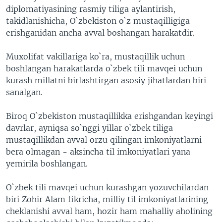
diplomatiyasining rasmiy tiliga aylantirish,
VIDEO
ODNOKLASSNIKI
takidlanishicha, O`zbekiston o`z mustaqilligiga
XABARLAR SURATLARDA
TELEGRAM
erishganidan ancha avval boshangan harakatdir.
TWITTER
Muxolifat vakillariga ko`ra, mustaqillik uchun
SOUNDCLOUD
VOA
boshlangan harakatlarda o`zbek tili mavqei uchun
kurash millatni birlashtirgan asosiy jihatlardan biri
sanalgan.
Biroq O`zbekiston mustaqillikka erishgandan keyingi
davrlar, ayniqsa so`nggi yillar o`zbek tiliga
mustaqillikdan avval orzu qilingan imkoniyatlarni
bera olmagan - aksincha til imkoniyatlari yana
yemirila boshlangan.
O`zbek tili mavqei uchun kurashgan yozuvchilardan
biri Zohir Alam fikricha, milliy til imkoniyatlarining
cheklanishi avval ham, hozir ham mahalliy aholining