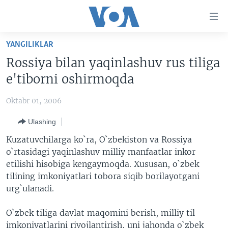
Bosh
sahifaga
boring
Boshiga
YANGILIKLAR
qayting
BOSH SAHIFA
Rossiya bilan yaqinlashuv rus tiliga
Qidiruvga
AMERIKA
e'tiborni oshirmoqda
o'ting
MARKAZIY OSIYO
Oktabr 01, 2006
XALQARO
Ulashing
VATANDOSHLAR
Kuzatuvchilarga ko`ra, O`zbekiston va Rossiya
MULTIMEDIA
o`rtasidagi yaqinlashuv milliy manfaatlar inkor
etilishi hisobiga kengaymoqda. Xususan, o`zbek
IJTIMOIY TARMOQLAR
AMERIKA MANZARALARI
tilining imkoniyatlari tobora siqib borilayotgani
INGLIZ TILI DARSLARI
XALQARO HAYOT
FACEBOOK
urg`ulanadi.
EDITORIAL
VASHINGTON CHOYXONASI
YOUTUBE
O`zbek tiliga davlat maqomini berish, milliy til
MOBIL-SALOM!
INSTAGRAM
imkoniyatlarini rivojlantirish, uni jahonda o`zbek
Learning English