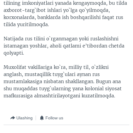
tilining imkoniyatlari yanada kengaymoqda, bu tilda
axborot-targ`ibot ishlari yo`lga qo`yilmoqda,
korxonalarda, banklarda ish boshqarilishi faqat rus
tilida yuritilmoqda.
Natijada rus tilini o`rganmagan yoki ruslashishni
istamagan yoshlar, aholi qatlami e’tibordan chetda
qolyapti.
Muxolifat vakillariga ko`ra, milliy til, o`zlikni
anglash, mustaqillik tuyg`ulari aynan rus
mustamlakasiga nisbatan shakllangan. Bugun ana
shu muqaddas tuyg`ularning yana kolonial siyosat
mafkurasiga almashtirilayotgani kuzatilmoqda.
Ulashing
Follow us