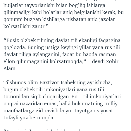
hujjatlar tayyorlanishi bilan bog’liq ishlarga
qilinmasligi kabi holatlar aniq belgilanishi kerak, bu
qonunni buzgan kishilarga nisbatan aniq jazolar
ko`rsatilishi zarur.”
“Busiz o`zbek tilining davlat tili ekanligi faqatgina
qog`ozda. Buning ustiga keyingi yillar yana rus tili
davlat tiliga aylanganini, faqat bu haqda rasman
e`lon qilinmaganini ko`rsatmoqda,” - deydi Zohir
Alam.
Tilshunos olim Baxtiyor Isabekning aytishicha,
bugun o`zbek tili imkoniyatlari yana rus tili
tomonidan siqib chiqarilgan. Bu - til imkoniyatlari
nuqtai nazaridan emas, balki hukumatning milliy
manfaatlarga zid ravishda yuritayotgan siyosati
tufayli yuz bermoqda: