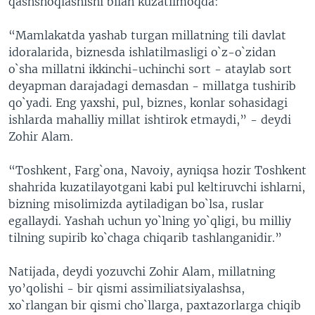
qashshoqlashishi bilan kuzatilmoqda:
“Mamlakatda yashab turgan millatning tili davlat
idoralarida, biznesda ishlatilmasligi o`z-o`zidan
o`sha millatni ikkinchi-uchinchi sort - ataylab sort
deyapman darajadagi demasdan - millatga tushirib
qo`yadi. Eng yaxshi, pul, biznes, konlar sohasidagi
ishlarda mahalliy millat ishtirok etmaydi,” - deydi
Zohir Alam.
“Toshkent, Farg`ona, Navoiy, ayniqsa hozir Toshkent
shahrida kuzatilayotgani kabi pul keltiruvchi ishlarni,
bizning misolimizda aytiladigan bo`lsa, ruslar
egallaydi. Yashah uchun yo`lning yo`qligi, bu milliy
tilning supirib ko`chaga chiqarib tashlanganidir.”
Natijada, deydi yozuvchi Zohir Alam, millatning
yo’qolishi - bir qismi assimiliatsiyalashsa,
xo`rlangan bir qismi cho`llarga, paxtazorlarga chiqib