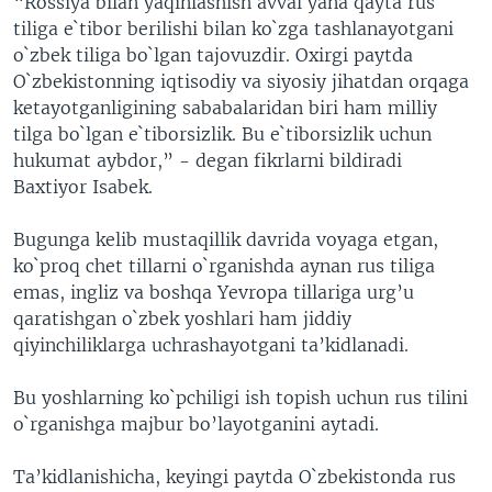
“Rossiya bilan yaqinlashish avval yana qayta rus
tiliga e`tibor berilishi bilan ko`zga tashlanayotgani
o`zbek tiliga bo`lgan tajovuzdir. Oxirgi paytda
O`zbekistonning iqtisodiy va siyosiy jihatdan orqaga
ketayotganligining sababalaridan biri ham milliy
tilga bo`lgan e`tiborsizlik. Bu e`tiborsizlik uchun
hukumat aybdor,” - degan fikrlarni bildiradi
Baxtiyor Isabek.
Bugunga kelib mustaqillik davrida voyaga etgan,
ko`proq chet tillarni o`rganishda aynan rus tiliga
emas, ingliz va boshqa Yevropa tillariga urg’u
qaratishgan o`zbek yoshlari ham jiddiy
qiyinchiliklarga uchrashayotgani ta’kidlanadi.
Bu yoshlarning ko`pchiligi ish topish uchun rus tilini
o`rganishga majbur bo’layotganini aytadi.
Ta’kidlanishicha, keyingi paytda O`zbekistonda rus