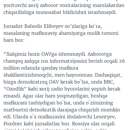
yorituvchi xorij axborot vositalarining mamlakatdan
chiqarilishiga munosabat bildirishni istashmaydi.
Jurnalist Bahodir Eliboyev so’zlariga ko`ra,
masalaning mafkuraviy ahamiyatga molik tomoni
ham bor:
“Xalqimiz hozir OAVga ishonmaydi. Axborotga
chanqoq xalqqa rus informatsiyasini berish orqali 26
million odamda qanday mafkura
shakllantirishmoqchi, men hayronman. Darhaqiqat,
bizga demokratroq OAV kerak bo`lsa, unda BBC,
“Ozodlik” kabi xorij radio byurolarini yopish kerak
emasdi. Agar ular ham yoqmaydigan, boshqa
mafkurani tashiydigan bo`lsa, unda o`zimizning
matbuotni demokratik darajaga chiqarish mumkin
edi. Ularda o`z mafkurasini ifodalovchi Leontyev,
Pozdner kabi jurnalistlar bor. Rossiya ular orqali