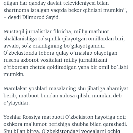
qilgan har qanday davlat televideniyesi bilan
shartnoma istalgan vaqtda bekor qilinishi mumkin”,
- deydi Dilmurod Sayid.
Mustaqil jurnalistlar fikricha, milliy matbuot
shakllanishiga to`sqinlik qilayotgan omillardan biri,
avvalo, so`z erkinligining bo`gilayotganidir.
O`zbekistonda tobora qulay o’rnashib olayotgan
ruscha axborot vositalari milliy jurnalitikani
e’tibordan chetda qoldiradigan yana bir omil bo`lishi
mumkin.
Mamlakat yoshlari masalaning shu jihatiga ahamiyat
berib, matbuot bundan xulosa qilishi mumkin deb
o’ylaydilar.
Yoshlar Rossiya matbuoti O`zbekiston hayotiga doir
oshkora ma`lumot berishiga shubha bilan qarashadi.
Shu bilan birga, O`zbekistondagi voqealarni ochiq