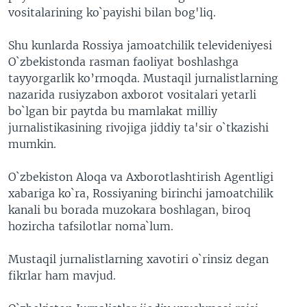
vositalarining ko`payishi bilan bog'liq.
VIDEO
ODNOKLASSNIKI
XABARLAR SURATLARDA
TELEGRAM
Shu kunlarda Rossiya jamoatchilik televideniyesi
O`zbekistonda rasman faoliyat boshlashga
TWITTER
tayyorgarlik ko’rmoqda. Mustaqil jurnalistlarning
SOUNDCLOUD
VOA
nazarida rusiyzabon axborot vositalari yetarli
bo`lgan bir paytda bu mamlakat milliy
jurnalistikasining rivojiga jiddiy ta'sir o`tkazishi
mumkin.
O`zbekiston Aloqa va Axborotlashtirish Agentligi
xabariga ko`ra, Rossiyaning birinchi jamoatchilik
kanali bu borada muzokara boshlagan, biroq
hozircha tafsilotlar noma`lum.
Mustaqil jurnalistlarning xavotiri o`rinsiz degan
fikrlar ham mavjud.