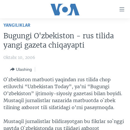
Bosh
sahifaga
boring
Boshiga
YANGILIKLAR
qayting
BOSH SAHIFA
Bugungi O'zbekiston - rus tilida
Qidiruvga
AMERIKA
yangi gazeta chiqayapti
o'ting
MARKAZIY OSIYO
Oktabr 10, 2006
XALQARO
Ulashing
VATANDOSHLAR
O`zbekiston matbuoti yaqindan rus tilida chop
MULTIMEDIA
etiluvchi “Uzbekistan Today”, ya’ni “Bugungi
O’zbekiston” ijtimoiy-siyosiy gazetasi bilan boyidi.
IJTIMOIY TARMOQLAR
AMERIKA MANZARALARI
Mustaqil jurnalistlar nazarida matbuotda o`zbek
INGLIZ TILI DARSLARI
XALQARO HAYOT
FACEBOOK
tilining axborot tili sifatidagi o’rni pasaymoqda.
EDITORIAL
VASHINGTON CHOYXONASI
YOUTUBE
Mustaqil jurnalistlar bildirayotgan bu fikrlar so`nggi
MOBIL-SALOM!
INSTAGRAM
paytda O`zbekistonda rus tilidagi axborot
Learning English