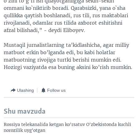
o`zini to'g'ri ish qilayotganligiga sekin-sekin
ommani ko`niktirib boradi. Qarabsizki, yana o`sha
qullikka qaytish boshlanadi, rus tili, rus maktablari
rivojlanadi, odamlar rus tilida axborot eshitishni
afzal bilishadi,” - deydi Eliboyev.
Mustaqil jurnalistlarning ta’kidlashicha, agar milliy
matbuot erkin bo’lganda edi, bu kabi holatlar
matbuotning rivojiga turtki berishi mumkin edi.
Hozirgi vaziyatda esa buning aksini ko’rish mumkin.
Ulashing
Follow us
Shu mavzuda
Rossiya telekanalida ketgan ko'rsatuv O'zbekistonda kuchli
norozilik uyg'otgan