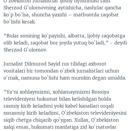
O`zbekiston Jurnalistlar ijodiy uyushmasi raisi
Sherzod G`ulomovning aytishicha, nashrlar qancha
ko`p bo`lsa, shuncha yaxshi – matbuotda raqobat
bo`lishi kerak.
“Bular sonining ko`payishi, albatta, ijobiy raqobatga
olib keladi, raqobat bor joyda yutuq bo`ladi,” - deydi
Sherzod G`ulomov.
Jurnalist Dilmurod Sayid rus tilidagi axborot
vositalari bir tomondan o`zbek jurnalistlari uchun
o`rnak, namuna bo`lishi ham mumkin degan umidda.
“Ya’ni xohlaymizmi, xohlamaymizmi Rossiya
televideniyesi hukumat bilan kelishilgan holda
rasmiy kirib keladimi yoki kabel kanallari orqali
norasmiy kirib keladimi, O`zbekiston televideniyesini
siqib chetga chiqarib qo`ygan. Xullas, O`zbekiston
xalqi emas, hukumati manfatiga zid ko`rsatuvlar