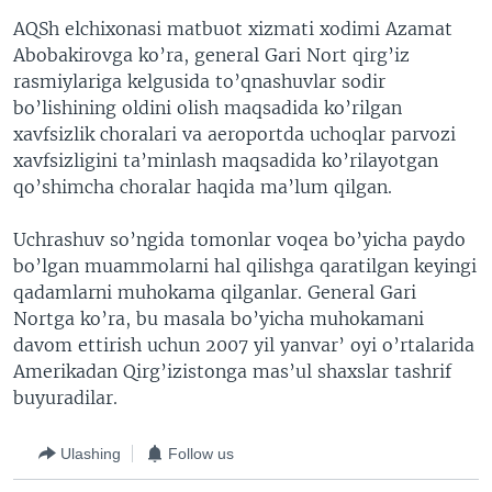
AQSh elchixonasi matbuot xizmati xodimi Azamat
Abobakirovga ko’ra, general Gari Nort qirg’iz
rasmiylariga kelgusida to’qnashuvlar sodir
bo’lishining oldini olish maqsadida ko’rilgan
xavfsizlik choralari va aeroportda uchoqlar parvozi
xavfsizligini ta’minlash maqsadida ko’rilayotgan
qo’shimcha choralar haqida ma’lum qilgan.
Uchrashuv so’ngida tomonlar voqea bo’yicha paydo
bo’lgan muammolarni hal qilishga qaratilgan keyingi
qadamlarni muhokama qilganlar. General Gari
Nortga ko’ra, bu masala bo’yicha muhokamani
davom ettirish uchun 2007 yil yanvar’ oyi o’rtalarida
Amerikadan Qirg’izistonga mas’ul shaxslar tashrif
buyuradilar.
Ulashing
Follow us