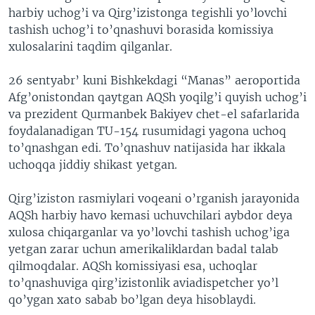
harbiy uchog’i va Qirg’izistonga tegishli yo’lovchi
VIDEO
ODNOKLASSNIKI
tashish uchog’i to’qnashuvi borasida komissiya
XABARLAR SURATLARDA
TELEGRAM
xulosalarini taqdim qilganlar.
TWITTER
26 sentyabr’ kuni Bishkekdagi “Manas” aeroportida
SOUNDCLOUD
VOA
Afg’onistondan qaytgan AQSh yoqilg’i quyish uchog’i
va prezident Qurmanbek Bakiyev chet-el safarlarida
foydalanadigan TU-154 rusumidagi yagona uchoq
to’qnashgan edi. To’qnashuv natijasida har ikkala
uchoqqa jiddiy shikast yetgan.
Qirg’iziston rasmiylari voqeani o’rganish jarayonida
AQSh harbiy havo kemasi uchuvchilari aybdor deya
xulosa chiqarganlar va yo’lovchi tashish uchog’iga
yetgan zarar uchun amerikaliklardan badal talab
qilmoqdalar. AQSh komissiyasi esa, uchoqlar
to’qnashuviga qirg’izistonlik aviadispetcher yo’l
qo’ygan xato sabab bo’lgan deya hisoblaydi.