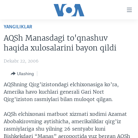
Bosh
sahifaga
boring
Boshiga
YANGILIKLAR
qayting
BOSH SAHIFA
AQSh Manasdagi to'qnashuv
Qidiruvga
AMERIKA
haqida xulosalarini bayon qildi
o'ting
MARKAZIY OSIYO
Dekabr 22, 2006
XALQARO
Ulashing
VATANDOSHLAR
AQShning Qirg’izistondagi elchixonasiga ko’ra,
MULTIMEDIA
Amerika havo kuchlari generali Gari Nort
Qirg’iziston rasmiylari bilan muloqot qilgan.
IJTIMOIY TARMOQLAR
AMERIKA MANZARALARI
INGLIZ TILI DARSLARI
XALQARO HAYOT
FACEBOOK
AQSh elchixonasi matbuot xizmati xodimi Azamat
Abobakirovning aytishicha, amerikaliklar qirg’iz
EDITORIAL
VASHINGTON CHOYXONASI
YOUTUBE
rasmiylariga shu yilning 26 sentyabr kuni
MOBIL-SALOM!
INSTAGRAM
Bishkekdagi “Manas” aeroportida yuz bergan AQSh
Learning English