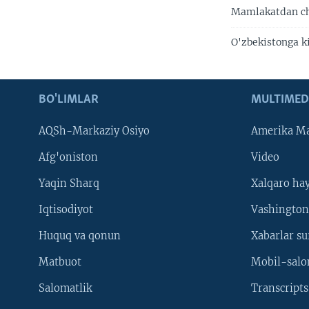
Mamlakatdan chi
O'zbekistonga k
BO'LIMLAR
MULTIMED
AQSh-Markaziy Osiyo
Amerika Ma
Afg'oniston
Video
Yaqin Sharq
Xalqaro ha
Iqtisodiyot
Vashington
Huquq va qonun
Xabarlar su
Matbuot
Mobil-salo
Salomatlik
Transcripts