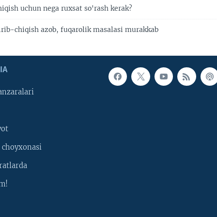
qish uchun nega ruxsat so'rash kerak?
irib-chiqish azob, fuqarolik masalasi murakkab
IA
nzaralari
yot
 choyxonasi
ratlarda
m!