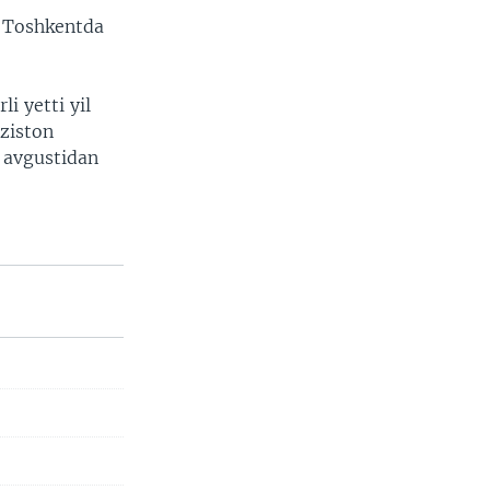
i Toshkentda
li yetti yil
iziston
 avgustidan