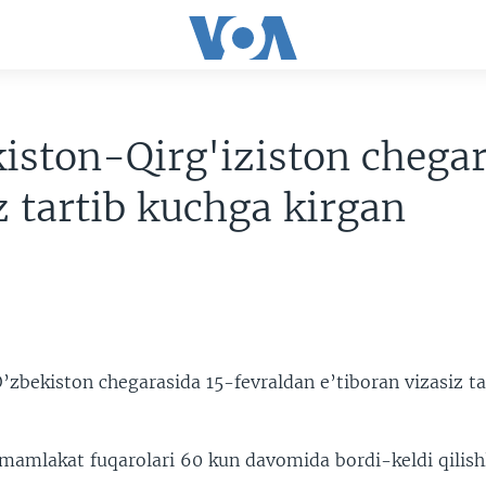
iston-Qirg'iziston chega
z tartib kuchga kirgan
’zbekiston chegarasida 15-fevraldan e’tiboran vizasiz t
i mamlakat fuqarolari 60 kun davomida bordi-keldi qilis