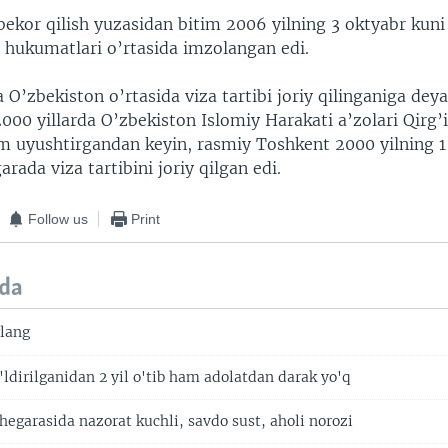
 bekor qilish yuzasidan bitim 2006 yilning 3 oktyabr kun
 hukumatlari o’rtasida imzolangan edi.
 O’zbekiston o’rtasida viza tartibi joriy qilinganiga deyar
000 yillarda O’zbekiston Islomiy Harakati a’zolari Qirg’
m uyushtirgandan keyin, rasmiy Toshkent 2000 yilning 1
arada viza tartibini joriy qilgan edi.
Follow us
Print
da
lang
'ldirilganidan 2 yil o'tib ham adolatdan darak yo'q
hegarasida nazorat kuchli, savdo sust, aholi norozi