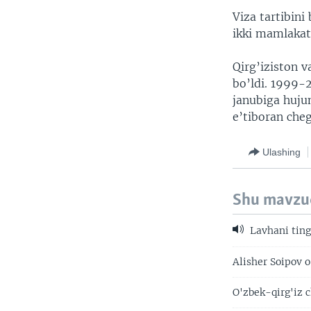
VIDEO
ODNOKLASSNIKI
Viza tartibini
XABARLAR SURATLARDA
TELEGRAM
ikki mamlakat
TWITTER
Qirg’iziston va
SOUNDCLOUD
bo’ldi. 1999-2
janubiga huju
e’tiboran cheg
Ulashing
Shu mavzu
Lavhani ting
Alisher Soipov o
O'zbek-qirg'iz c