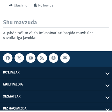
Ulashing
Follow us
Shu mavzuda
AQShda ta'lim olish imkoniyatlari haqida muxlislar
savollariga javoblar
BO'LIMLAR
MULTIMEDIA
XIZMATLAR
BIZ HAQIMIZDA