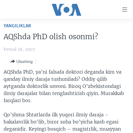
Bosh
sahifaga
boring
Boshiga
YANGILIKLAR
qayting
BOSH SAHIFA
AQShda PhD olish osonmi?
Qidiruvga
AMERIKA
o'ting
Fevral 18, 2007
MARKAZIY OSIYO
Ulashing
XALQARO
AQShda PhD, ya'ni falsafa doktori deganda kim va
VATANDOSHLAR
qanday ilmiy daraja tushuniladi? Oddiy qilib
MULTIMEDIA
aytganda doktorlik unvoni. Biroq O’zbekistondagi
ilmiy darajalar bilan tenglashtirish qiyin. Murakkab
IJTIMOIY TARMOQLAR
AMERIKA MANZARALARI
farqlari bor.
INGLIZ TILI DARSLARI
XALQARO HAYOT
FACEBOOK
Qo’shma Shtatlarda ilk yuqori ilmiy daraja -
EDITORIAL
VASHINGTON CHOYXONASI
YOUTUBE
bakalavrlik bo'lib, biror soha bo’yicha kasb egasi
MOBIL-SALOM!
INSTAGRAM
deganidir. Keyingi bosqich – magistrlik, muayyan
Learning English