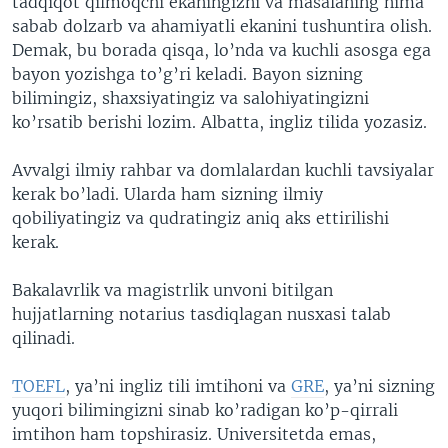
tadqiqot qilmoqchi ekaningizni va masalaning nima
sabab dolzarb va ahamiyatli ekanini tushuntira olish.
Demak, bu borada qisqa, lo’nda va kuchli asosga ega
bayon yozishga to’g’ri keladi. Bayon sizning
bilimingiz, shaxsiyatingiz va salohiyatingizni
ko’rsatib berishi lozim. Albatta, ingliz tilida yozasiz.
Avvalgi ilmiy rahbar va domlalardan kuchli tavsiyalar
kerak bo’ladi. Ularda ham sizning ilmiy
qobiliyatingiz va qudratingiz aniq aks ettirilishi
kerak.
Bakalavrlik va magistrlik unvoni bitilgan
hujjatlarning notarius tasdiqlagan nusxasi talab
qilinadi.
TOEFL
, ya’ni ingliz tili imtihoni va
GRE
, ya’ni sizning
yuqori bilimingizni sinab ko’radigan ko’p-qirrali
imtihon ham topshirasiz. Universitetda emas,