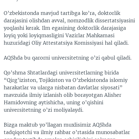
O’zbekistonda mavjud tartibga ko’ra, doktorlik
darajasini olishdan avval, nomzodlik dissertatsiyasini
yoqlashi kerak. Ilm egasining doktorlik darajasiga
loyiq yoki loyiqmasligini Vazirlar Mahkamasi
huzuridagi Oliy Attestatsiya Komissiyasi hal qiladi.
AQShda bu qarorni universitetning o’zi qabul qiladi.
Qo’shma Shtatlardagi universitetlarning birida
“Qirg’iziston, Tojikiston va O’zbekistonda islomiy
harakatlar va ularga nisbatan davlatlar siyosati”
mavzuida ilmiy izlanish olib borayotgan Alisher
Hamidovning aytishicha, uning o’qishini
universitetning o’zi moliyalaydi.
Bizga maktub yo’llagan muxlisimiz AQShda
tadqiqotchi va ilmiy rahbar o’rtasida munosabatlar