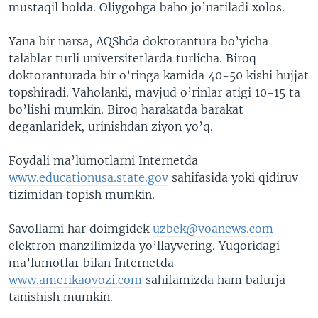
mustaqil holda. Oliygohga baho jo’natiladi xolos.
Yana bir narsa, AQShda doktorantura bo’yicha
talablar turli universitetlarda turlicha. Biroq
doktoranturada bir o’ringa kamida 40-50 kishi hujjat
topshiradi. Vaholanki, mavjud o’rinlar atigi 10-15 ta
bo’lishi mumkin. Biroq harakatda barakat
deganlaridek, urinishdan ziyon yo’q.
Foydali ma’lumotlarni Internetda
www.educationusa.state.gov
sahifasida yoki qidiruv
tizimidan topish mumkin.
Savollarni har doimgidek
uzbek@voanews.com
elektron manzilimizda yo’llayvering. Yuqoridagi
ma’lumotlar bilan Internetda
www.amerikaovozi.com
sahifamizda ham bafurja
tanishish mumkin.