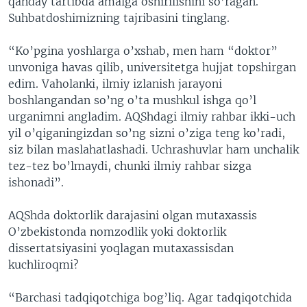
qanday tartibda amalga oshirilishini so’ragan.
Suhbatdoshimizning tajribasini tinglang.
“Ko’pgina yoshlarga o’xshab, men ham “doktor”
unvoniga havas qilib, universitetga hujjat topshirgan
edim. Vaholanki, ilmiy izlanish jarayoni
boshlangandan so’ng o’ta mushkul ishga qo’l
urganimni angladim. AQShdagi ilmiy rahbar ikki-uch
yil o’qiganingizdan so’ng sizni o’ziga teng ko’radi,
siz bilan maslahatlashadi. Uchrashuvlar ham unchalik
tez-tez bo’lmaydi, chunki ilmiy rahbar sizga
ishonadi”.
AQShda doktorlik darajasini olgan mutaxassis
O’zbekistonda nomzodlik yoki doktorlik
dissertatsiyasini yoqlagan mutaxassisdan
kuchliroqmi?
“Barchasi tadqiqotchiga bog’liq. Agar tadqiqotchida