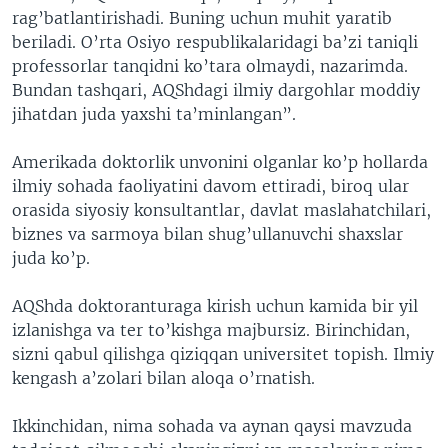
rag’batlantirishadi. Buning uchun muhit yaratib
beriladi. O’rta Osiyo respublikalaridagi ba’zi taniqli
professorlar tanqidni ko’tara olmaydi, nazarimda.
Bundan tashqari, AQShdagi ilmiy dargohlar moddiy
jihatdan juda yaxshi ta’minlangan”.
Amerikada doktorlik unvonini olganlar ko’p hollarda
ilmiy sohada faoliyatini davom ettiradi, biroq ular
orasida siyosiy konsultantlar, davlat maslahatchilari,
biznes va sarmoya bilan shug’ullanuvchi shaxslar
juda ko’p.
AQShda doktoranturaga kirish uchun kamida bir yil
izlanishga va ter to’kishga majbursiz. Birinchidan,
sizni qabul qilishga qiziqqan universitet topish. Ilmiy
kengash a’zolari bilan aloqa o’rnatish.
Ikkinchidan, nima sohada va aynan qaysi mavzuda