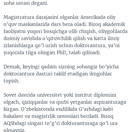
soha ustasi degani.
VIDEO
ODNOKLASSNIKI
XABARLAR SURATLARDA
TELEGRAM
Magistratura darajasini olganlar Amerikada oliy
o’quv maskanlarida dars bera oladi. Biroq akademik
TWITTER
faoliyatni yuqori bosqichga olib chiqish, oliygohlarda
SOUNDCLOUD
VOA
doimiy ravishda o’qituvchilik qilish va katta ilmiy
izlanishlarga qo’l urish uchun doktorantura, ya’ni
yuqorida tilga olingan PhD, talab qilinadi.
Demak, keyingi qadam sizning sohangiz bo’yicha
doktorantura dasturi taklif etadigan ilmgohlar
topish.
Sovet davrida universitet yoki institut diplomini
olgach, qiziqqanlar va qurbi yetganlar aspiranturaga
kirgan. O’zbekistonda endilikda G’arbdagi kabi
bakalavr va magistrlik unvonlari beriladi. Biroq
AQShdagi singari to’g’ri doktoranturaga qo’l ura
olmaysiz.