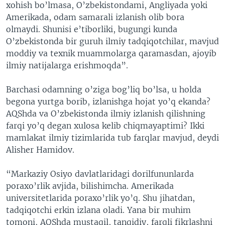
xohish bo’lmasa, O’zbekistondami, Angliyada yoki
Amerikada, odam samarali izlanish olib bora
olmaydi. Shunisi e’tiborliki, bugungi kunda
O’zbekistonda bir guruh ilmiy tadqiqotchilar, mavjud
moddiy va texnik muammolarga qaramasdan, ajoyib
ilmiy natijalarga erishmoqda”.
Barchasi odamning o’ziga bog’liq bo’lsa, u holda
begona yurtga borib, izlanishga hojat yo’q ekanda?
AQShda va O’zbekistonda ilmiy izlanish qilishning
farqi yo’q degan xulosa kelib chiqmayaptimi? Ikki
mamlakat ilmiy tizimlarida tub farqlar mavjud, deydi
Alisher Hamidov.
“Markaziy Osiyo davlatlaridagi dorilfununlarda
poraxo’rlik avjida, bilishimcha. Amerikada
universitetlarida poraxo’rlik yo’q. Shu jihatdan,
tadqiqotchi erkin izlana oladi. Yana bir muhim
tomoni, AQShda mustaqil, tanqidiy, farqli fikrlashni